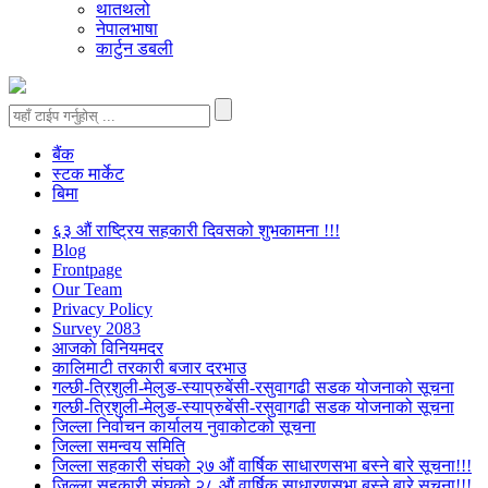
थातथलो
नेपालभाषा
कार्टुन डबली
बैंक
स्टक मार्केट
बिमा
६३ औं राष्ट्रिय सहकारी दिवसको शुभकामना !!!
Blog
Frontpage
Our Team
Privacy Policy
Survey 2083
आजकाे विनियमदर
कालिमाटी तरकारी बजार दरभाउ
गल्छी-त्रिशुली-मेलुङ-स्याप्रुबेंसी-रसुवागढी सडक योजनाको सूचना
गल्छी-त्रिशुली-मेलुङ-स्याप्रुबेंसी-रसुवागढी सडक योजनाको सूचना
जिल्ला निर्वाचन कार्यालय नुवाकोटको सूचना
जिल्ला समन्वय समिति
जिल्ला सहकारी संघको २७ औं वार्षिक साधारणसभा बस्ने बारे सूचना!!!
जिल्ला सहकारी संघको २८ औं वार्षिक साधारणसभा बस्ने बारे सूचना!!!