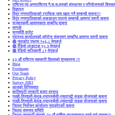
राष्ट्रिय एवं अन्तराष्ट्रिय गै.स.स.हरुको संस्थागत र परियोजनाको बिस्तृत 
विज्ञापन
विदुर नगरपालिकाको ट्राफिक जाम खुला गर्ने सम्बन्धी सुचना!!!
विदुर नगरपालिकाको लकडाउन पालना सम्बन्धी अत्यन्त जरुरी सूचना
सञ्चारकर्मी आवश्यकता सम्बन्धि सूचना
सम्पर्क
सुनचाँदी दररेट
स्वास्थ्य कार्यालयको कोरोना संक्रमण सम्बन्धि अत्यन्त जरुरी सूचना
🔴 नुवाकोट एफएम १०६.८ मेगाहर्ज
🔴 रेडियो लाङटाङ ९०.३ मेगाहर्ज
🔴 रेडियो सञ्जिवनी ८९ मेगाहर्ज
६३ औं राष्ट्रिय सहकारी दिवसको शुभकामना !!!
Blog
Frontpage
Our Team
Privacy Policy
Survey 2083
आजकाे विनियमदर
कालिमाटी तरकारी बजार दरभाउ
गल्छी-त्रिशुली-मेलुङ-स्याप्रुबेंसी-रसुवागढी सडक योजनाको सूचना
गल्छी-त्रिशुली-मेलुङ-स्याप्रुबेंसी-रसुवागढी सडक योजनाको सूचना
जिल्ला निर्वाचन कार्यालय नुवाकोटको सूचना
जिल्ला समन्वय समिति
जिल्ला सहकारी संघको २७ औं वार्षिक साधारणसभा बस्ने बारे सूचना!!!