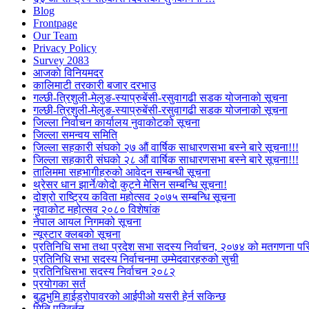
Blog
Frontpage
Our Team
Privacy Policy
Survey 2083
आजकाे विनियमदर
कालिमाटी तरकारी बजार दरभाउ
गल्छी-त्रिशुली-मेलुङ-स्याप्रुबेंसी-रसुवागढी सडक योजनाको सूचना
गल्छी-त्रिशुली-मेलुङ-स्याप्रुबेंसी-रसुवागढी सडक योजनाको सूचना
जिल्ला निर्वाचन कार्यालय नुवाकोटको सूचना
जिल्ला समन्वय समिति
जिल्ला सहकारी संघको २७ औं वार्षिक साधारणसभा बस्ने बारे सूचना!!!
जिल्ला सहकारी संघको २८ औं वार्षिक साधारणसभा बस्ने बारे सूचना!!!
तालिममा सहभागीहरुको आवेदन सम्बन्धी सूचना
थ्रेसर धान झार्ने/काेदाे कुट्ने मेसिन सम्बन्धि सूचना!
दोश्रो राष्ट्रिय कविता महोत्सव २०७५ सम्बन्धि सूचना
नुवाकोट महोत्सव २०८० विशेषांक
नेपाल आयल निगमको सूचना
न्यूस्टार क्लबको सूचना
प्रतिनिधि सभा तथा प्रदेश सभा सदस्य निर्वाचन, २०७४ को मतगणना पर
प्रतिनिधि सभा सदस्य निर्वाचनमा उम्मेदवारहरुको सुची
प्रतिनिधिसभा सदस्य निर्वाचन २०८२
प्रयोगका सर्त
बुद्धभुमि हाईड्रोपावरको आईपीओ यसरी हेर्न सकिन्छ
मिति परिवर्तन