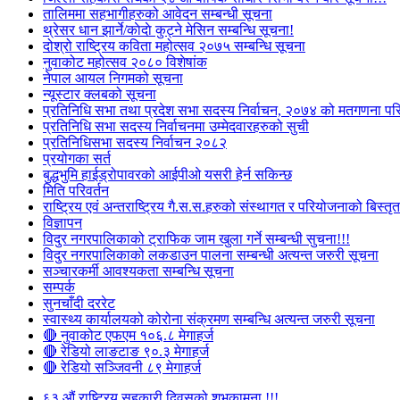
तालिममा सहभागीहरुको आवेदन सम्बन्धी सूचना
थ्रेसर धान झार्ने/काेदाे कुट्ने मेसिन सम्बन्धि सूचना!
दोश्रो राष्ट्रिय कविता महोत्सव २०७५ सम्बन्धि सूचना
नुवाकोट महोत्सव २०८० विशेषांक
नेपाल आयल निगमको सूचना
न्यूस्टार क्लबको सूचना
प्रतिनिधि सभा तथा प्रदेश सभा सदस्य निर्वाचन, २०७४ को मतगणना पर
प्रतिनिधि सभा सदस्य निर्वाचनमा उम्मेदवारहरुको सुची
प्रतिनिधिसभा सदस्य निर्वाचन २०८२
प्रयोगका सर्त
बुद्धभुमि हाईड्रोपावरको आईपीओ यसरी हेर्न सकिन्छ
मिति परिवर्तन
राष्ट्रिय एवं अन्तराष्ट्रिय गै.स.स.हरुको संस्थागत र परियोजनाको बिस्तृत 
विज्ञापन
विदुर नगरपालिकाको ट्राफिक जाम खुला गर्ने सम्बन्धी सुचना!!!
विदुर नगरपालिकाको लकडाउन पालना सम्बन्धी अत्यन्त जरुरी सूचना
सञ्चारकर्मी आवश्यकता सम्बन्धि सूचना
सम्पर्क
सुनचाँदी दररेट
स्वास्थ्य कार्यालयको कोरोना संक्रमण सम्बन्धि अत्यन्त जरुरी सूचना
🔴 नुवाकोट एफएम १०६.८ मेगाहर्ज
🔴 रेडियो लाङटाङ ९०.३ मेगाहर्ज
🔴 रेडियो सञ्जिवनी ८९ मेगाहर्ज
६३ औं राष्ट्रिय सहकारी दिवसको शुभकामना !!!