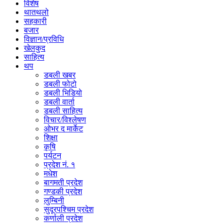
विशेष
थातथलो
सहकारी
बजार
विज्ञान/प्रविधि
खेलकुद
साहित्य
थप
डबली खबर
डबली फोटो
डबली भिडियो
डबली वार्ता
डबली साहित्य
विचार/विश्‍लेषण
ओभर द मार्केट
शिक्षा
कृषि
पर्यटन
प्रदेश नं. १
मधेश
बागमती प्रदेश
गण्डकी प्रदेश
लुम्बिनी
सुदूरपश्चिम प्रदेश
कर्णाली प्रदेश