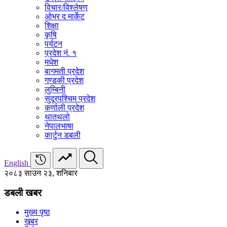
विचार/विश्‍लेषण
ओभर द मार्केट
शिक्षा
कृषि
पर्यटन
प्रदेश नं. १
मधेश
बागमती प्रदेश
गण्डकी प्रदेश
लुम्बिनी
सुदूरपश्चिम प्रदेश
कर्णाली प्रदेश
थातथलो
नेपालभाषा
कार्टुन डबली
English
२०८३ साउन २३, शनिबार
डबली खबर
मुख्य पृष्ठ
खबर