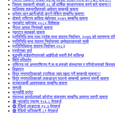
जिल्ला सहकारी संघको २८ औं वार्षिक साधारणसभा बस्ने बारे सूचना!!!
तालिममा सहभागीहरुको आवेदन सम्बन्धी सूचना
थ्रेसर धान झार्ने/काेदाे कुट्ने मेसिन सम्बन्धि सूचना!
दोश्रो राष्ट्रिय कविता महोत्सव २०७५ सम्बन्धि सूचना
नुवाकोट महोत्सव २०८० विशेषांक
नेपाल आयल निगमको सूचना
न्यूस्टार क्लबको सूचना
प्रतिनिधि सभा तथा प्रदेश सभा सदस्य निर्वाचन, २०७४ को मतगणना पर
प्रतिनिधि सभा सदस्य निर्वाचनमा उम्मेदवारहरुको सुची
प्रतिनिधिसभा सदस्य निर्वाचन २०८२
प्रयोगका सर्त
बुद्धभुमि हाईड्रोपावरको आईपीओ यसरी हेर्न सकिन्छ
मिति परिवर्तन
राष्ट्रिय एवं अन्तराष्ट्रिय गै.स.स.हरुको संस्थागत र परियोजनाको बिस्तृत 
विज्ञापन
विदुर नगरपालिकाको ट्राफिक जाम खुला गर्ने सम्बन्धी सुचना!!!
विदुर नगरपालिकाको लकडाउन पालना सम्बन्धी अत्यन्त जरुरी सूचना
सञ्चारकर्मी आवश्यकता सम्बन्धि सूचना
सम्पर्क
सुनचाँदी दररेट
स्वास्थ्य कार्यालयको कोरोना संक्रमण सम्बन्धि अत्यन्त जरुरी सूचना
🔴 नुवाकोट एफएम १०६.८ मेगाहर्ज
🔴 रेडियो लाङटाङ ९०.३ मेगाहर्ज
🔴 रेडियो सञ्जिवनी ८९ मेगाहर्ज