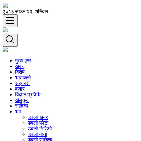
२०८३ साउन २३, शनिबार
मुख्य पृष्ठ
खबर
विशेष
थातथलो
सहकारी
बजार
विज्ञान/प्रविधि
खेलकुद
साहित्य
थप
डबली खबर
डबली फोटो
डबली भिडियो
डबली वार्ता
डबली साहित्य