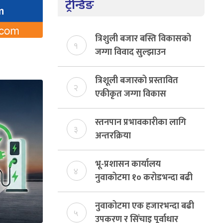
ट्रेन्डिङ
त्रिशुली बजार बस्ति विकासको
१
जग्गा विवाद सुल्झाउन
संयोजक तोकियो
त्रिशूली बजारको प्रस्तावित
२
एकीकृत जग्गा विकास
योजनाको जग्गा विवादमा
किन?, बस्ति विकास दर्ता नभए
स्तनपान प्रभावकारीका लागि
३
समिति विघटन हुने
अन्तरक्रिया
भू-प्रशासन कार्यालय
४
नुवाकोटमा १० करोडभन्दा बढी
राजस्व संकलन, ७४ प्रतिशत
बेरुजु फर्छयौट
नुवाकोटमा एक हजारभन्दा बढी
५
उपकरण र सिँचाइ पूर्वाधार