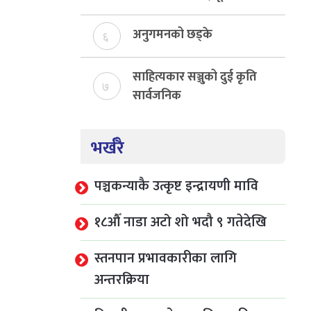
निर्माण
अनुगमनको छड्के
६
साहित्यकार सञ्जुको दुई कृति
७
सार्वजनिक
भर्खरै
पञ्चकन्याकै उत्कृष्ट इन्द्रायणी मावि
१८औँ नाडा अटो शो भदौ ९ गतेदेखि
स्तनपान प्रभावकारीका लागि
अन्तरक्रिया