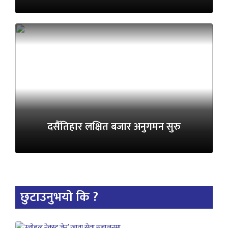
दसैँतिहार लक्षित बजार अनुगमन सुरु
छुटाउनुभयो कि ?