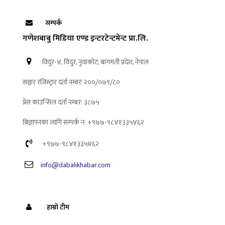
सम्पर्क
गणेशबाबु मिडिया एण्ड इन्टरटेन्टमेन्ट प्रा.लि.
विदुर-४, विदुर, नुवाकोट, बागमती प्रदेश, नेपाल
सञ्चार रजिस्ट्रार दर्ता नम्बरः २००/०७९/८०
प्रेस काउन्सिल दर्ता नम्बर: ३८७५
बिज्ञापनका लागि सम्पर्क न: +९७७-९८४१३३५४६२
+९७७-९८४१३३५४६२
info@dabalikhabar.com
हाम्रो टीम