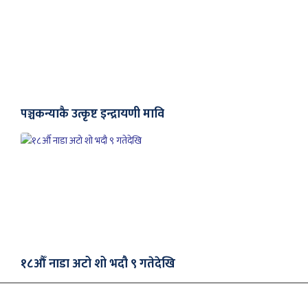
पञ्चकन्याकै उत्कृष्ट इन्द्रायणी मावि
१८औँ नाडा अटो शो भदौ ९ गतेदेखि