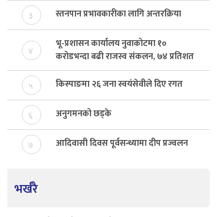
स्तनपान प्रभावकारीका लागि अन्तरक्रिया
३
भू-प्रशासन कार्यालय नुवाकोटमा १०
४
करोडभन्दा बढी राजस्व संकलन, ७४ प्रतिशत
बेरुजु फर्छयौट
किस्पाङमा २६ जना स्वयंसेवीले दिए रगत
५
अनुगमनको छड्के
६
आदिवासी दिवस पूर्वसन्ध्यामा दीप प्रज्वलन
७
भर्खरै