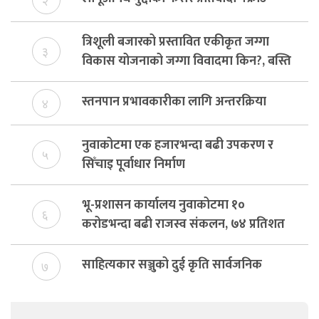
२
त्रिशूली बजारको प्रस्तावित एकीकृत जग्गा
३
विकास योजनाको जग्गा विवादमा किन?, बस्ति
विकास दर्ता नभए समिति विघटन हुने
स्तनपान प्रभावकारीका लागि अन्तरक्रिया
४
नुवाकोटमा एक हजारभन्दा बढी उपकरण र
५
सिँचाइ पूर्वाधार निर्माण
भू-प्रशासन कार्यालय नुवाकोटमा १०
६
करोडभन्दा बढी राजस्व संकलन, ७४ प्रतिशत
बेरुजु फर्छयौट
साहित्यकार सञ्जुको दुई कृति सार्वजनिक
७