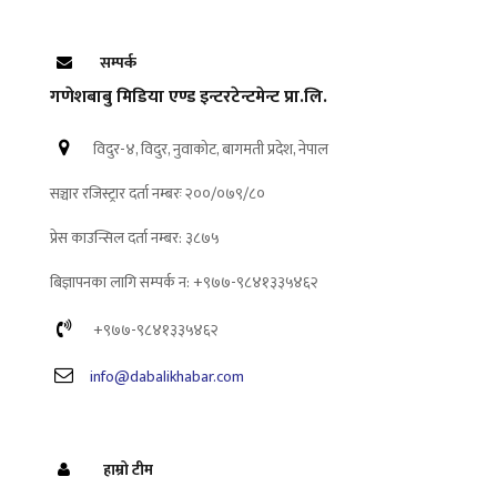
सम्पर्क
गणेशबाबु मिडिया एण्ड इन्टरटेन्टमेन्ट प्रा.लि.
विदुर-४, विदुर, नुवाकोट, बागमती प्रदेश, नेपाल
सञ्चार रजिस्ट्रार दर्ता नम्बरः २००/०७९/८०
प्रेस काउन्सिल दर्ता नम्बर: ३८७५
बिज्ञापनका लागि सम्पर्क न: +९७७-९८४१३३५४६२
+९७७-९८४१३३५४६२
info@dabalikhabar.com
हाम्रो टीम