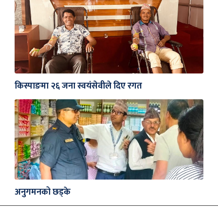
किस्पाङमा २६ जना स्वयंसेवीले दिए रगत
अनुगमनको छड्के