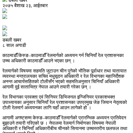
डबली खबर
२०७५ बैशाख २३, आईतबार
डबली खबर
८ साल अगाडी
काठमाडौँ/केरुङ–काठमाडौँ रेलमार्गको अध्ययन गर्न चिनियाँ रेल प्रशासनका
उच्च अधिकारी काठमाडौँ आउने भएका छन् ।
रेलमार्गको विषयमा सहमति जुटाउन चीन पुगेको भौतिक पूर्वाधार तथा यातायात
व्यवस्था मन्त्रालयका सचिव मधुसूदन अधिकारी र रेल विभागका महानिर्देशक
अनन्त आचार्यसहितको टोलीसँग भएको सहमतिअनुसार चिनियाँ अधिकारी
आगामी दुई साताभित्र नेपाल आउने तयारी गरेका छन् ।
रेल विभागका प्रवक्ता एवं सिनियर डिभिजनल इन्जिनियर प्रकाशभक्त
उपाध्यायका अनुसार चिनियाँ रेल प्रशासनका उपप्रमुख जेङ जियान नेतृत्वको
टोली रेलमार्ग अध्ययनका लागि यहाँ आउन लागेको हो ।
आगामी अगष्टसम्म केरुङ–काठमाडौँ रेलमार्गको प्रारम्भिक अध्ययन प्रतिवेदन
बुझाउने तयारी गरिएको छ । नेपालमा रेलमार्ग निर्माणका विषयमा नेपाली
अधिकारी र चिनियाँ अधिकारीबीच चीनको सियानमा उच्चस्तरीय छलफल तथा