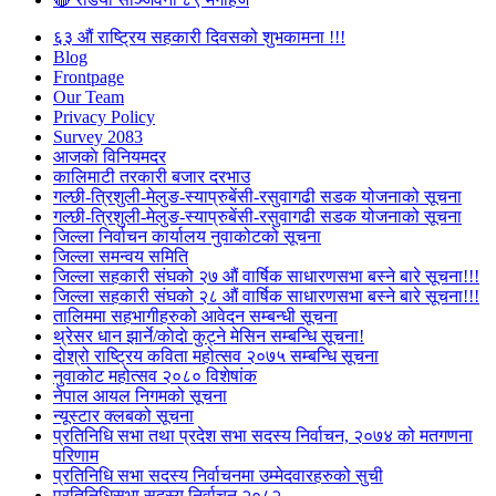
६३ औं राष्ट्रिय सहकारी दिवसको शुभकामना !!!
Blog
Frontpage
Our Team
Privacy Policy
Survey 2083
आजकाे विनियमदर
कालिमाटी तरकारी बजार दरभाउ
गल्छी-त्रिशुली-मेलुङ-स्याप्रुबेंसी-रसुवागढी सडक योजनाको सूचना
गल्छी-त्रिशुली-मेलुङ-स्याप्रुबेंसी-रसुवागढी सडक योजनाको सूचना
जिल्ला निर्वाचन कार्यालय नुवाकोटको सूचना
जिल्ला समन्वय समिति
जिल्ला सहकारी संघको २७ औं वार्षिक साधारणसभा बस्ने बारे सूचना!!!
जिल्ला सहकारी संघको २८ औं वार्षिक साधारणसभा बस्ने बारे सूचना!!!
तालिममा सहभागीहरुको आवेदन सम्बन्धी सूचना
थ्रेसर धान झार्ने/काेदाे कुट्ने मेसिन सम्बन्धि सूचना!
दोश्रो राष्ट्रिय कविता महोत्सव २०७५ सम्बन्धि सूचना
नुवाकोट महोत्सव २०८० विशेषांक
नेपाल आयल निगमको सूचना
न्यूस्टार क्लबको सूचना
प्रतिनिधि सभा तथा प्रदेश सभा सदस्य निर्वाचन, २०७४ को मतगणना
परिणाम
प्रतिनिधि सभा सदस्य निर्वाचनमा उम्मेदवारहरुको सुची
प्रतिनिधिसभा सदस्य निर्वाचन २०८२