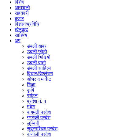
विशेष
थातथलो
सहकारी
बजार
विज्ञान/प्रविधि
खेलकुद
साहित्य
थप
डबली खबर
डबली फोटो
डबली भिडियो
डबली वार्ता
डबली साहित्य
विचार/विश्‍लेषण
ओभर द मार्केट
शिक्षा
कृषि
पर्यटन
प्रदेश नं. १
मधेश
बागमती प्रदेश
गण्डकी प्रदेश
लुम्बिनी
सुदूरपश्चिम प्रदेश
कर्णाली प्रदेश