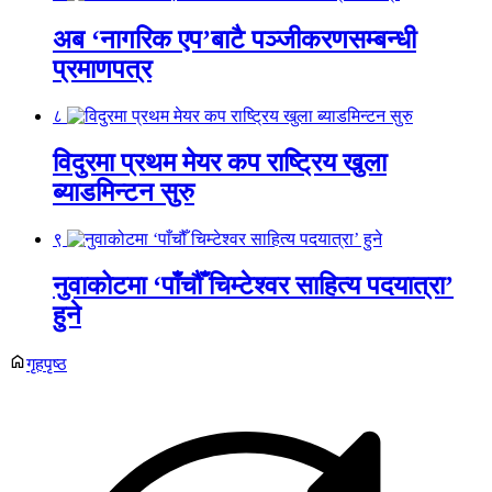
अब ‘नागरिक एप’बाटै पञ्जीकरणसम्बन्धी
प्रमाणपत्र
८
विदुरमा प्रथम मेयर कप राष्ट्रिय खुला
ब्याडमिन्टन सुरु
९
नुवाकोटमा ‘पाँचौँ चिम्टेश्वर साहित्य पदयात्रा’
हुने
गृहपृष्ठ