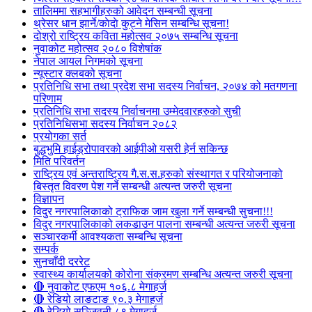
तालिममा सहभागीहरुको आवेदन सम्बन्धी सूचना
थ्रेसर धान झार्ने/काेदाे कुट्ने मेसिन सम्बन्धि सूचना!
दोश्रो राष्ट्रिय कविता महोत्सव २०७५ सम्बन्धि सूचना
नुवाकोट महोत्सव २०८० विशेषांक
नेपाल आयल निगमको सूचना
न्यूस्टार क्लबको सूचना
प्रतिनिधि सभा तथा प्रदेश सभा सदस्य निर्वाचन, २०७४ को मतगणना
परिणाम
प्रतिनिधि सभा सदस्य निर्वाचनमा उम्मेदवारहरुको सुची
प्रतिनिधिसभा सदस्य निर्वाचन २०८२
प्रयोगका सर्त
बुद्धभुमि हाईड्रोपावरको आईपीओ यसरी हेर्न सकिन्छ
मिति परिवर्तन
राष्ट्रिय एवं अन्तराष्ट्रिय गै.स.स.हरुको संस्थागत र परियोजनाको
बिस्तृत विवरण पेश गर्ने सम्बन्धी अत्यन्त जरुरी सूचना
विज्ञापन
विदुर नगरपालिकाको ट्राफिक जाम खुला गर्ने सम्बन्धी सुचना!!!
विदुर नगरपालिकाको लकडाउन पालना सम्बन्धी अत्यन्त जरुरी सूचना
सञ्चारकर्मी आवश्यकता सम्बन्धि सूचना
सम्पर्क
सुनचाँदी दररेट
स्वास्थ्य कार्यालयको कोरोना संक्रमण सम्बन्धि अत्यन्त जरुरी सूचना
🔴 नुवाकोट एफएम १०६.८ मेगाहर्ज
🔴 रेडियो लाङटाङ ९०.३ मेगाहर्ज
🔴 रेडियो सञ्जिवनी ८९ मेगाहर्ज