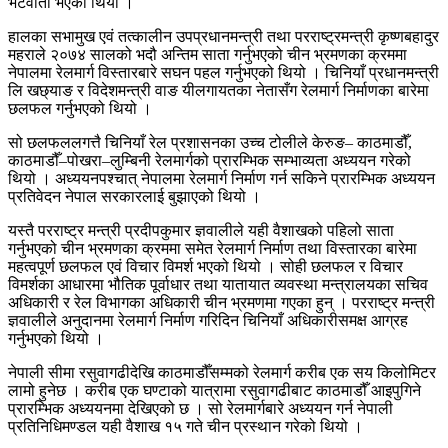
भेटवार्ता भएको थियो ।
हालका सभामुख एवं तत्कालीन उपप्रधानमन्त्री तथा परराष्ट्रमन्त्री कृष्णबहादुर
महराले २०७४ सालको भदौ अन्तिम साता गर्नुभएको चीन भ्रमणका क्रममा
नेपालमा रेलमार्ग विस्तारबारे सघन पहल गर्नुभएको थियो । चिनियाँ प्रधानमन्त्री
लि खछ्याङ र विदेशमन्त्री वाङ यीलगायतका नेतासँग रेलमार्ग निर्माणका बारेमा
छलफल गर्नुभएको थियो ।
सो छलफललगत्तै चिनियाँ रेल प्रशासनका उच्च टोलीले केरुङ– काठमाडौँ,
काठमाडौँ–पोखरा–लुम्बिनी रेलमार्गको प्रारम्भिक सम्भाव्यता अध्ययन गरेको
थियो । अध्ययनपश्चात् नेपालमा रेलमार्ग निर्माण गर्न सकिने प्रारम्भिक अध्ययन
प्रतिवेदन नेपाल सरकारलाई बुझाएको थियो ।
यस्तै परराष्ट्र मन्त्री प्रदीपकुमार ज्ञवालीले यही वैशाखको पहिलो साता
गर्नुभएको चीन भ्रमणका क्रममा समेत रेलमार्ग निर्माण तथा विस्तारका बारेमा
महत्वपूर्ण छलफल एवं विचार विमर्श भएको थियो । सोही छलफल र विचार
विमर्शका आधारमा भौतिक पूर्वाधार तथा यातायात व्यवस्था मन्त्रालयका सचिव
अधिकारी र रेल विभागका अधिकारी चीन भ्रमणमा गएका हुन् । परराष्ट्र मन्त्री
ज्ञवालीले अनुदानमा रेलमार्ग निर्माण गरिदिन चिनियाँ अधिकारीसमक्ष आग्रह
गर्नुभएको थियो ।
नेपाली सीमा रसुवागढीदेखि काठमाडौँसम्मको रेलमार्ग करीब एक सय किलोमिटर
लामो हुनेछ । करीब एक घण्टाको यात्रामा रसुवागढीबाट काठमाडौँ आइपुगिने
प्रारम्भिक अध्ययनमा देखिएको छ । सो रेलमार्गबारे अध्ययन गर्न नेपाली
प्रतिनिधिमण्डल यही वैशाख १५ गते चीन प्रस्थान गरेको थियो ।