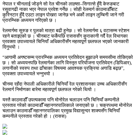
नेपाल र चीनलाई जोड्ने सो रेल चीनको लाह्सा–सिगात्से हुँदै केरुङबाट
रसुवागढी नाका भएर नेपाल प्रवेश गर्नेछ । सोही रेलमार्ग काठमाडौँबाट
कुरिनटार हुँदै एउटा लाइन पोखरा जानेछ भने अर्काे लाइन लुम्बिनी जाने गरी
प्रारम्भिक अध्ययन गरिएको छ ।
रेलमार्गमा सुरुङ र पुलको मात्रा बढी हुनेछ । सो रेलमार्गमा ६ वटासम्म स्टेशन
रहने बताइएको छ । चीनबाट फर्केपछि रासससँग कुराकानी गर्दै रेल विभागका
प्रवक्ता उपाध्यायले चिनियाँ अधिकारीसँग महत्वपूर्ण छलफल भएको जानकारी
दिनुभयो ।
“आगामी अगष्टसम्म प्रारम्भिक अध्ययन प्रतिवेदन बुझाउने समयसीमा तोकिएको
छ । सो अध्ययनपछि रेलमार्गका लागि विस्तृत परियोजना प्रतिवेदन (डिपिआर),
लगानीको स्वरुप तथा ढाँचाका विषयमा आवश्यक प्रक्रिया अगाडि बढ्छ”,
प्रवक्ता उपाध्यायले भन्नुभयो ।
चीनमा रहँदा नेपाली अधिकारीले चिनियाँ रेल प्रशासनका उच्च अधिकारीसँग
रेलमार्ग निर्माणका बारेमा महत्वपूर्ण छलफल गरेको थियो ।
यस्तै काठमाडौँ उपत्यकामा पनि मोनोरेल चलाउन पनि चिनियाँ कम्पनीले
प्रस्ताव गरेको काठमाडौँ महानगरपालिकाले जनाएको छ । चक्रपथमा मोनोरेल
चलाउन काठमाडौँ महानगरपालिका प्रमुख विद्यासुन्दर शाक्यसँग चिनियाँ
कम्पनीले प्रस्ताव गरेको हो । (रासस)