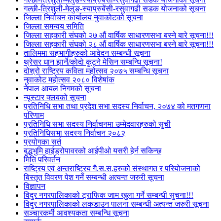
गल्छी-त्रिशुली-मेलुङ-स्याप्रुबेंसी-रसुवागढी सडक योजनाको सूचना
जिल्ला निर्वाचन कार्यालय नुवाकोटको सूचना
जिल्ला समन्वय समिति
जिल्ला सहकारी संघको २७ औं वार्षिक साधारणसभा बस्ने बारे सूचना!!!
जिल्ला सहकारी संघको २८ औं वार्षिक साधारणसभा बस्ने बारे सूचना!!!
तालिममा सहभागीहरुको आवेदन सम्बन्धी सूचना
थ्रेसर धान झार्ने/काेदाे कुट्ने मेसिन सम्बन्धि सूचना!
दोश्रो राष्ट्रिय कविता महोत्सव २०७५ सम्बन्धि सूचना
नुवाकोट महोत्सव २०८० विशेषांक
नेपाल आयल निगमको सूचना
न्यूस्टार क्लबको सूचना
प्रतिनिधि सभा तथा प्रदेश सभा सदस्य निर्वाचन, २०७४ को मतगणना
परिणाम
प्रतिनिधि सभा सदस्य निर्वाचनमा उम्मेदवारहरुको सुची
प्रतिनिधिसभा सदस्य निर्वाचन २०८२
प्रयोगका सर्त
बुद्धभुमि हाईड्रोपावरको आईपीओ यसरी हेर्न सकिन्छ
मिति परिवर्तन
राष्ट्रिय एवं अन्तराष्ट्रिय गै.स.स.हरुको संस्थागत र परियोजनाको
बिस्तृत विवरण पेश गर्ने सम्बन्धी अत्यन्त जरुरी सूचना
विज्ञापन
विदुर नगरपालिकाको ट्राफिक जाम खुला गर्ने सम्बन्धी सुचना!!!
विदुर नगरपालिकाको लकडाउन पालना सम्बन्धी अत्यन्त जरुरी सूचना
सञ्चारकर्मी आवश्यकता सम्बन्धि सूचना