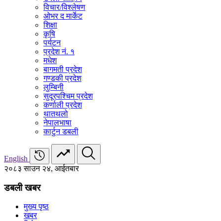
विचार/विश्‍लेषण
ओभर द मार्केट
शिक्षा
कृषि
पर्यटन
प्रदेश नं. १
मधेश
बागमती प्रदेश
गण्डकी प्रदेश
लुम्बिनी
सुदूरपश्चिम प्रदेश
कर्णाली प्रदेश
थातथलो
नेपालभाषा
कार्टुन डबली
English
२०८३ साउन २४, आईतबार
डबली खबर
मुख्य पृष्ठ
खबर