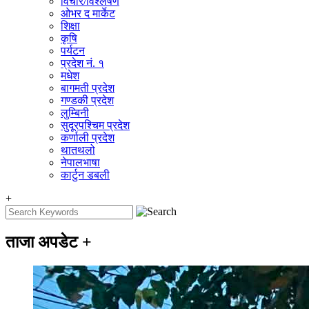
विचार/विश्‍लेषण
ओभर द मार्केट
शिक्षा
कृषि
पर्यटन
प्रदेश नं. १
मधेश
बागमती प्रदेश
गण्डकी प्रदेश
लुम्बिनी
सुदूरपश्चिम प्रदेश
कर्णाली प्रदेश
थातथलो
नेपालभाषा
कार्टुन डबली
+
ताजा अपडेट
+