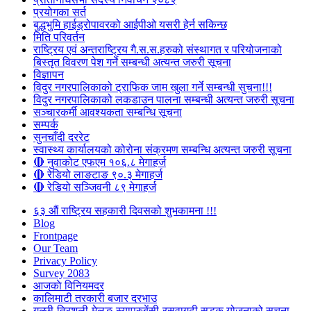
प्रयोगका सर्त
बुद्धभुमि हाईड्रोपावरको आईपीओ यसरी हेर्न सकिन्छ
मिति परिवर्तन
राष्ट्रिय एवं अन्तराष्ट्रिय गै.स.स.हरुको संस्थागत र परियोजनाको
बिस्तृत विवरण पेश गर्ने सम्बन्धी अत्यन्त जरुरी सूचना
विज्ञापन
विदुर नगरपालिकाको ट्राफिक जाम खुला गर्ने सम्बन्धी सुचना!!!
विदुर नगरपालिकाको लकडाउन पालना सम्बन्धी अत्यन्त जरुरी सूचना
सञ्चारकर्मी आवश्यकता सम्बन्धि सूचना
सम्पर्क
सुनचाँदी दररेट
स्वास्थ्य कार्यालयको कोरोना संक्रमण सम्बन्धि अत्यन्त जरुरी सूचना
🔴 नुवाकोट एफएम १०६.८ मेगाहर्ज
🔴 रेडियो लाङटाङ ९०.३ मेगाहर्ज
🔴 रेडियो सञ्जिवनी ८९ मेगाहर्ज
६३ औं राष्ट्रिय सहकारी दिवसको शुभकामना !!!
Blog
Frontpage
Our Team
Privacy Policy
Survey 2083
आजकाे विनियमदर
कालिमाटी तरकारी बजार दरभाउ
गल्छी-त्रिशुली-मेलुङ-स्याप्रुबेंसी-रसुवागढी सडक योजनाको सूचना