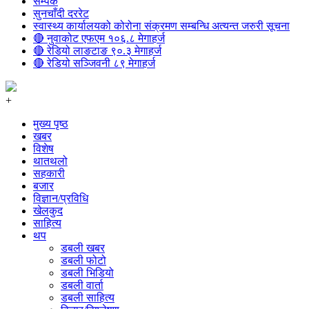
सम्पर्क
सुनचाँदी दररेट
स्वास्थ्य कार्यालयको कोरोना संक्रमण सम्बन्धि अत्यन्त जरुरी सूचना
🔴 नुवाकोट एफएम १०६.८ मेगाहर्ज
🔴 रेडियो लाङटाङ ९०.३ मेगाहर्ज
🔴 रेडियो सञ्जिवनी ८९ मेगाहर्ज
+
मुख्य पृष्ठ
खबर
विशेष
थातथलो
सहकारी
बजार
विज्ञान/प्रविधि
खेलकुद
साहित्य
थप
डबली खबर
डबली फोटो
डबली भिडियो
डबली वार्ता
डबली साहित्य