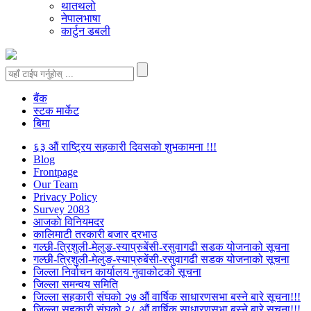
थातथलो
नेपालभाषा
कार्टुन डबली
बैंक
स्टक मार्केट
बिमा
६३ औं राष्ट्रिय सहकारी दिवसको शुभकामना !!!
Blog
Frontpage
Our Team
Privacy Policy
Survey 2083
आजकाे विनियमदर
कालिमाटी तरकारी बजार दरभाउ
गल्छी-त्रिशुली-मेलुङ-स्याप्रुबेंसी-रसुवागढी सडक योजनाको सूचना
गल्छी-त्रिशुली-मेलुङ-स्याप्रुबेंसी-रसुवागढी सडक योजनाको सूचना
जिल्ला निर्वाचन कार्यालय नुवाकोटको सूचना
जिल्ला समन्वय समिति
जिल्ला सहकारी संघको २७ औं वार्षिक साधारणसभा बस्ने बारे सूचना!!!
जिल्ला सहकारी संघको २८ औं वार्षिक साधारणसभा बस्ने बारे सूचना!!!