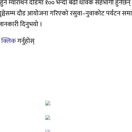
टक हुने म्याराथन दौडमा १०० भन्दा बढी धावक सहभागी हुनेछन
ट धुञ्चेसम्म दौड आयोजना गरिएको रसुवा–नुवाकोट पर्यटन स
 जानकारी दिनुभयो ।
ँ
क्लिक
गर्नुहोस्