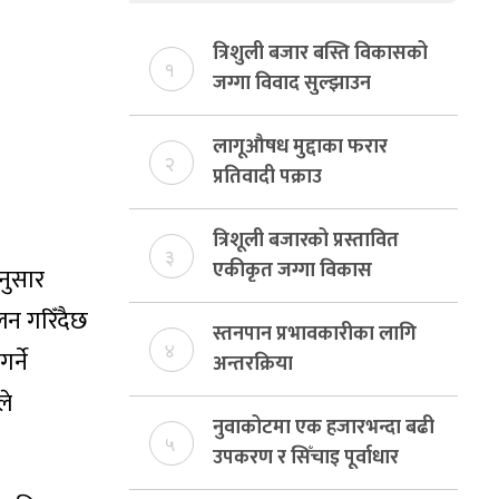
त्रिशुली बजार बस्ति विकासको
१
जग्गा विवाद सुल्झाउन
संयोजक तोकियो
लागूऔषध मुद्दाका फरार
२
प्रतिवादी पक्राउ
त्रिशूली बजारको प्रस्तावित
३
एकीकृत जग्गा विकास
नुसार
योजनाको जग्गा विवादमा
लन गरिँदैछ
किन?, बस्ति विकास दर्ता नभए
स्तनपान प्रभावकारीका लागि
४
र्ने
समिति विघटन हुने
अन्तरक्रिया
ले
नुवाकोटमा एक हजारभन्दा बढी
५
उपकरण र सिँचाइ पूर्वाधार
निर्माण