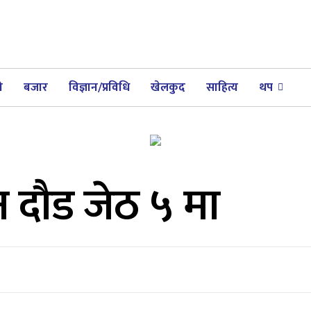
ी
बजार
विज्ञान/प्रविधि
खेलकुद
साहित्य
थप
राथन दौड जेठ ५ मा