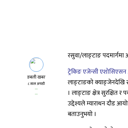
रसुवा/लाङ्टाङ पदमार्गमा
ट्रेकिङ एजेन्सी एशोसिएस
डबली खबर
लाङ्टाङको क्याङ्जेनदेखि स्
८ साल अगाडी
। लाङ्टाङ क्षेत्र सुरक्षित र
उद्देश्यले म्याराथन दौड आ
बताउनुभयो ।