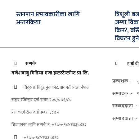
स्तनपान प्रभावकारीका लागि
त्रिशूली ब
अन्तरक्रिया
जग्गा विक
किन?, बस्
विघटन हुने
सम्पर्क
हाम्रो ट
गणेशबाबु मिडिया एण्ड इन्टरटेन्टमेन्ट प्रा.लि.
प्रकाशक :-
स
विदुर-४, विदुर, नुवाकोट, बागमती प्रदेश, नेपाल
सम्पादक :-
य
सञ्चार रजिस्ट्रार दर्ता नम्बरः २००/०७९/८०
सम्बाददाता :-
प्रेस काउन्सिल दर्ता नम्बर: ३८७५
सम्बाददाता :-
बिज्ञापनका लागि सम्पर्क न: +९७७-९८४१३३५४६२
+९७७-९८४१३३५४६२