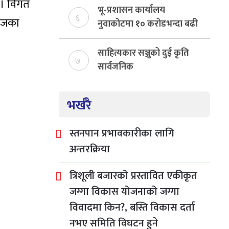
् । विगत
भू-प्रशासन कार्यालय
६
माजका
नुवाकोटमा १० करोडभन्दा बढी
राजस्व संकलन, ७४ प्रतिशत
बेरुजु फर्छयौट
साहित्यकार सञ्जुको दुई कृति
७
सार्वजनिक
भर्खरै
स्तनपान प्रभावकारीका लागि
अन्तरक्रिया
त्रिशूली बजारको प्रस्तावित एकीकृत
जग्गा विकास योजनाको जग्गा
विवादमा किन?, बस्ति विकास दर्ता
नभए समिति विघटन हुने