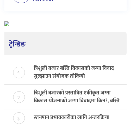
ट्रेन्डिङ
त्रिशुली बजार बस्ति विकासको जग्गा विवाद
१
सुल्झाउन संयोजक तोकियो
त्रिशूली बजारको प्रस्तावित एकीकृत जग्गा
२
विकास योजनाको जग्गा विवादमा किन?, बस्ति
विकास दर्ता नभए समिति विघटन हुने
स्तनपान प्रभावकारीका लागि अन्तरक्रिया
३