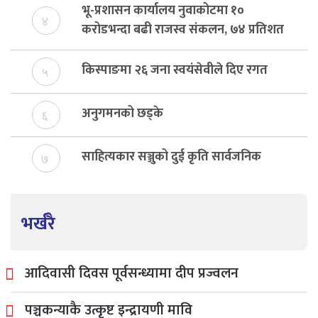
भू-प्रशासन कार्यालय नुवाकोटमा १०
४
करोडभन्दा बढी राजस्व संकलन, ७४ प्रतिशत
बेरुजु फर्छयौट
किस्पाङमा २६ जना स्वयंसेवीले दिए रगत
५
अनुगमनको छड्के
६
साहित्यकार सञ्जुको दुई कृति सार्वजनिक
७
भर्खरै
आदिवासी दिवस पूर्वसन्ध्यामा दीप प्रज्वलन
पञ्चकन्याकै उत्कृष्ट इन्द्रायणी मावि