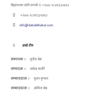
बिज्ञापनका लागि सम्पर्क न: +९७७-९८४१३३५४६२
+९७७-९८४१३३५४६२
info@dabalikhabar.com
हाम्रो टीम
प्रकाशक :-
सुनील श्रेष्ठ
सम्पादक :-
यसोदा कार्की
सम्बाददाता :-
सुजन कुमाल
सम्बाददाता :-
अस्मिता श्रेष्ठ