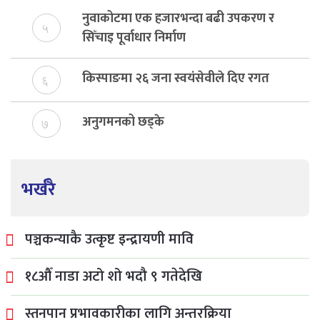
नुवाकोटमा एक हजारभन्दा बढी उपकरण र
५
सिँचाइ पूर्वाधार निर्माण
किस्पाङमा २६ जना स्वयंसेवीले दिए रगत
६
अनुगमनको छड्के
७
भर्खरै
पञ्चकन्याकै उत्कृष्ट इन्द्रायणी मावि
१८औँ नाडा अटो शो भदौ ९ गतेदेखि
स्तनपान प्रभावकारीका लागि अन्तरक्रिया