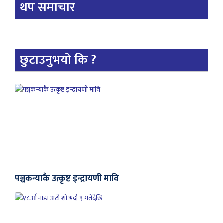
थप समाचार
छुटाउनुभयो कि ?
पञ्चकन्याकै उत्कृष्ट इन्द्रायणी मावि