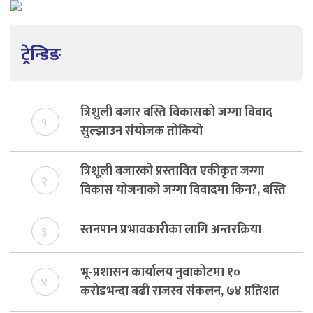
ट्रेन्डिङ
त्रिशुली बजार बस्ति विकासको जग्गा विवाद
१
सुल्झाउन संयोजक तोकियो
त्रिशूली बजारको प्रस्तावित एकीकृत जग्गा
२
विकास योजनाको जग्गा विवादमा किन?, बस्ति
विकास दर्ता नभए समिति विघटन हुने
स्तनपान प्रभावकारीका लागि अन्तरक्रिया
३
भू-प्रशासन कार्यालय नुवाकोटमा १०
४
करोडभन्दा बढी राजस्व संकलन, ७४ प्रतिशत
बेरुजु फर्छयौट