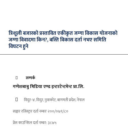
त्रिशूली बजारको प्रस्तावित एकीकृत जग्गा विकास योजनाको
जग्गा विवादमा किन?, बस्ति विकास दर्ता नभए समिति
विघटन हुने
सम्पर्क
गणेशबाबु मिडिया एण्ड इन्टरटेन्टमेन्ट प्रा.लि.
विदुर-४, विदुर, नुवाकोट, बागमती प्रदेश, नेपाल
सञ्चार रजिस्ट्रार दर्ता नम्बरः २००/०७९/८०
प्रेस काउन्सिल दर्ता नम्बर: ३८७५