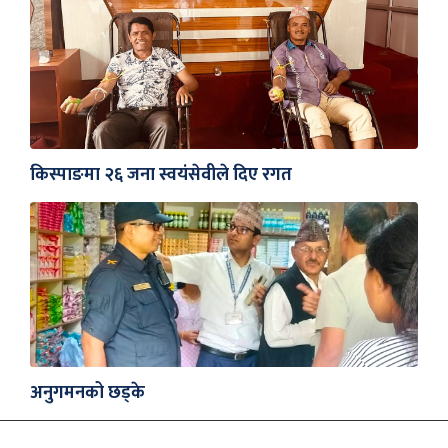
किस्पाङमा २६ जना स्वयंसेवीले दिए रगत
अनुगमनको छड्के