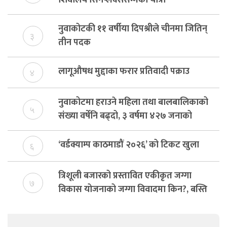
शिवालय सिनेप्लेक्ससम्मको यात्रा
नुवाकोटकी ११ वर्षीया दिपश्रीले चीनमा जितिन्
३
तीन पदक
लागूऔषध मुद्दाका फरार प्रतिवादी पक्राउ
४
नुवाकोटमा हराउने महिला तथा बालबालिकाको
५
संख्या वर्षेनि बढ्दो, ३ वर्षमा ४२७ जनाको
उद्धार
‘वर्डक्याम्प काठमाडौं २०२६’ को टिकट खुला
६
त्रिशूली बजारको प्रस्तावित एकीकृत जग्गा
७
विकास योजनाको जग्गा विवादमा किन?, बस्ति
विकास दर्ता नभए समिति विघटन हुने