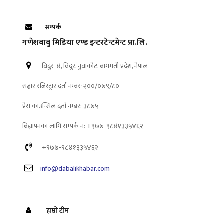
सम्पर्क
गणेशबाबु मिडिया एण्ड इन्टरटेन्टमेन्ट प्रा.लि.
विदुर-४, विदुर, नुवाकोट, बागमती प्रदेश, नेपाल
सञ्चार रजिस्ट्रार दर्ता नम्बरः २००/०७९/८०
प्रेस काउन्सिल दर्ता नम्बर: ३८७५
बिज्ञापनका लागि सम्पर्क न: +९७७-९८४१३३५४६२
+९७७-९८४१३३५४६२
info@dabalikhabar.com
हाम्रो टीम