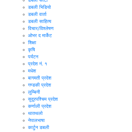
डबली फोटो
डबली भिडियो
डबली वार्ता
डबली साहित्य
विचार/विश्‍लेषण
ओभर द मार्केट
शिक्षा
कृषि
पर्यटन
प्रदेश नं. १
मधेश
बागमती प्रदेश
गण्डकी प्रदेश
लुम्बिनी
सुदूरपश्चिम प्रदेश
कर्णाली प्रदेश
थातथलो
नेपालभाषा
कार्टुन डबली