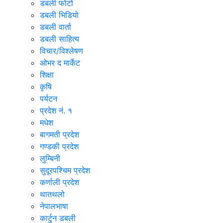
डबली फोटो
डबली भिडियो
डबली वार्ता
डबली साहित्य
विचार/विश्‍लेषण
ओभर द मार्केट
शिक्षा
कृषि
पर्यटन
प्रदेश नं. १
मधेश
बागमती प्रदेश
गण्डकी प्रदेश
लुम्बिनी
सुदूरपश्चिम प्रदेश
कर्णाली प्रदेश
थातथलो
नेपालभाषा
कार्टुन डबली