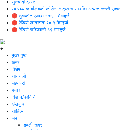
सुनचाँदी दररेट
स्वास्थ्य कार्यालयको कोरोना संक्रमण सम्बन्धि अत्यन्त जरुरी सूचना
🔴 नुवाकोट एफएम १०६.८ मेगाहर्ज
🔴 रेडियो लाङटाङ ९०.३ मेगाहर्ज
🔴 रेडियो सञ्जिवनी ८९ मेगाहर्ज
+
मुख्य पृष्ठ
खबर
विशेष
थातथलो
सहकारी
बजार
विज्ञान/प्रविधि
खेलकुद
साहित्य
थप
डबली खबर