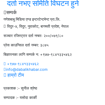
दर्ता नभए समिति विघटन हुने
सम्पर्क
गणेशबाबु मिडिया एण्ड इन्टरटेन्टमेन्ट प्रा.लि.
विदुर-४, विदुर, नुवाकोट, बागमती प्रदेश, नेपाल
सञ्चार रजिस्ट्रार दर्ता नम्बरः २००/०७९/८०
प्रेस काउन्सिल दर्ता नम्बर: ३८७५
बिज्ञापनका लागि सम्पर्क न: +९७७-९८४१३३५४६२
+९७७-९८४१३३५४६२
info@dabalikhabar.com
हाम्रो टीम
प्रकाशक :-
सुनील श्रेष्ठ
सम्पादक :-
यसोदा कार्की