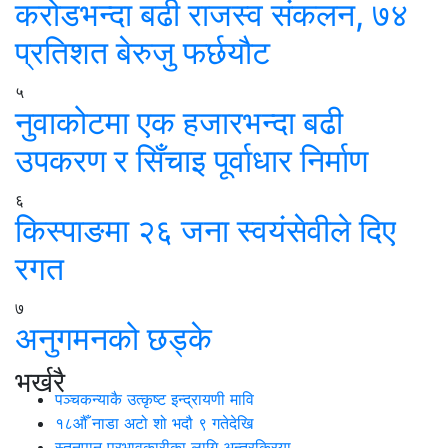
करोडभन्दा बढी राजस्व संकलन, ७४
प्रतिशत बेरुजु फर्छयौट
५
नुवाकोटमा एक हजारभन्दा बढी
उपकरण र सिँचाइ पूर्वाधार निर्माण
६
किस्पाङमा २६ जना स्वयंसेवीले दिए
रगत
७
अनुगमनको छड्के
भर्खरै
पञ्चकन्याकै उत्कृष्ट इन्द्रायणी मावि
१८औँ नाडा अटो शो भदौ ९ गतेदेखि
स्तनपान प्रभावकारीका लागि अन्तरक्रिया