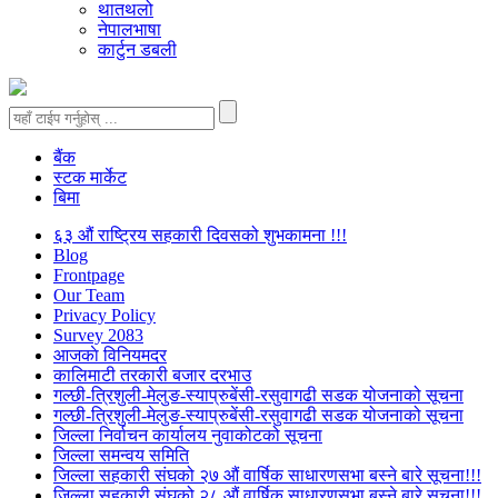
थातथलो
नेपालभाषा
कार्टुन डबली
बैंक
स्टक मार्केट
बिमा
६३ औं राष्ट्रिय सहकारी दिवसको शुभकामना !!!
Blog
Frontpage
Our Team
Privacy Policy
Survey 2083
आजकाे विनियमदर
कालिमाटी तरकारी बजार दरभाउ
गल्छी-त्रिशुली-मेलुङ-स्याप्रुबेंसी-रसुवागढी सडक योजनाको सूचना
गल्छी-त्रिशुली-मेलुङ-स्याप्रुबेंसी-रसुवागढी सडक योजनाको सूचना
जिल्ला निर्वाचन कार्यालय नुवाकोटको सूचना
जिल्ला समन्वय समिति
जिल्ला सहकारी संघको २७ औं वार्षिक साधारणसभा बस्ने बारे सूचना!!!
जिल्ला सहकारी संघको २८ औं वार्षिक साधारणसभा बस्ने बारे सूचना!!!