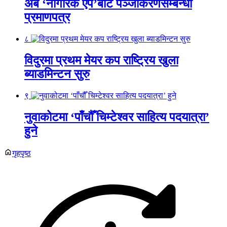
अब ‘नागरिक एप’बाटै पञ्जीकरणसम्बन्धी
प्रमाणपत्र
८
विदुरमा प्रथम मेयर कप राष्ट्रिय खुला
ब्याडमिन्टन सुरु
९
नुवाकोटमा ‘पाँचौँ चिम्टेश्वर साहित्य पदयात्रा’
हुने
गृहपृष्ठ