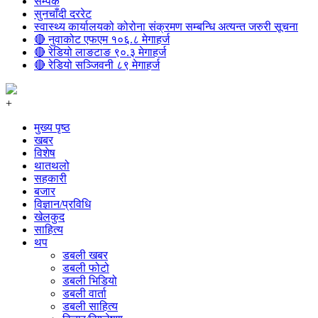
सम्पर्क
सुनचाँदी दररेट
स्वास्थ्य कार्यालयको कोरोना संक्रमण सम्बन्धि अत्यन्त जरुरी सूचना
🔴 नुवाकोट एफएम १०६.८ मेगाहर्ज
🔴 रेडियो लाङटाङ ९०.३ मेगाहर्ज
🔴 रेडियो सञ्जिवनी ८९ मेगाहर्ज
+
मुख्य पृष्ठ
खबर
विशेष
थातथलो
सहकारी
बजार
विज्ञान/प्रविधि
खेलकुद
साहित्य
थप
डबली खबर
डबली फोटो
डबली भिडियो
डबली वार्ता
डबली साहित्य