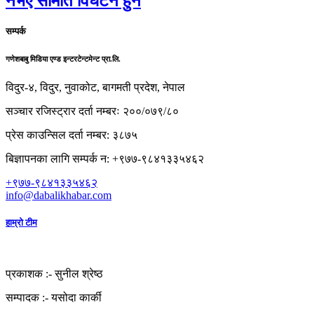
नभए समिति विघटन हुने
सम्पर्क
गणेशबाबु मिडिया एण्ड इन्टरटेन्टमेन्ट प्रा.लि.
विदुर-४, विदुर, नुवाकोट, बागमती प्रदेश, नेपाल
सञ्चार रजिस्ट्रार दर्ता नम्बरः २००/०७९/८०
प्रेस काउन्सिल दर्ता नम्बर: ३८७५
बिज्ञापनका लागि सम्पर्क न: +९७७-९८४१३३५४६२
+९७७-९८४१३३५४६२
info@dabalikhabar.com
हाम्रो टीम
प्रकाशक :-
सुनील श्रेष्ठ
सम्पादक :-
यसोदा कार्की