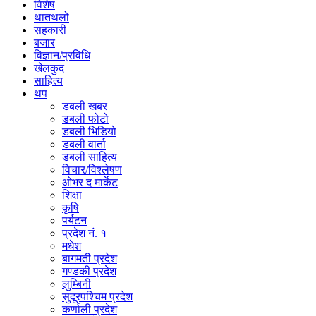
विशेष
थातथलो
सहकारी
बजार
विज्ञान/प्रविधि
खेलकुद
साहित्य
थप
डबली खबर
डबली फोटो
डबली भिडियो
डबली वार्ता
डबली साहित्य
विचार/विश्‍लेषण
ओभर द मार्केट
शिक्षा
कृषि
पर्यटन
प्रदेश नं. १
मधेश
बागमती प्रदेश
गण्डकी प्रदेश
लुम्बिनी
सुदूरपश्चिम प्रदेश
कर्णाली प्रदेश