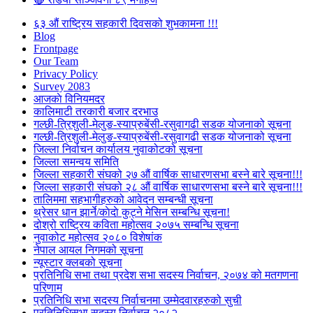
६३ औं राष्ट्रिय सहकारी दिवसको शुभकामना !!!
Blog
Frontpage
Our Team
Privacy Policy
Survey 2083
आजकाे विनियमदर
कालिमाटी तरकारी बजार दरभाउ
गल्छी-त्रिशुली-मेलुङ-स्याप्रुबेंसी-रसुवागढी सडक योजनाको सूचना
गल्छी-त्रिशुली-मेलुङ-स्याप्रुबेंसी-रसुवागढी सडक योजनाको सूचना
जिल्ला निर्वाचन कार्यालय नुवाकोटको सूचना
जिल्ला समन्वय समिति
जिल्ला सहकारी संघको २७ औं वार्षिक साधारणसभा बस्ने बारे सूचना!!!
जिल्ला सहकारी संघको २८ औं वार्षिक साधारणसभा बस्ने बारे सूचना!!!
तालिममा सहभागीहरुको आवेदन सम्बन्धी सूचना
थ्रेसर धान झार्ने/काेदाे कुट्ने मेसिन सम्बन्धि सूचना!
दोश्रो राष्ट्रिय कविता महोत्सव २०७५ सम्बन्धि सूचना
नुवाकोट महोत्सव २०८० विशेषांक
नेपाल आयल निगमको सूचना
न्यूस्टार क्लबको सूचना
प्रतिनिधि सभा तथा प्रदेश सभा सदस्य निर्वाचन, २०७४ को मतगणना
परिणाम
प्रतिनिधि सभा सदस्य निर्वाचनमा उम्मेदवारहरुको सुची
प्रतिनिधिसभा सदस्य निर्वाचन २०८२