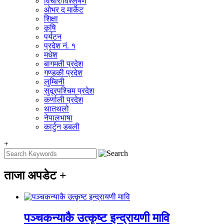
विचार/विश्‍लेषण
ओभर द मार्केट
शिक्षा
कृषि
पर्यटन
प्रदेश नं. १
मधेश
बागमती प्रदेश
गण्डकी प्रदेश
लुम्बिनी
सुदूरपश्चिम प्रदेश
कर्णाली प्रदेश
थातथलो
नेपालभाषा
कार्टुन डबली
+
ताजा अपडेट
+
पञ्चकन्याकै उत्कृष्ट इन्द्रायणी मावि