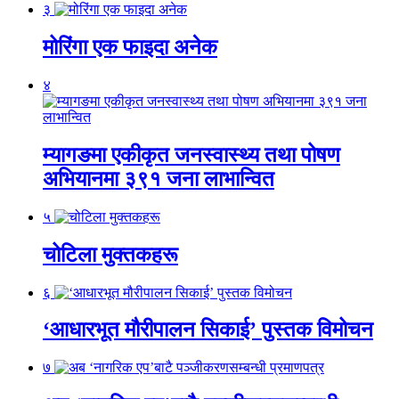
३
मोरिंगा एक फाइदा अनेक
४
म्यागङमा एकीकृत जनस्वास्थ्य तथा पोषण
अभियानमा ३९१ जना लाभान्वित
५
चोटिला मुक्तकहरू
६
‘आधारभूत मौरीपालन सिकाई’ पुस्तक विमोचन
७