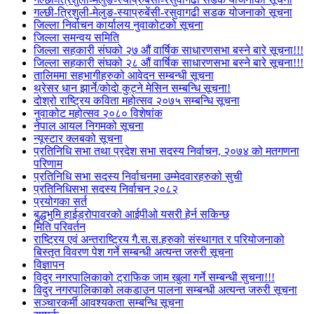
गल्छी-त्रिशुली-मेलुङ-स्याप्रुबेंसी-रसुवागढी सडक योजनाको सूचना
जिल्ला निर्वाचन कार्यालय नुवाकोटको सूचना
जिल्ला समन्वय समिति
जिल्ला सहकारी संघको २७ औं वार्षिक साधारणसभा बस्ने बारे सूचना!!!
जिल्ला सहकारी संघको २८ औं वार्षिक साधारणसभा बस्ने बारे सूचना!!!
तालिममा सहभागीहरुको आवेदन सम्बन्धी सूचना
थ्रेसर धान झार्ने/काेदाे कुट्ने मेसिन सम्बन्धि सूचना!
दोश्रो राष्ट्रिय कविता महोत्सव २०७५ सम्बन्धि सूचना
नुवाकोट महोत्सव २०८० विशेषांक
नेपाल आयल निगमको सूचना
न्यूस्टार क्लबको सूचना
प्रतिनिधि सभा तथा प्रदेश सभा सदस्य निर्वाचन, २०७४ को मतगणना
परिणाम
प्रतिनिधि सभा सदस्य निर्वाचनमा उम्मेदवारहरुको सुची
प्रतिनिधिसभा सदस्य निर्वाचन २०८२
प्रयोगका सर्त
बुद्धभुमि हाईड्रोपावरको आईपीओ यसरी हेर्न सकिन्छ
मिति परिवर्तन
राष्ट्रिय एवं अन्तराष्ट्रिय गै.स.स.हरुको संस्थागत र परियोजनाको
बिस्तृत विवरण पेश गर्ने सम्बन्धी अत्यन्त जरुरी सूचना
विज्ञापन
विदुर नगरपालिकाको ट्राफिक जाम खुला गर्ने सम्बन्धी सुचना!!!
विदुर नगरपालिकाको लकडाउन पालना सम्बन्धी अत्यन्त जरुरी सूचना
सञ्चारकर्मी आवश्यकता सम्बन्धि सूचना