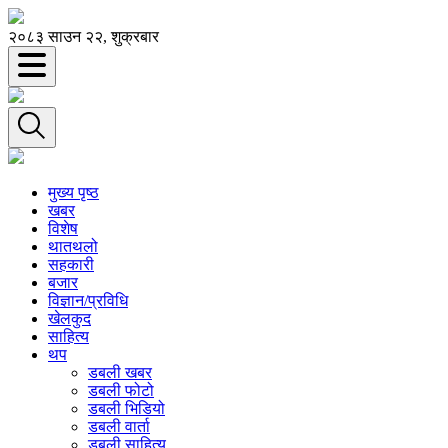
२०८३ साउन २२, शुक्रबार
मुख्य पृष्ठ
खबर
विशेष
थातथलो
सहकारी
बजार
विज्ञान/प्रविधि
खेलकुद
साहित्य
थप
डबली खबर
डबली फोटो
डबली भिडियो
डबली वार्ता
डबली साहित्य