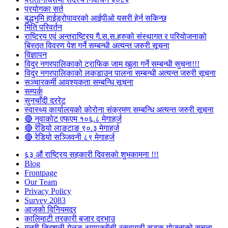
प्रयोगका सर्त
बुद्धभुमि हाईड्रोपावरको आईपीओ यसरी हेर्न सकिन्छ
मिति परिवर्तन
राष्ट्रिय एवं अन्तराष्ट्रिय गै.स.स.हरुको संस्थागत र परियोजनाको
बिस्तृत विवरण पेश गर्ने सम्बन्धी अत्यन्त जरुरी सूचना
विज्ञापन
विदुर नगरपालिकाको ट्राफिक जाम खुला गर्ने सम्बन्धी सुचना!!!
विदुर नगरपालिकाको लकडाउन पालना सम्बन्धी अत्यन्त जरुरी सूचना
सञ्चारकर्मी आवश्यकता सम्बन्धि सूचना
सम्पर्क
सुनचाँदी दररेट
स्वास्थ्य कार्यालयको कोरोना संक्रमण सम्बन्धि अत्यन्त जरुरी सूचना
🔴 नुवाकोट एफएम १०६.८ मेगाहर्ज
🔴 रेडियो लाङटाङ ९०.३ मेगाहर्ज
🔴 रेडियो सञ्जिवनी ८९ मेगाहर्ज
६३ औं राष्ट्रिय सहकारी दिवसको शुभकामना !!!
Blog
Frontpage
Our Team
Privacy Policy
Survey 2083
आजकाे विनियमदर
कालिमाटी तरकारी बजार दरभाउ
गल्छी-त्रिशुली-मेलुङ-स्याप्रुबेंसी-रसुवागढी सडक योजनाको सूचना