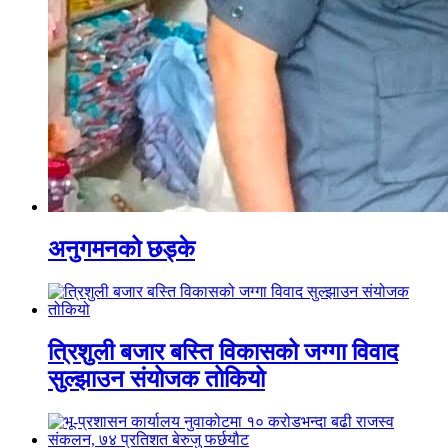
अनुगमनको छड्के
त्रिशुली बजार बस्ति विकासको जग्गा विवाद
सुल्झाउन संयोजक तोकियो