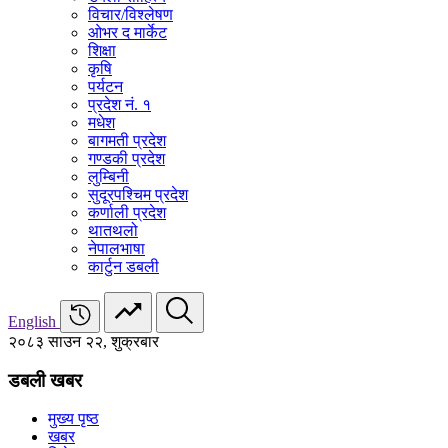
विचार/विश्‍लेषण
ओभर द मार्केट
शिक्षा
कृषि
पर्यटन
प्रदेश नं. १
मधेश
बागमती प्रदेश
गण्डकी प्रदेश
लुम्बिनी
सुदूरपश्चिम प्रदेश
कर्णाली प्रदेश
थातथलो
नेपालभाषा
कार्टुन डबली
English
२०८३ साउन २२, शुक्रबार
डबली खबर
मुख्य पृष्ठ
खबर