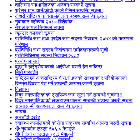
तालिममा सहभागीहरुको आवेदन सम्बन्धी सूचना
थ्रेसर धान झार्ने/काेदाे कुट्ने मेसिन सम्बन्धि सूचना!
दोश्रो राष्ट्रिय कविता महोत्सव २०७५ सम्बन्धि सूचना
नुवाकोट महोत्सव २०८० विशेषांक
नेपाल आयल निगमको सूचना
न्यूस्टार क्लबको सूचना
प्रतिनिधि सभा तथा प्रदेश सभा सदस्य निर्वाचन, २०७४ को मतगणना
परिणाम
प्रतिनिधि सभा सदस्य निर्वाचनमा उम्मेदवारहरुको सुची
प्रतिनिधिसभा सदस्य निर्वाचन २०८२
प्रयोगका सर्त
बुद्धभुमि हाईड्रोपावरको आईपीओ यसरी हेर्न सकिन्छ
मिति परिवर्तन
राष्ट्रिय एवं अन्तराष्ट्रिय गै.स.स.हरुको संस्थागत र परियोजनाको
बिस्तृत विवरण पेश गर्ने सम्बन्धी अत्यन्त जरुरी सूचना
विज्ञापन
विदुर नगरपालिकाको ट्राफिक जाम खुला गर्ने सम्बन्धी सुचना!!!
विदुर नगरपालिकाको लकडाउन पालना सम्बन्धी अत्यन्त जरुरी सूचना
सञ्चारकर्मी आवश्यकता सम्बन्धि सूचना
सम्पर्क
सुनचाँदी दररेट
स्वास्थ्य कार्यालयको कोरोना संक्रमण सम्बन्धि अत्यन्त जरुरी सूचना
🔴 नुवाकोट एफएम १०६.८ मेगाहर्ज
🔴 रेडियो लाङटाङ ९०.३ मेगाहर्ज
🔴 रेडियो सञ्जिवनी ८९ मेगाहर्ज