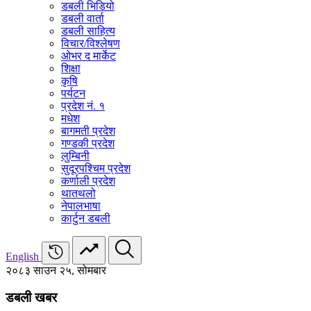
डबली भिडियो
डबली वार्ता
डबली साहित्य
विचार/विश्‍लेषण
ओभर द मार्केट
शिक्षा
कृषि
पर्यटन
प्रदेश नं. १
मधेश
बागमती प्रदेश
गण्डकी प्रदेश
लुम्बिनी
सुदूरपश्चिम प्रदेश
कर्णाली प्रदेश
थातथलो
नेपालभाषा
कार्टुन डबली
English
२०८३ साउन २५, सोमबार
डबली खबर