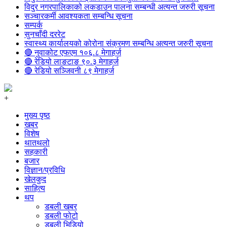
विदुर नगरपालिकाको लकडाउन पालना सम्बन्धी अत्यन्त जरुरी सूचना
सञ्चारकर्मी आवश्यकता सम्बन्धि सूचना
सम्पर्क
सुनचाँदी दररेट
स्वास्थ्य कार्यालयको कोरोना संक्रमण सम्बन्धि अत्यन्त जरुरी सूचना
🔴 नुवाकोट एफएम १०६.८ मेगाहर्ज
🔴 रेडियो लाङटाङ ९०.३ मेगाहर्ज
🔴 रेडियो सञ्जिवनी ८९ मेगाहर्ज
+
मुख्य पृष्ठ
खबर
विशेष
थातथलो
सहकारी
बजार
विज्ञान/प्रविधि
खेलकुद
साहित्य
थप
डबली खबर
डबली फोटो
डबली भिडियो