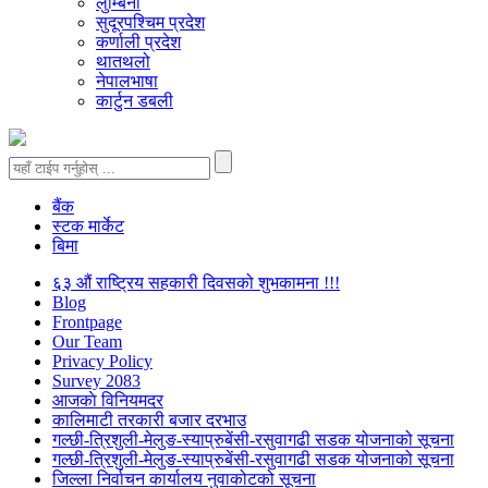
लुम्बिनी
सुदूरपश्चिम प्रदेश
कर्णाली प्रदेश
थातथलो
नेपालभाषा
कार्टुन डबली
बैंक
स्टक मार्केट
बिमा
६३ औं राष्ट्रिय सहकारी दिवसको शुभकामना !!!
Blog
Frontpage
Our Team
Privacy Policy
Survey 2083
आजकाे विनियमदर
कालिमाटी तरकारी बजार दरभाउ
गल्छी-त्रिशुली-मेलुङ-स्याप्रुबेंसी-रसुवागढी सडक योजनाको सूचना
गल्छी-त्रिशुली-मेलुङ-स्याप्रुबेंसी-रसुवागढी सडक योजनाको सूचना
जिल्ला निर्वाचन कार्यालय नुवाकोटको सूचना