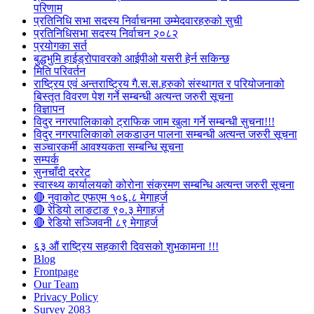
परिणाम
प्रतिनिधि सभा सदस्य निर्वाचनमा उम्मेदवारहरुको सुची
प्रतिनिधिसभा सदस्य निर्वाचन २०८२
प्रयोगका सर्त
बुद्धभुमि हाईड्रोपावरको आईपीओ यसरी हेर्न सकिन्छ
मिति परिवर्तन
राष्ट्रिय एवं अन्तराष्ट्रिय गै.स.स.हरुको संस्थागत र परियोजनाको
बिस्तृत विवरण पेश गर्ने सम्बन्धी अत्यन्त जरुरी सूचना
विज्ञापन
विदुर नगरपालिकाको ट्राफिक जाम खुला गर्ने सम्बन्धी सुचना!!!
विदुर नगरपालिकाको लकडाउन पालना सम्बन्धी अत्यन्त जरुरी सूचना
सञ्चारकर्मी आवश्यकता सम्बन्धि सूचना
सम्पर्क
सुनचाँदी दररेट
स्वास्थ्य कार्यालयको कोरोना संक्रमण सम्बन्धि अत्यन्त जरुरी सूचना
🔴 नुवाकोट एफएम १०६.८ मेगाहर्ज
🔴 रेडियो लाङटाङ ९०.३ मेगाहर्ज
🔴 रेडियो सञ्जिवनी ८९ मेगाहर्ज
६३ औं राष्ट्रिय सहकारी दिवसको शुभकामना !!!
Blog
Frontpage
Our Team
Privacy Policy
Survey 2083