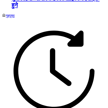
हुने
गृहपृष्ठ