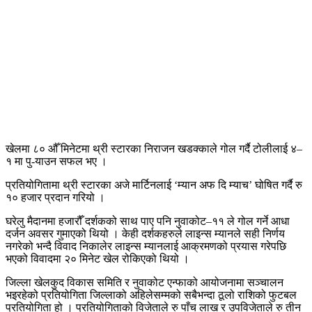
खेलमा ८० औँ मिनेटमा थ्री स्टारका निराजन खडक्काले गोल गर्दै टोलीलाई ४–
१ मा पु-याउन सफल भए ।
प्रतियोगितामा थ्री स्टारका अजे मार्टिनलाई ‘म्यान अफ दि म्याच’ घोषित गर्दै रु
१० हजार प्रदान गरियो ।
घरेलु मैदानमा हजारौँ दर्शकको साथ पाए पनि नुवाकोट–११ ले गोल गर्ने आधा
दर्जन अवसर गुमाएको थियो । केही दर्शकहरुले लाइन्स म्यानले सही निर्णय
नगरेको भन्दै विवाद निकालेर लाइन्स म्यानलाई आक्रमणको प्रयास गरेपछि
भएको विवादमा २० मिनेट खेल रोकिएको थियो ।
जिल्ला खेलकुद विकास समिति र नुवाकोट एन्फाको आयोजनामा सञ्चालन
भइरहेको प्रतियोगिता जिल्लाको अहिलेसम्मको सबैभन्दा ठूलो राशिको फुटबल
प्रतियोगिता हो । प्रतियोगिताको विजेताले रु पाँच लाख र उपविजेताले रु तीन