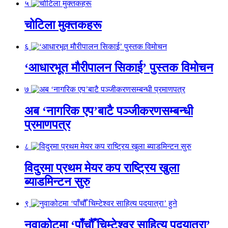
५
चोटिला मुक्तकहरू
६
‘आधारभूत मौरीपालन सिकाई’ पुस्तक विमोचन
७
अब ‘नागरिक एप’बाटै पञ्जीकरणसम्बन्धी
प्रमाणपत्र
८
विदुरमा प्रथम मेयर कप राष्ट्रिय खुला
ब्याडमिन्टन सुरु
९
नुवाकोटमा ‘पाँचौँ चिम्टेश्वर साहित्य पदयात्रा’