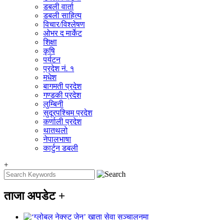
डबली वार्ता
डबली साहित्य
विचार/विश्‍लेषण
ओभर द मार्केट
शिक्षा
कृषि
पर्यटन
प्रदेश नं. १
मधेश
बागमती प्रदेश
गण्डकी प्रदेश
लुम्बिनी
सुदूरपश्चिम प्रदेश
कर्णाली प्रदेश
थातथलो
नेपालभाषा
कार्टुन डबली
+
ताजा अपडेट
+