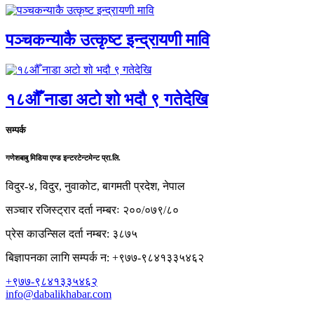
पञ्चकन्याकै उत्कृष्ट इन्द्रायणी मावि
१८औँ नाडा अटो शो भदौ ९ गतेदेखि
सम्पर्क
गणेशबाबु मिडिया एण्ड इन्टरटेन्टमेन्ट प्रा.लि.
विदुर-४, विदुर, नुवाकोट, बागमती प्रदेश, नेपाल
सञ्चार रजिस्ट्रार दर्ता नम्बरः २००/०७९/८०
प्रेस काउन्सिल दर्ता नम्बर: ३८७५
बिज्ञापनका लागि सम्पर्क न: +९७७-९८४१३३५४६२
+९७७-९८४१३३५४६२
info@dabalikhabar.com