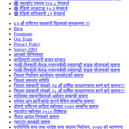
🔴 नुवाकोट एफएम १०६.८ मेगाहर्ज
🔴 रेडियो लाङटाङ ९०.३ मेगाहर्ज
🔴 रेडियो सञ्जिवनी ८९ मेगाहर्ज
६३ औं राष्ट्रिय सहकारी दिवसको शुभकामना !!!
Blog
Frontpage
Our Team
Privacy Policy
Survey 2083
आजकाे विनियमदर
कालिमाटी तरकारी बजार दरभाउ
गल्छी-त्रिशुली-मेलुङ-स्याप्रुबेंसी-रसुवागढी सडक योजनाको सूचना
गल्छी-त्रिशुली-मेलुङ-स्याप्रुबेंसी-रसुवागढी सडक योजनाको सूचना
जिल्ला निर्वाचन कार्यालय नुवाकोटको सूचना
जिल्ला समन्वय समिति
जिल्ला सहकारी संघको २७ औं वार्षिक साधारणसभा बस्ने बारे सूचना!!!
जिल्ला सहकारी संघको २८ औं वार्षिक साधारणसभा बस्ने बारे सूचना!!!
तालिममा सहभागीहरुको आवेदन सम्बन्धी सूचना
थ्रेसर धान झार्ने/काेदाे कुट्ने मेसिन सम्बन्धि सूचना!
दोश्रो राष्ट्रिय कविता महोत्सव २०७५ सम्बन्धि सूचना
नुवाकोट महोत्सव २०८० विशेषांक
नेपाल आयल निगमको सूचना
न्यूस्टार क्लबको सूचना
प्रतिनिधि सभा तथा प्रदेश सभा सदस्य निर्वाचन, २०७४ को मतगणना