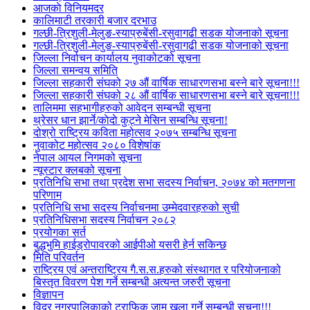
आजकाे विनियमदर
कालिमाटी तरकारी बजार दरभाउ
गल्छी-त्रिशुली-मेलुङ-स्याप्रुबेंसी-रसुवागढी सडक योजनाको सूचना
गल्छी-त्रिशुली-मेलुङ-स्याप्रुबेंसी-रसुवागढी सडक योजनाको सूचना
जिल्ला निर्वाचन कार्यालय नुवाकोटको सूचना
जिल्ला समन्वय समिति
जिल्ला सहकारी संघको २७ औं वार्षिक साधारणसभा बस्ने बारे सूचना!!!
जिल्ला सहकारी संघको २८ औं वार्षिक साधारणसभा बस्ने बारे सूचना!!!
तालिममा सहभागीहरुको आवेदन सम्बन्धी सूचना
थ्रेसर धान झार्ने/काेदाे कुट्ने मेसिन सम्बन्धि सूचना!
दोश्रो राष्ट्रिय कविता महोत्सव २०७५ सम्बन्धि सूचना
नुवाकोट महोत्सव २०८० विशेषांक
नेपाल आयल निगमको सूचना
न्यूस्टार क्लबको सूचना
प्रतिनिधि सभा तथा प्रदेश सभा सदस्य निर्वाचन, २०७४ को मतगणना
परिणाम
प्रतिनिधि सभा सदस्य निर्वाचनमा उम्मेदवारहरुको सुची
प्रतिनिधिसभा सदस्य निर्वाचन २०८२
प्रयोगका सर्त
बुद्धभुमि हाईड्रोपावरको आईपीओ यसरी हेर्न सकिन्छ
मिति परिवर्तन
राष्ट्रिय एवं अन्तराष्ट्रिय गै.स.स.हरुको संस्थागत र परियोजनाको
बिस्तृत विवरण पेश गर्ने सम्बन्धी अत्यन्त जरुरी सूचना
विज्ञापन
विदुर नगरपालिकाको ट्राफिक जाम खुला गर्ने सम्बन्धी सुचना!!!