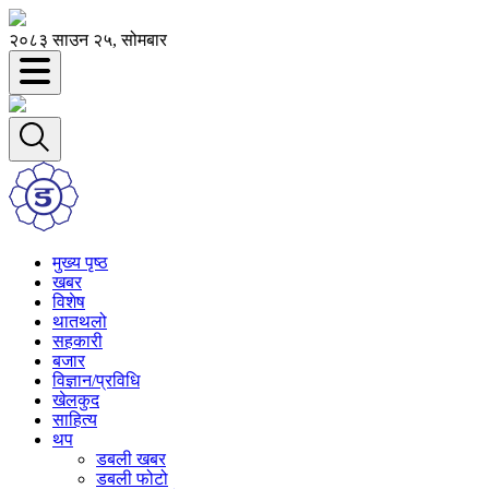
२०८३ साउन २५, सोमबार
मुख्य पृष्ठ
खबर
विशेष
थातथलो
सहकारी
बजार
विज्ञान/प्रविधि
खेलकुद
साहित्य
थप
डबली खबर
डबली फोटो