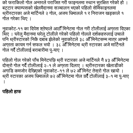
को फराकिलो गोल अन्तरले पराजित गरी फाइनलमा स्थान सुरक्षित गरेको हो ।
बट्टार क्याम्पसको खेलमैदानमा सञ्चालन भएको पहिलो सेमिफाइनलमा
थ्रीस्टारका अजे मार्टिनले २ गोल, अजय धिमालले १ र निराजन खड्काले १
गोल गरेका थिए ।
नुवाकोट-११ का दिपेश श्रेष्ठले आठौँ मिनेटमा गोल गरी टोलीलाई अग्रता दिएका
थिए । घरेलु मैदानमा घरेलु टोलीले गरेको पहिलो गोलले दर्शकहरुलाई उचाले
पनि थ्रीस्टारको निकै दबाब झेलेको नुवाकोटले ३८ औँ मिनेटसम्म मात्र आफ्नो
अग्रता कायम गर्न सफल भयो । ३८ औंँ मिनेटमा थ्री स्टारका अजे मार्टिनले
गोल गर्दै टोलीलाई बराबारीमा पु-याए ।
पहिलो गोल गरेको पाँच मिनेटपछि थ्री स्टारका अजे मार्टिनले नै ४३ औँ मिनेटमा
दोस्रो गोल गर्दै टोलीलाई २–१ ले अग्रता दिलाए । थ्रीस्टारका खेलाडीको
अगाडि कमजोर देखिएको नुवाकोट–११ ले ७२ औँ मिनेट तेस्रो गोल खायो ।
थ्री स्टारका अजय धिमालले ७२ औँ मिनेटमा गोल गर्र्दैै टोलीलाई ३–१ मा पु-याए
।
पहिलो हाफ