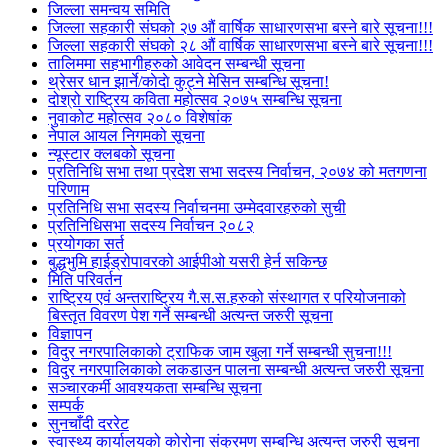
जिल्ला समन्वय समिति
जिल्ला सहकारी संघको २७ औं वार्षिक साधारणसभा बस्ने बारे सूचना!!!
जिल्ला सहकारी संघको २८ औं वार्षिक साधारणसभा बस्ने बारे सूचना!!!
तालिममा सहभागीहरुको आवेदन सम्बन्धी सूचना
थ्रेसर धान झार्ने/काेदाे कुट्ने मेसिन सम्बन्धि सूचना!
दोश्रो राष्ट्रिय कविता महोत्सव २०७५ सम्बन्धि सूचना
नुवाकोट महोत्सव २०८० विशेषांक
नेपाल आयल निगमको सूचना
न्यूस्टार क्लबको सूचना
प्रतिनिधि सभा तथा प्रदेश सभा सदस्य निर्वाचन, २०७४ को मतगणना
परिणाम
प्रतिनिधि सभा सदस्य निर्वाचनमा उम्मेदवारहरुको सुची
प्रतिनिधिसभा सदस्य निर्वाचन २०८२
प्रयोगका सर्त
बुद्धभुमि हाईड्रोपावरको आईपीओ यसरी हेर्न सकिन्छ
मिति परिवर्तन
राष्ट्रिय एवं अन्तराष्ट्रिय गै.स.स.हरुको संस्थागत र परियोजनाको
बिस्तृत विवरण पेश गर्ने सम्बन्धी अत्यन्त जरुरी सूचना
विज्ञापन
विदुर नगरपालिकाको ट्राफिक जाम खुला गर्ने सम्बन्धी सुचना!!!
विदुर नगरपालिकाको लकडाउन पालना सम्बन्धी अत्यन्त जरुरी सूचना
सञ्चारकर्मी आवश्यकता सम्बन्धि सूचना
सम्पर्क
सुनचाँदी दररेट
स्वास्थ्य कार्यालयको कोरोना संक्रमण सम्बन्धि अत्यन्त जरुरी सूचना