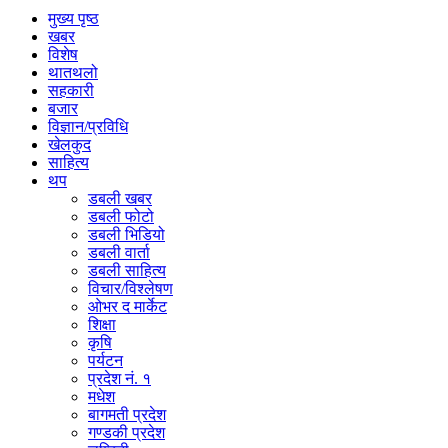
मुख्य पृष्ठ
खबर
विशेष
थातथलो
सहकारी
बजार
विज्ञान/प्रविधि
खेलकुद
साहित्य
थप
डबली खबर
डबली फोटो
डबली भिडियो
डबली वार्ता
डबली साहित्य
विचार/विश्‍लेषण
ओभर द मार्केट
शिक्षा
कृषि
पर्यटन
प्रदेश नं. १
मधेश
बागमती प्रदेश
गण्डकी प्रदेश