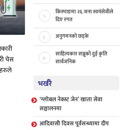
राजस्व संकलन, ७४ प्रतिशत
बेरुजु फर्छयौट
किस्पाङमा २६ जना स्वयंसेवीले
५
दिए रगत
अनुगमनको छड्के
६
सरकारी
साहित्यकार सञ्जुको दुई कृति
री चेस
७
सार्वजनिक
हरुले
भर्खरै
‘ग्लोबल नेक्स्ट जेन’ खाता सेवा
सञ्चालनमा
आदिवासी दिवस पूर्वसन्ध्यामा दीप