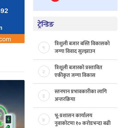
ट्रेन्डिङ
त्रिशुली बजार बस्ति विकासको
१
जग्गा विवाद सुल्झाउन
संयोजक तोकियो
त्रिशूली बजारको प्रस्तावित
२
एकीकृत जग्गा विकास
योजनाको जग्गा विवादमा
किन?, बस्ति विकास दर्ता नभए
स्तनपान प्रभावकारीका लागि
३
समिति विघटन हुने
अन्तरक्रिया
भू-प्रशासन कार्यालय
४
नुवाकोटमा १० करोडभन्दा बढी