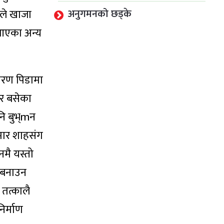
लले खाजा
अनुगमनको छड्के
 आएका अन्य
कारण पिडामा
लेर बसेका
नि बुभ्mन
ुमार शाहसंग
मै यस्तो
 बनाउन
 तत्कालै
िर्माण