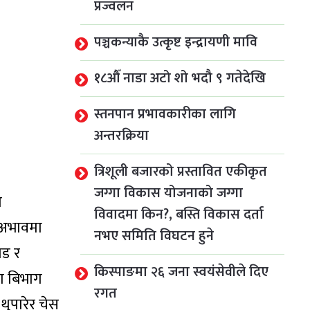
प्रज्वलन
पञ्चकन्याकै उत्कृष्ट इन्द्रायणी मावि
१८औँ नाडा अटो शो भदौ ९ गतेदेखि
स्तनपान प्रभावकारीका लागि
अन्तरक्रिया
त्रिशूली बजारको प्रस्तावित एकीकृत
जग्गा विकास योजनाको जग्गा
ा
विवादमा किन?, बस्ति विकास दर्ता
 अभावमा
नभए समिति विघटन हुने
ाड र
किस्पाङमा २६ जना स्वयंसेवीले दिए
ाण बिभाग
रगत
थुपारेर चेस