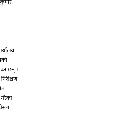
मकुमार
ार्यालय
लयको
एका छन् ।
निरीक्षण
मेत
 गरेका
हीसंग