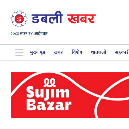
२०८३ साउन २४, आईतबार
मुख्य पृष्ठ
खबर
विशेष
थातथलो
सहकार