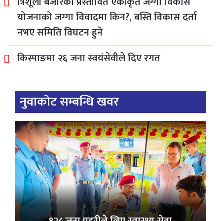
त्रिशूली बजारको प्रस्तावित एकीकृत जग्गा विकास
योजनाको जग्गा विवादमा किन?, बस्ति विकास दर्ता
नभए समिति विघटन हुने
किस्पाङमा २६ जना स्वयंसेवीले दिए रगत
नुवाकोट सम्बन्धि खवर
१२८ जना प्रहरीले लिए स्वास्थ्य सेवा