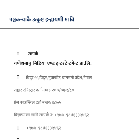
पञ्चकन्याकै उत्कृष्ट इन्द्रायणी मावि
सम्पर्क
गणेशबाबु मिडिया एण्ड इन्टरटेन्टमेन्ट प्रा.लि.
विदुर-४, विदुर, नुवाकोट, बागमती प्रदेश, नेपाल
सञ्चार रजिस्ट्रार दर्ता नम्बरः २००/०७९/८०
प्रेस काउन्सिल दर्ता नम्बर: ३८७५
बिज्ञापनका लागि सम्पर्क न: +९७७-९८४१३३५४६२
+९७७-९८४१३३५४६२