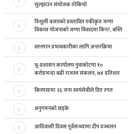
१
सुल्झाउन संयोजक तोकियो
त्रिशूली बजारको प्रस्तावित एकीकृत जग्गा
२
विकास योजनाको जग्गा विवादमा किन?, बस्ति
विकास दर्ता नभए समिति विघटन हुने
स्तनपान प्रभावकारीका लागि अन्तरक्रिया
३
भू-प्रशासन कार्यालय नुवाकोटमा १०
४
करोडभन्दा बढी राजस्व संकलन, ७४ प्रतिशत
बेरुजु फर्छयौट
किस्पाङमा २६ जना स्वयंसेवीले दिए रगत
५
अनुगमनको छड्के
६
आदिवासी दिवस पूर्वसन्ध्यामा दीप प्रज्वलन
७