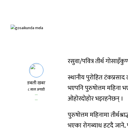
रसुवा/पवित्र तीर्थ गोसाइँक
स्थानीय पुरोहित टंकप्रसाद
डबली खबर
भएपनि पुरुषोत्तम महिना भ
८ साल अगाडी
ओहोरदोहोर भइरहनेछन् ।
पुरुषोत्तम महिनामा तीर्थश्राद
भएका रोगब्याध हट्दै जाने, 