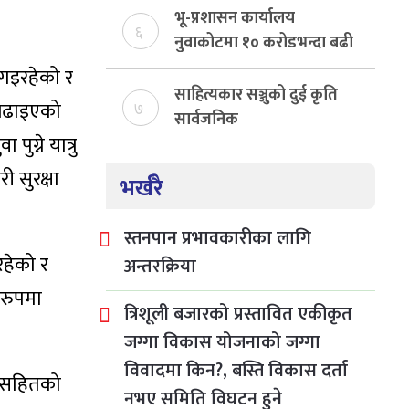
भू-प्रशासन कार्यालय
६
नुवाकोटमा १० करोडभन्दा बढी
राजस्व संकलन, ७४ प्रतिशत
 गइरहेको र
बेरुजु फर्छयौट
साहित्यकार सञ्जुको दुई कृति
ी बढाइएको
७
सार्वजनिक
ुग्ने यात्रु
ी सुरक्षा
भर्खरै
स्तनपान प्रभावकारीका लागि
रहेको र
अन्तरक्रिया
टरुपमा
त्रिशूली बजारको प्रस्तावित एकीकृत
जग्गा विकास योजनाको जग्गा
विवादमा किन?, बस्ति विकास दर्ता
्सकसहितको
नभए समिति विघटन हुने