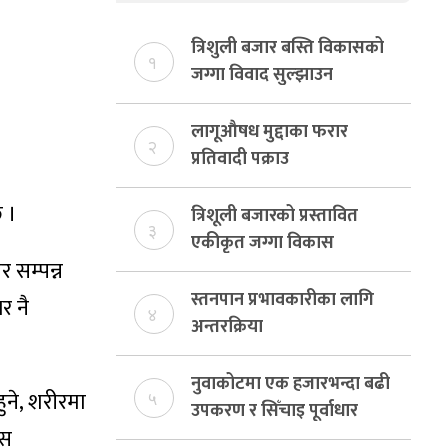
त्रिशुली बजार बस्ति विकासको
१
जग्गा विवाद सुल्झाउन
संयोजक तोकियो
लागूऔषध मुद्दाका फरार
२
प्रतिवादी पक्राउ
छ ।
त्रिशूली बजारको प्रस्तावित
३
एकीकृत जग्गा विकास
 सम्पन्न
योजनाको जग्गा विवादमा
किन?, बस्ति विकास दर्ता नभए
स्तनपान प्रभावकारीका लागि
र नै
४
समिति विघटन हुने
अन्तरक्रिया
नुवाकोटमा एक हजारभन्दा बढी
हुने, शरीरमा
५
उपकरण र सिँचाइ पूर्वाधार
ास
निर्माण