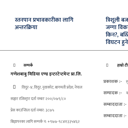
स्तनपान प्रभावकारीका लागि
त्रिशूली ब
अन्तरक्रिया
जग्गा विक
किन?, बस्
विघटन हुने
सम्पर्क
हाम्रो ट
गणेशबाबु मिडिया एण्ड इन्टरटेन्टमेन्ट प्रा.लि.
प्रकाशक :-
स
विदुर-४, विदुर, नुवाकोट, बागमती प्रदेश, नेपाल
सम्पादक :-
य
सञ्चार रजिस्ट्रार दर्ता नम्बरः २००/०७९/८०
सम्बाददाता :-
प्रेस काउन्सिल दर्ता नम्बर: ३८७५
सम्बाददाता :-
बिज्ञापनका लागि सम्पर्क न: +९७७-९८४१३३५४६२