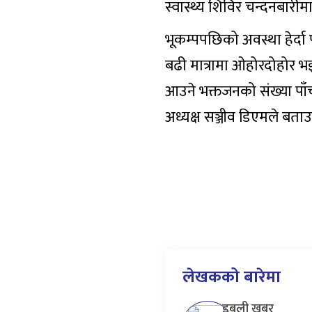
स्वास्थ्य शिविर चन्दनबार
भूकम्पपछिको अवस्था हेर्दा प
बढी मात्रामा ओहोरदोहोर भ
आउने भक्तजनको संख्या पाँच
अध्यक्ष सञ्जीव डिएमले बता
लेखकको बारेमा
डबली खबर