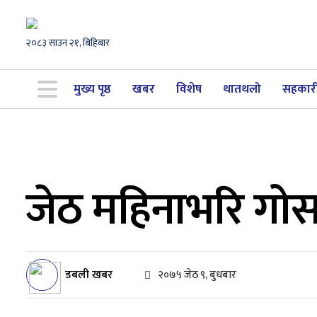
२०८३ साउन २१, बिहिबार
मुख्य पृष्ठ
खबर
विशेष
थातथलो
सहकार
जेठ महिनाभरि गोसा
डबली खबर
२०७५ जेठ ९, बुधबार