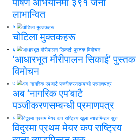
पोषण अभियानमा ३९१ जना
लाभान्वित
५
चोटिला मुक्तकहरू
६
‘आधारभूत मौरीपालन सिकाई’ पुस्तक
विमोचन
७
अब ‘नागरिक एप’बाटै
पञ्जीकरणसम्बन्धी प्रमाणपत्र
८
विदुरमा प्रथम मेयर कप राष्ट्रिय
खुला ब्याडमिन्टन सुरु