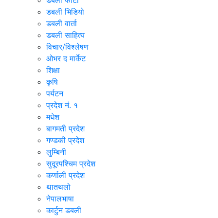
डबली फोटो
डबली भिडियो
डबली वार्ता
डबली साहित्य
विचार/विश्‍लेषण
ओभर द मार्केट
शिक्षा
कृषि
पर्यटन
प्रदेश नं. १
मधेश
बागमती प्रदेश
गण्डकी प्रदेश
लुम्बिनी
सुदूरपश्चिम प्रदेश
कर्णाली प्रदेश
थातथलो
नेपालभाषा
कार्टुन डबली