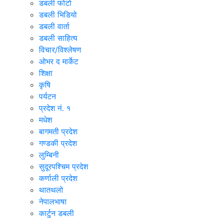
डबली फोटो
डबली भिडियो
डबली वार्ता
डबली साहित्य
विचार/विश्‍लेषण
ओभर द मार्केट
शिक्षा
कृषि
पर्यटन
प्रदेश नं. १
मधेश
बागमती प्रदेश
गण्डकी प्रदेश
लुम्बिनी
सुदूरपश्चिम प्रदेश
कर्णाली प्रदेश
थातथलो
नेपालभाषा
कार्टुन डबली