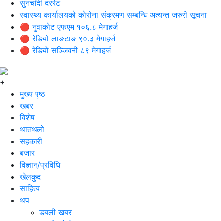
सुनचाँदी दररेट
स्वास्थ्य कार्यालयको कोरोना संक्रमण सम्बन्धि अत्यन्त जरुरी सूचना
🔴 नुवाकोट एफएम १०६.८ मेगाहर्ज
🔴 रेडियो लाङटाङ ९०.३ मेगाहर्ज
🔴 रेडियो सञ्जिवनी ८९ मेगाहर्ज
+
मुख्य पृष्ठ
खबर
विशेष
थातथलो
सहकारी
बजार
विज्ञान/प्रविधि
खेलकुद
साहित्य
थप
डबली खबर