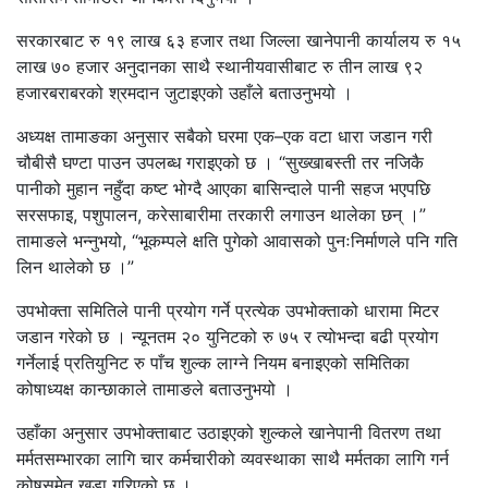
सरकारबाट रु १९ लाख ६३ हजार तथा जिल्ला खानेपानी कार्यालय रु १५
लाख ७० हजार अनुदानका साथै स्थानीयवासीबाट रु तीन लाख ९२
हजारबराबरको श्रमदान जुटाइएको उहाँले बताउनुभयो ।
अध्यक्ष तामाङका अनुसार सबैको घरमा एक–एक वटा धारा जडान गरी
चौबीसै घण्टा पाउन उपलब्ध गराइएको छ । “सुख्खाबस्ती तर नजिकै
पानीको मुहान नहुँदा कष्ट भोग्दै आएका बासिन्दाले पानी सहज भएपछि
सरसफाइ, पशुपालन, करेसाबारीमा तरकारी लगाउन थालेका छन् ।”
तामाङले भन्नुभयो, “भूकम्पले क्षति पुगेको आवासको पुनःनिर्माणले पनि गति
लिन थालेको छ ।”
उपभोक्ता समितिले पानी प्रयोग गर्ने प्रत्येक उपभोक्ताको धारामा मिटर
जडान गरेको छ । न्यूनतम २० युनिटको रु ७५ र त्योभन्दा बढी प्रयोग
गर्नेलाई प्रतियुनिट रु पाँच शुल्क लाग्ने नियम बनाइएको समितिका
कोषाध्यक्ष कान्छाकाले तामाङले बताउनुभयो ।
उहाँका अनुसार उपभोक्ताबाट उठाइएको शुल्कले खानेपानी वितरण तथा
मर्मतसम्भारका लागि चार कर्मचारीको व्यवस्थाका साथै मर्मतका लागि गर्न
कोषसमेत खडा गरिएको छ ।