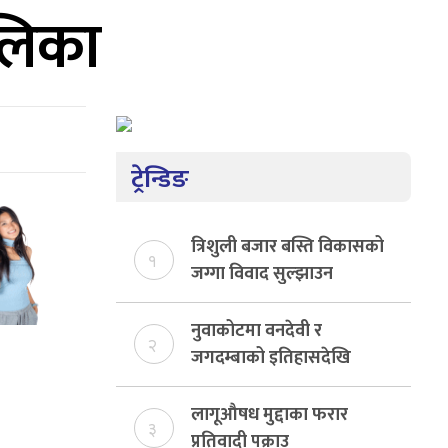
ालिका
ट्रेन्डिङ
त्रिशुली बजार बस्ति विकासको
१
जग्गा विवाद सुल्झाउन
संयोजक तोकियो
नुवाकोटमा वनदेवी र
२
जगदम्बाको इतिहासदेखि
शिवालय सिनेप्लेक्ससम्मको
यात्रा
लागूऔषध मुद्दाका फरार
३
प्रतिवादी पक्राउ