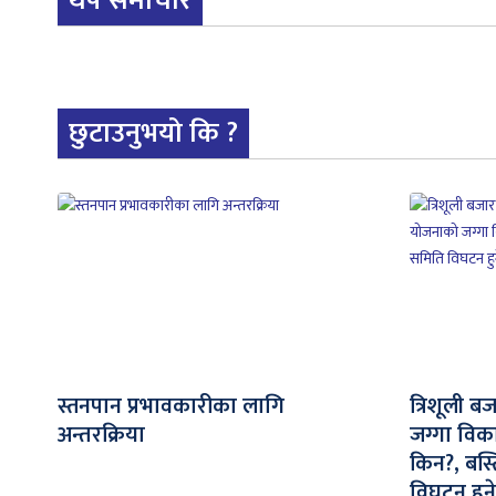
थप समाचार
छुटाउनुभयो कि ?
स्तनपान प्रभावकारीका लागि
त्रिशूली ब
अन्तरक्रिया
जग्गा विक
किन?, बस्
विघटन हुने