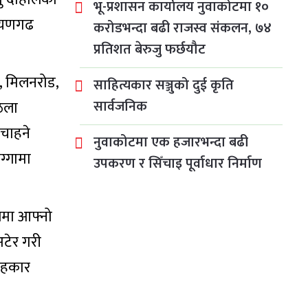
भू-प्रशासन कार्यालय नुवाकोटमा १०
रायणगढ
करोडभन्दा बढी राजस्व संकलन, ७४
प्रतिशत बेरुजु फर्छयौट
, मिलनरोड,
साहित्यकार सञ्जुको दुई कृति
सार्वजनिक
ठेला
 चाहने
नुवाकोटमा एक हजारभन्दा बढी
ग्गामा
उपकरण र सिँचाइ पूर्वाधार निर्माण
्रमा आफ्नो
अटेर गरी
लाहकार