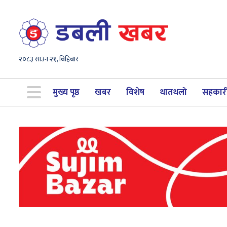
२०८३ साउन २१, बिहिबार
मुख्य पृष्ठ
खबर
विशेष
थातथलो
सहकार