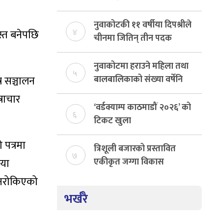
नुवाकोटकी ११ वर्षीया दिपश्रीले
स्त बनेपछि
४
चीनमा जितिन् तीन पदक
नुवाकोटमा हराउने महिला तथा
५
बालबालिकाको संख्या वर्षेनि
र सञ्चालन
बढ्दो, ३ वर्षमा ४२७ जनाको
्राचार
उद्धार
‘वर्डक्याम्प काठमाडौं २०२६’ को
६
टिकट खुला
 पत्रमा
त्रिशूली बजारको प्रस्तावित
७
एकीकृत जग्गा विकास
िया
योजनाको जग्गा विवादमा
ा नरोकिएको
किन?, बस्ति विकास दर्ता नभए
भर्खरै
समिति विघटन हुने