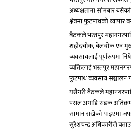
अध्यक्षतामा सोमबार बसेक
क्षेत्रमा फुटपाथको व्यापार ब
बैठकले भरतपुर महानगरपाल
शहीदचोक, बेलचोक एवं मुख्य 
व्यवसायलाई पूर्णरुपमा निषेध
व्यक्तिलाई भरतपुर महानगर
फुटपाथ व्यवसाय सञ्चालन गर
यसैगरी बैठकले महानगरपालिक
पसल अगाडि सडक अतिक्रमण गर
सामान राखेको पाइएमा जफत 
सुरेशचन्द्र अधिकारीले बता