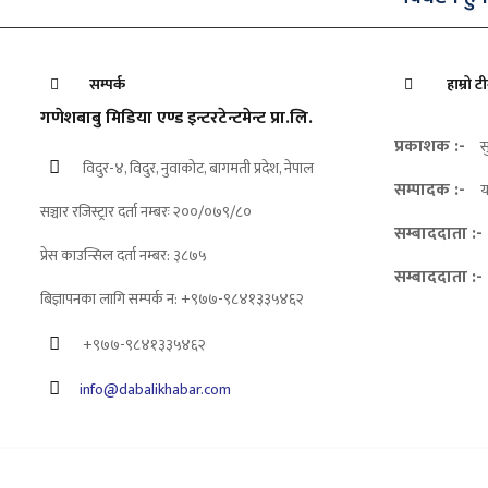
सम्पर्क
हाम्रो ट
गणेशबाबु मिडिया एण्ड इन्टरटेन्टमेन्ट प्रा.लि.
प्रकाशक :-
स
विदुर-४, विदुर, नुवाकोट, बागमती प्रदेश, नेपाल
सम्पादक :-
य
सञ्चार रजिस्ट्रार दर्ता नम्बरः २००/०७९/८०
सम्बाददाता :-
प्रेस काउन्सिल दर्ता नम्बर: ३८७५
सम्बाददाता :-
बिज्ञापनका लागि सम्पर्क न: +९७७-९८४१३३५४६२
+९७७-९८४१३३५४६२
info@dabalikhabar.com