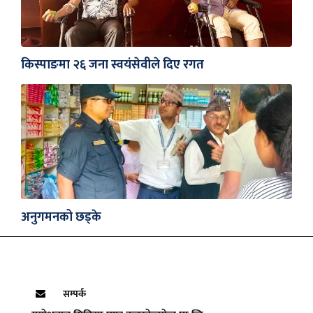
किस्पाङमा २६ जना स्वयंसेवीले दिए रगत
अनुगमनको छड्के
सम्पर्क