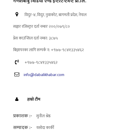
गणेशबाबु मिडिया एण्ड इन्टरटेन्टमेन्ट प्रा.लि.
विदुर-४, विदुर, नुवाकोट, बागमती प्रदेश, नेपाल
सञ्चार रजिस्ट्रार दर्ता नम्बरः २००/०७९/८०
प्रेस काउन्सिल दर्ता नम्बर: ३८७५
बिज्ञापनका लागि सम्पर्क न: +९७७-९८४१३३५४६२
+९७७-९८४१३३५४६२
info@dabalikhabar.com
हाम्रो टीम
प्रकाशक :-
सुनील श्रेष्ठ
सम्पादक :-
यसोदा कार्की