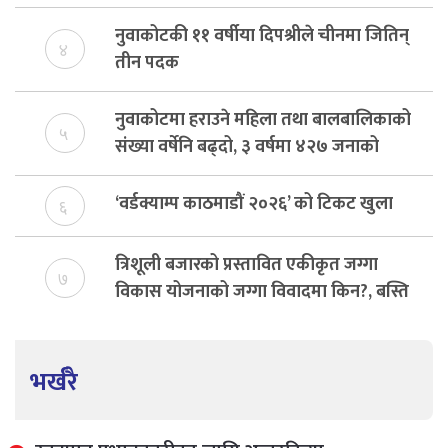
नुवाकोटकी ११ वर्षीया दिपश्रीले चीनमा जितिन्
४
तीन पदक
नुवाकोटमा हराउने महिला तथा बालबालिकाको
५
संख्या वर्षेनि बढ्दो, ३ वर्षमा ४२७ जनाको
उद्धार
‘वर्डक्याम्प काठमाडौं २०२६’ को टिकट खुला
६
त्रिशूली बजारको प्रस्तावित एकीकृत जग्गा
७
विकास योजनाको जग्गा विवादमा किन?, बस्ति
विकास दर्ता नभए समिति विघटन हुने
भर्खरै