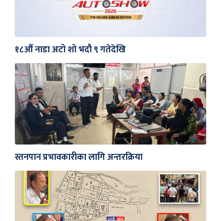
१८औँ नाडा अटो शो भदौ ९ गतेदेखि
स्तनपान प्रभावकारीका लागि अन्तरक्रिया