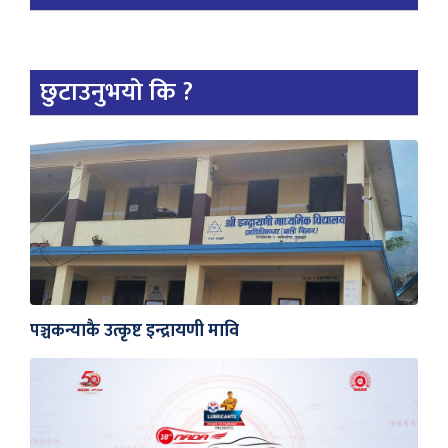
छुटाउनुभयो कि ?
पञ्चकन्याकै उत्कृष्ट इन्द्रायणी मावि