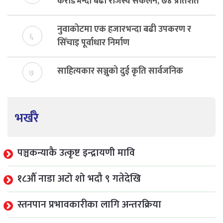
करोडभन्दा बढी राजस्व संकलन, ७४ प्रतिशत
बेरुजु फर्छयौट
नुवाकोटमा एक हजारभन्दा बढी उपकरण र
६
सिँचाइ पूर्वाधार निर्माण
साहित्यकार सञ्जुको दुई कृति सार्वजनिक
७
भर्खरै
पञ्चकन्याकै उत्कृष्ट इन्द्रायणी मावि
१८औँ नाडा अटो शो भदौ ९ गतेदेखि
स्तनपान प्रभावकारीका लागि अन्तरक्रिया