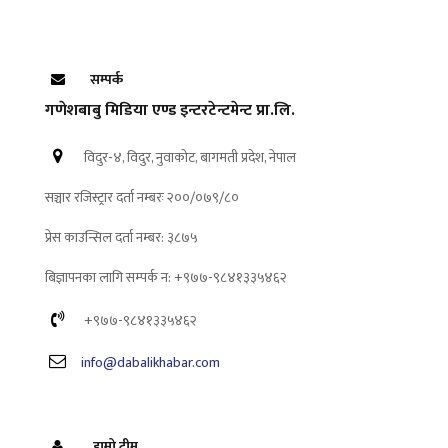
सम्पर्क
गणेशबाबु मिडिया एण्ड इन्टरटेन्टमेन्ट प्रा.लि.
विदुर-४, विदुर, नुवाकोट, बागमती प्रदेश, नेपाल
सञ्चार रजिस्ट्रार दर्ता नम्बरः २००/०७९/८०
प्रेस काउन्सिल दर्ता नम्बर: ३८७५
बिज्ञापनका लागि सम्पर्क न: +९७७-९८४१३३५४६२
+९७७-९८४१३३५४६२
info@dabalikhabar.com
हाम्रो टीम