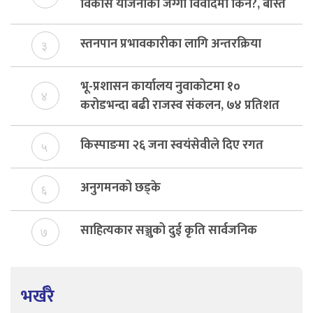
विकास योजनाको जग्गा विवादमा किन?, बस्ति
विकास दर्ता नभए समिति विघटन हुने
स्तनपान प्रभावकारीका लागि अन्तरक्रिया
३
भू-प्रशासन कार्यालय नुवाकोटमा १०
४
करोडभन्दा बढी राजस्व संकलन, ७४ प्रतिशत
बेरुजु फर्छयौट
किस्पाङमा २६ जना स्वयंसेवीले दिए रगत
५
अनुगमनको छड्के
६
साहित्यकार सञ्जुको दुई कृति सार्वजनिक
७
भर्खरै