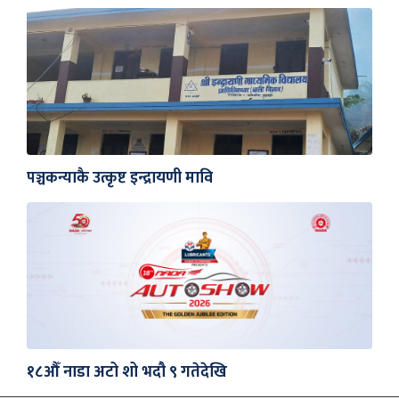
पञ्चकन्याकै उत्कृष्ट इन्द्रायणी मावि
१८औँ नाडा अटो शो भदौ ९ गतेदेखि