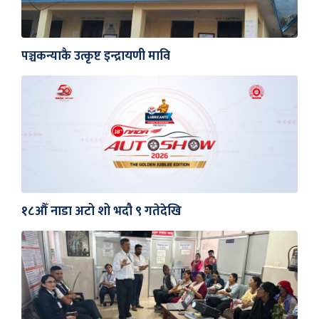
पञ्चकन्याकै उत्कृष्ट इन्द्रायणी मावि
१८औँ नाडा अटो शो भदौ ९ गतेदेखि