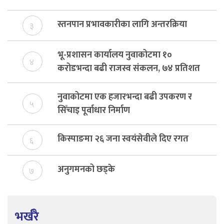
विकास दर्ता नभए समिति विघटन हुने
स्तनपान प्रभावकारीका लागि अन्तरक्रिया
३
भू-प्रशासन कार्यालय नुवाकोटमा १०
४
करोडभन्दा बढी राजस्व संकलन, ७४ प्रतिशत
बेरुजु फर्छयौट
नुवाकोटमा एक हजारभन्दा बढी उपकरण र
५
सिँचाइ पूर्वाधार निर्माण
किस्पाङमा २६ जना स्वयंसेवीले दिए रगत
६
अनुगमनको छड्के
७
भर्खरै