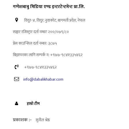
गणेशबाबु मिडिया एण्ड इन्टरटेन्टमेन्ट प्रा.लि.
विदुर-४, विदुर, नुवाकोट, बागमती प्रदेश, नेपाल
सञ्चार रजिस्ट्रार दर्ता नम्बरः २००/०७९/८०
प्रेस काउन्सिल दर्ता नम्बर: ३८७५
बिज्ञापनका लागि सम्पर्क न: +९७७-९८४१३३५४६२
+९७७-९८४१३३५४६२
info@dabalikhabar.com
हाम्रो टीम
प्रकाशक :-
सुनील श्रेष्ठ