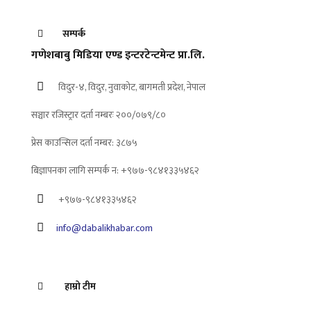
सम्पर्क
गणेशबाबु मिडिया एण्ड इन्टरटेन्टमेन्ट प्रा.लि.
विदुर-४, विदुर, नुवाकोट, बागमती प्रदेश, नेपाल
सञ्चार रजिस्ट्रार दर्ता नम्बरः २००/०७९/८०
प्रेस काउन्सिल दर्ता नम्बर: ३८७५
बिज्ञापनका लागि सम्पर्क न: +९७७-९८४१३३५४६२
+९७७-९८४१३३५४६२
info@dabalikhabar.com
हाम्रो टीम