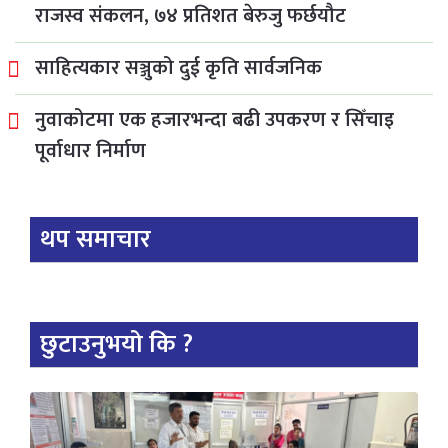
राजस्व संकलन, ७४ प्रतिशत बेरुजु फर्छयौट
साहित्यकार सञ्जुको दुई कृति सार्वजनिक
नुवाकोटमा एक हजारभन्दा बढी उपकरण र सिँचाइ
पूर्वाधार निर्माण
थप समाचार
छुटाउनुभयो कि ?