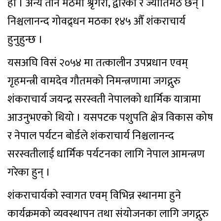
हो । अन्य तीन मठमा श्रृंगेरी, द्वारका र ज्योतिर्मठ छन् ।
निश्चलानन्द गोवद्र्धन मठका १४५ औँ शंकराचार्य
हुनुहुन्छ ।
यसअघि विसं २०५४ मा तत्कालीन उपप्रधान एवम्
गृहमन्त्री वामदेव गौतमको निमन्त्रणामा जगद्गुरु
शंकराचार्य जयन्द्र सरस्वती नेपालको धार्मिक यात्रामा
आउनुभएको थियो । यसपटक पशुपति क्षेत्र विकास कोष
र नेपाल पर्यटन बोर्डले शंकराचार्य निश्चलानन्द
सरस्वतीलाई धार्मिक पर्यटनका लागि नेपाल आमन्त्रण
गरेका हुन् ।
शंकराचार्यको स्वागत एवम् विभिन्न स्थानमा हुने
कार्यक्रमको व्यवस्थापन तथा संयोजनका लागि जगद्गुरु