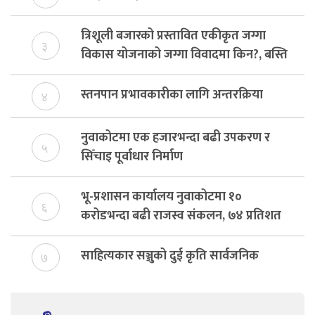
त्रिशूली बजारको प्रस्तावित एकीकृत जग्गा
३
विकास योजनाको जग्गा विवादमा किन?, बस्ति
विकास दर्ता नभए समिति विघटन हुने
स्तनपान प्रभावकारीका लागि अन्तरक्रिया
४
नुवाकोटमा एक हजारभन्दा बढी उपकरण र
५
सिँचाइ पूर्वाधार निर्माण
भू-प्रशासन कार्यालय नुवाकोटमा १०
६
करोडभन्दा बढी राजस्व संकलन, ७४ प्रतिशत
बेरुजु फर्छयौट
साहित्यकार सञ्जुको दुई कृति सार्वजनिक
७