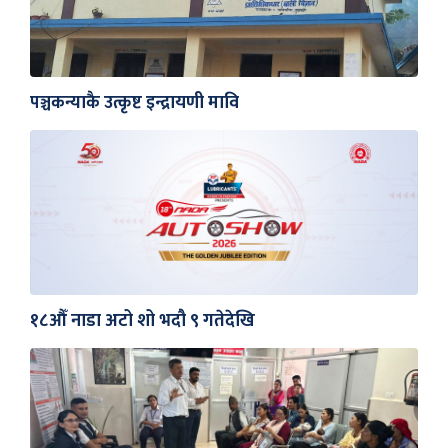
पञ्चकन्याकै उत्कृष्ट इन्द्रायणी मावि
१८औँ नाडा अटो शो भदौ ९ गतेदेखि