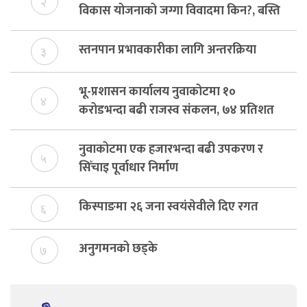
२
विकास योजनाको जग्गा विवादमा किन?, बस्ति
विकास दर्ता नभए समिति विघटन हुने
स्तनपान प्रभावकारीका लागि अन्तरक्रिया
३
भू-प्रशासन कार्यालय नुवाकोटमा १०
४
करोडभन्दा बढी राजस्व संकलन, ७४ प्रतिशत
बेरुजु फर्छयौट
नुवाकोटमा एक हजारभन्दा बढी उपकरण र
५
सिँचाइ पूर्वाधार निर्माण
किस्पाङमा २६ जना स्वयंसेवीले दिए रगत
६
अनुगमनको छड्के
७