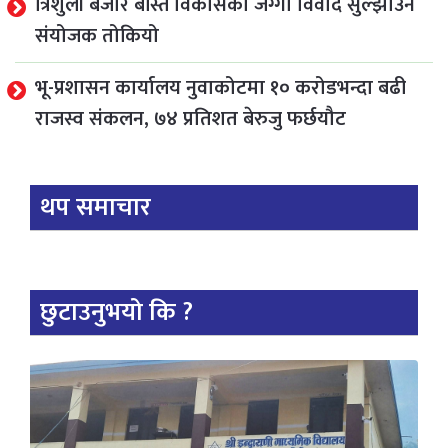
त्रिशुली बजार बस्ति विकासको जग्गा विवाद सुल्झाउन
संयोजक तोकियो
भू-प्रशासन कार्यालय नुवाकोटमा १० करोडभन्दा बढी
राजस्व संकलन, ७४ प्रतिशत बेरुजु फर्छयौट
थप समाचार
छुटाउनुभयो कि ?