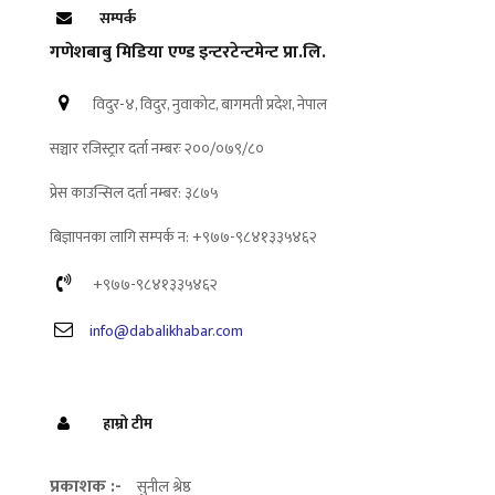
सम्पर्क
गणेशबाबु मिडिया एण्ड इन्टरटेन्टमेन्ट प्रा.लि.
विदुर-४, विदुर, नुवाकोट, बागमती प्रदेश, नेपाल
सञ्चार रजिस्ट्रार दर्ता नम्बरः २००/०७९/८०
प्रेस काउन्सिल दर्ता नम्बर: ३८७५
बिज्ञापनका लागि सम्पर्क न: +९७७-९८४१३३५४६२
+९७७-९८४१३३५४६२
info@dabalikhabar.com
हाम्रो टीम
प्रकाशक :-
सुनील श्रेष्ठ