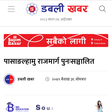
२०८३ साउन २४, आईतबार
पासाङल्हामु राजमार्ग पुनःसञ्चालित
डबली खबर
२०७५ बैशाख ३१, सोमबार