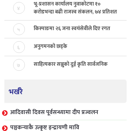
भू-प्रशासन कार्यालय नुवाकोटमा १०
४
करोडभन्दा बढी राजस्व संकलन, ७४ प्रतिशत
बेरुजु फर्छयौट
किस्पाङमा २६ जना स्वयंसेवीले दिए रगत
५
अनुगमनको छड्के
६
साहित्यकार सञ्जुको दुई कृति सार्वजनिक
७
भर्खरै
आदिवासी दिवस पूर्वसन्ध्यामा दीप प्रज्वलन
पञ्चकन्याकै उत्कृष्ट इन्द्रायणी मावि