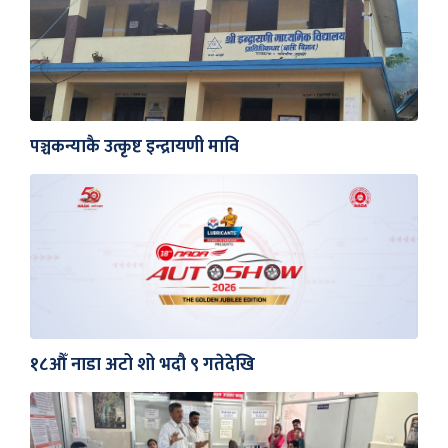
पञ्चकन्याकै उत्कृष्ट इन्द्रायणी मावि
१८औँ नाडा अटो शो भदौ ९ गतेदेखि