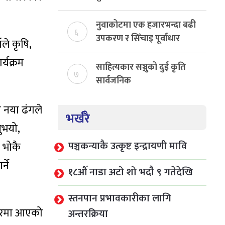
राजस्व संकलन, ७४ प्रतिशत
बेरुजु फर्छयौट
नुवाकोटमा एक हजारभन्दा बढी
६
उपकरण र सिँचाइ पूर्वाधार
ले कृषि,
निर्माण
्यक्रम
साहित्यकार सञ्जुको दुई कृति
७
सार्वजनिक
न नया ढंगले
भर्खरै
नुभयो,
पञ्चकन्याकै उत्कृष्ट इन्द्रायणी मावि
 भोकै
ने
१८औँ नाडा अटो शो भदौ ९ गतेदेखि
स्तनपान प्रभावकारीका लागि
कारमा आएको
अन्तरक्रिया