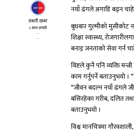
नयाँ ढंगले अगाडि बढ्न चा
डबली खबर
बुधबार गुल्मीको मुसीकोट न
८ साल अगाडी
शिक्षा स्वास्थ्य, रोजगारील
बनाइ जनताको सेवा गर्न च
विष्टले कुनै पनि व्यक्ति म
काम गर्नुपर्ने बताउनुभयो । “
“जीवन बदल्न नयाँ ढंगले ज
बसिरहेका गरीब, दलित तथा
बताउनुभयो ।
विश्व मानचित्रमा गौरवशाल