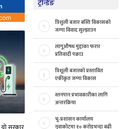
ट्रेन्डिङ
त्रिशुली बजार बस्ति विकासको
१
जग्गा विवाद सुल्झाउन
संयोजक तोकियो
लागूऔषध मुद्दाका फरार
२
प्रतिवादी पक्राउ
त्रिशूली बजारको प्रस्तावित
३
एकीकृत जग्गा विकास
योजनाको जग्गा विवादमा
किन?, बस्ति विकास दर्ता नभए
स्तनपान प्रभावकारीका लागि
४
समिति विघटन हुने
अन्तरक्रिया
भू-प्रशासन कार्यालय
५
्न यो सरकार
नुवाकोटमा १० करोडभन्दा बढी