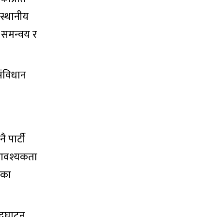
“स्थानीय
ो समन्वय र
संविधान
ै पार्टी
े आवश्यकता
हेका
उद्घाटन