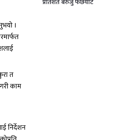
प्रतिशत बेरुजु फर्छयौट
नुभयो ।
कारमार्फत
देशलाई
कुरा त
 गरी काम
ाई निर्देशन
ोप्रति