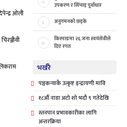
५
उपकरण र सिँचाइ पूर्वाधार
पेन्द्र ओली
निर्माण
अनुगमनको छड्के
६
किस्पाङमा २६ जना स्वयंसेवीले
चिरञ्जीवी
७
दिए रगत
ालिकराम
भर्खरै
पञ्चकन्याकै उत्कृष्ट इन्द्रायणी मावि
१८औँ नाडा अटो शो भदौ ९ गतेदेखि
स्तनपान प्रभावकारीका लागि
अन्तरक्रिया