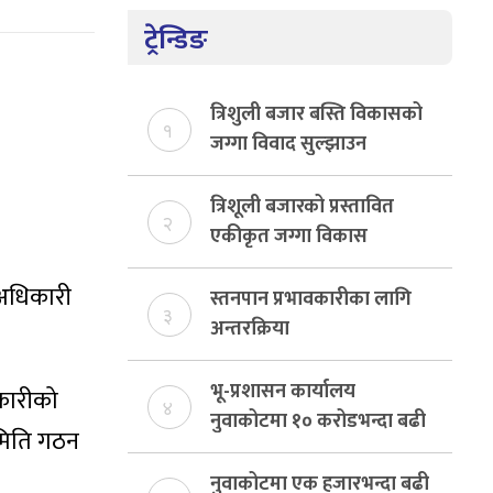
ट्रेन्डिङ
त्रिशुली बजार बस्ति विकासको
१
जग्गा विवाद सुल्झाउन
संयोजक तोकियो
त्रिशूली बजारको प्रस्तावित
२
एकीकृत जग्गा विकास
योजनाको जग्गा विवादमा
 अधिकारी
किन?, बस्ति विकास दर्ता नभए
स्तनपान प्रभावकारीका लागि
३
समिति विघटन हुने
अन्तरक्रिया
भू-प्रशासन कार्यालय
कारीको
४
नुवाकोटमा १० करोडभन्दा बढी
समिति गठन
राजस्व संकलन, ७४ प्रतिशत
बेरुजु फर्छयौट
नुवाकोटमा एक हजारभन्दा बढी