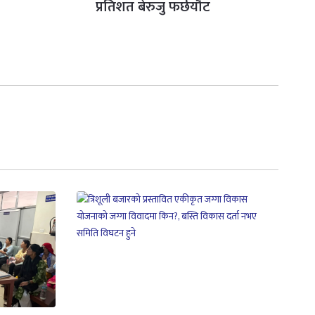
प्रतिशत बेरुजु फर्छयौट