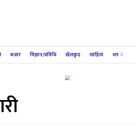
ी
बजार
विज्ञान/प्रविधि
खेलकुद
साहित्य
थप
ारी