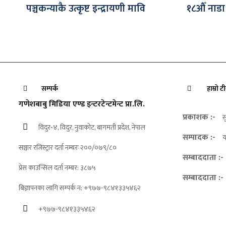
पञ्चकन्याकै उत्कृष्ट इन्द्रायणी मावि
१८औँ नाडा
सम्पर्क
हाम्रो ट
गणेशबाबु मिडिया एण्ड इन्टरटेन्टमेन्ट प्रा.लि.
प्रकाशक :-
स
विदुर-४, विदुर, नुवाकोट, बागमती प्रदेश, नेपाल
सम्पादक :-
य
सञ्चार रजिस्ट्रार दर्ता नम्बरः २००/०७९/८०
सम्बाददाता :-
प्रेस काउन्सिल दर्ता नम्बर: ३८७५
सम्बाददाता :-
बिज्ञापनका लागि सम्पर्क न: +९७७-९८४१३३५४६२
+९७७-९८४१३३५४६२