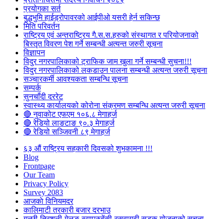
प्रयोगका सर्त
बुद्धभुमि हाईड्रोपावरको आईपीओ यसरी हेर्न सकिन्छ
मिति परिवर्तन
राष्ट्रिय एवं अन्तराष्ट्रिय गै.स.स.हरुको संस्थागत र परियोजनाको
बिस्तृत विवरण पेश गर्ने सम्बन्धी अत्यन्त जरुरी सूचना
विज्ञापन
विदुर नगरपालिकाको ट्राफिक जाम खुला गर्ने सम्बन्धी सुचना!!!
विदुर नगरपालिकाको लकडाउन पालना सम्बन्धी अत्यन्त जरुरी सूचना
सञ्चारकर्मी आवश्यकता सम्बन्धि सूचना
सम्पर्क
सुनचाँदी दररेट
स्वास्थ्य कार्यालयको कोरोना संक्रमण सम्बन्धि अत्यन्त जरुरी सूचना
🔴 नुवाकोट एफएम १०६.८ मेगाहर्ज
🔴 रेडियो लाङटाङ ९०.३ मेगाहर्ज
🔴 रेडियो सञ्जिवनी ८९ मेगाहर्ज
६३ औं राष्ट्रिय सहकारी दिवसको शुभकामना !!!
Blog
Frontpage
Our Team
Privacy Policy
Survey 2083
आजकाे विनियमदर
कालिमाटी तरकारी बजार दरभाउ
गल्छी-त्रिशुली-मेलुङ-स्याप्रुबेंसी-रसुवागढी सडक योजनाको सूचना