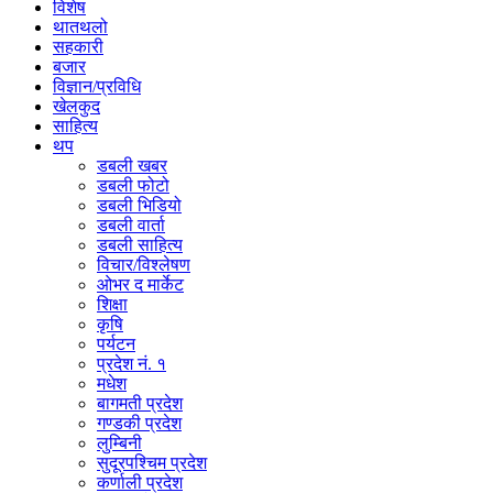
विशेष
थातथलो
सहकारी
बजार
विज्ञान/प्रविधि
खेलकुद
साहित्य
थप
डबली खबर
डबली फोटो
डबली भिडियो
डबली वार्ता
डबली साहित्य
विचार/विश्‍लेषण
ओभर द मार्केट
शिक्षा
कृषि
पर्यटन
प्रदेश नं. १
मधेश
बागमती प्रदेश
गण्डकी प्रदेश
लुम्बिनी
सुदूरपश्चिम प्रदेश
कर्णाली प्रदेश