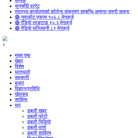
सम्पर्क
सुनचाँदी दररेट
स्वास्थ्य कार्यालयको कोरोना संक्रमण सम्बन्धि अत्यन्त जरुरी सूचना
🔴 नुवाकोट एफएम १०६.८ मेगाहर्ज
🔴 रेडियो लाङटाङ ९०.३ मेगाहर्ज
🔴 रेडियो सञ्जिवनी ८९ मेगाहर्ज
+
मुख्य पृष्ठ
खबर
विशेष
थातथलो
सहकारी
बजार
विज्ञान/प्रविधि
खेलकुद
साहित्य
थप
डबली खबर
डबली फोटो
डबली भिडियो
डबली वार्ता
डबली साहित्य