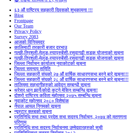
६३ औं राष्ट्रिय सहकारी दिवसको शुभकामना !!!
Blog
Frontpage
Our Team
Privacy Policy
Survey 2083
आजकाे विनियमदर
कालिमाटी तरकारी बजार दरभाउ
गल्छी-त्रिशुली-मेलुङ-स्याप्रुबेंसी-रसुवागढी सडक योजनाको सूचना
गल्छी-त्रिशुली-मेलुङ-स्याप्रुबेंसी-रसुवागढी सडक योजनाको सूचना
जिल्ला निर्वाचन कार्यालय नुवाकोटको सूचना
जिल्ला समन्वय समिति
जिल्ला सहकारी संघको २७ औं वार्षिक साधारणसभा बस्ने बारे सूचना!!!
जिल्ला सहकारी संघको २८ औं वार्षिक साधारणसभा बस्ने बारे सूचना!!!
तालिममा सहभागीहरुको आवेदन सम्बन्धी सूचना
थ्रेसर धान झार्ने/काेदाे कुट्ने मेसिन सम्बन्धि सूचना!
दोश्रो राष्ट्रिय कविता महोत्सव २०७५ सम्बन्धि सूचना
नुवाकोट महोत्सव २०८० विशेषांक
नेपाल आयल निगमको सूचना
न्यूस्टार क्लबको सूचना
प्रतिनिधि सभा तथा प्रदेश सभा सदस्य निर्वाचन, २०७४ को मतगणना
परिणाम
प्रतिनिधि सभा सदस्य निर्वाचनमा उम्मेदवारहरुको सुची
प्रतिनिधिसभा सदस्य निर्वाचन २०८२