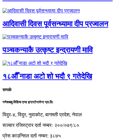
आदिवासी दिवस पूर्वसन्ध्यामा दीप प्रज्वलन
पञ्चकन्याकै उत्कृष्ट इन्द्रायणी मावि
१८औँ नाडा अटो शो भदौ ९ गतेदेखि
सम्पर्क
गणेशबाबु मिडिया एण्ड इन्टरटेन्टमेन्ट प्रा.लि.
विदुर-४, विदुर, नुवाकोट, बागमती प्रदेश, नेपाल
सञ्चार रजिस्ट्रार दर्ता नम्बरः २००/०७९/८०
प्रेस काउन्सिल दर्ता नम्बर: ३८७५