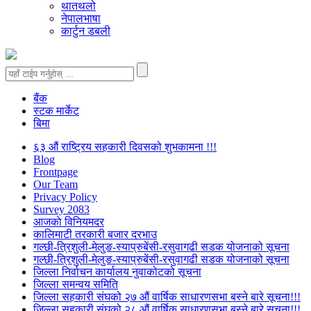
थातथलो
नेपालभाषा
कार्टुन डबली
बैंक
स्टक मार्केट
बिमा
६३ औं राष्ट्रिय सहकारी दिवसको शुभकामना !!!
Blog
Frontpage
Our Team
Privacy Policy
Survey 2083
आजकाे विनियमदर
कालिमाटी तरकारी बजार दरभाउ
गल्छी-त्रिशुली-मेलुङ-स्याप्रुबेंसी-रसुवागढी सडक योजनाको सूचना
गल्छी-त्रिशुली-मेलुङ-स्याप्रुबेंसी-रसुवागढी सडक योजनाको सूचना
जिल्ला निर्वाचन कार्यालय नुवाकोटको सूचना
जिल्ला समन्वय समिति
जिल्ला सहकारी संघको २७ औं वार्षिक साधारणसभा बस्ने बारे सूचना!!!
जिल्ला सहकारी संघको २८ औं वार्षिक साधारणसभा बस्ने बारे सूचना!!!