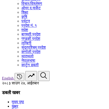
विचार/विश्‍लेषण
ओभर द मार्केट
शिक्षा
कृषि
पर्यटन
प्रदेश नं. १
मधेश
बागमती प्रदेश
गण्डकी प्रदेश
लुम्बिनी
सुदूरपश्चिम प्रदेश
कर्णाली प्रदेश
थातथलो
नेपालभाषा
कार्टुन डबली
English
२०८३ साउन २४, आईतबार
डबली खबर
मुख्य पृष्ठ
खबर