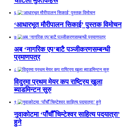
चोटिला मुक्तकहरू
६
‘आधारभूत मौरीपालन सिकाई’ पुस्तक विमोचन
७
अब ‘नागरिक एप’बाटै पञ्जीकरणसम्बन्धी
प्रमाणपत्र
८
विदुरमा प्रथम मेयर कप राष्ट्रिय खुला
ब्याडमिन्टन सुरु
९
नुवाकोटमा ‘पाँचौँ चिम्टेश्वर साहित्य पदयात्रा’
हुने