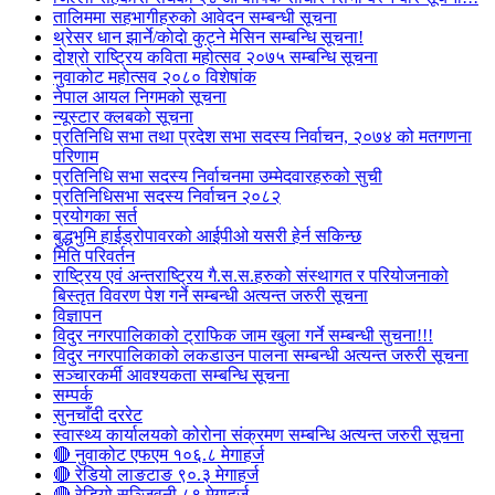
तालिममा सहभागीहरुको आवेदन सम्बन्धी सूचना
थ्रेसर धान झार्ने/काेदाे कुट्ने मेसिन सम्बन्धि सूचना!
दोश्रो राष्ट्रिय कविता महोत्सव २०७५ सम्बन्धि सूचना
नुवाकोट महोत्सव २०८० विशेषांक
नेपाल आयल निगमको सूचना
न्यूस्टार क्लबको सूचना
प्रतिनिधि सभा तथा प्रदेश सभा सदस्य निर्वाचन, २०७४ को मतगणना
परिणाम
प्रतिनिधि सभा सदस्य निर्वाचनमा उम्मेदवारहरुको सुची
प्रतिनिधिसभा सदस्य निर्वाचन २०८२
प्रयोगका सर्त
बुद्धभुमि हाईड्रोपावरको आईपीओ यसरी हेर्न सकिन्छ
मिति परिवर्तन
राष्ट्रिय एवं अन्तराष्ट्रिय गै.स.स.हरुको संस्थागत र परियोजनाको
बिस्तृत विवरण पेश गर्ने सम्बन्धी अत्यन्त जरुरी सूचना
विज्ञापन
विदुर नगरपालिकाको ट्राफिक जाम खुला गर्ने सम्बन्धी सुचना!!!
विदुर नगरपालिकाको लकडाउन पालना सम्बन्धी अत्यन्त जरुरी सूचना
सञ्चारकर्मी आवश्यकता सम्बन्धि सूचना
सम्पर्क
सुनचाँदी दररेट
स्वास्थ्य कार्यालयको कोरोना संक्रमण सम्बन्धि अत्यन्त जरुरी सूचना
🔴 नुवाकोट एफएम १०६.८ मेगाहर्ज
🔴 रेडियो लाङटाङ ९०.३ मेगाहर्ज
🔴 रेडियो सञ्जिवनी ८९ मेगाहर्ज