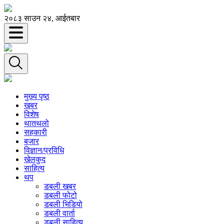
२०८३ साउन २४, आईतबार
मुख्य पृष्ठ
खबर
विशेष
थातथलो
सहकारी
बजार
विज्ञान/प्रविधि
खेलकुद
साहित्य
थप
डबली खबर
डबली फोटो
डबली भिडियो
डबली वार्ता
डबली साहित्य