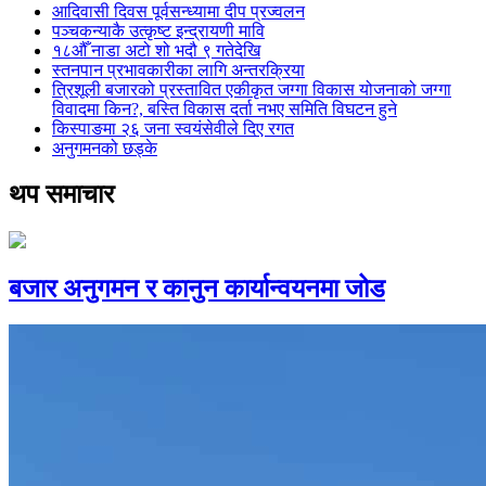
आदिवासी दिवस पूर्वसन्ध्यामा दीप प्रज्वलन
पञ्चकन्याकै उत्कृष्ट इन्द्रायणी मावि
१८औँ नाडा अटो शो भदौ ९ गतेदेखि
स्तनपान प्रभावकारीका लागि अन्तरक्रिया
त्रिशूली बजारको प्रस्तावित एकीकृत जग्गा विकास योजनाको जग्गा
विवादमा किन?, बस्ति विकास दर्ता नभए समिति विघटन हुने
किस्पाङमा २६ जना स्वयंसेवीले दिए रगत
अनुगमनको छड्के
थप समाचार
बजार अनुगमन र कानुन कार्यान्वयनमा जोड