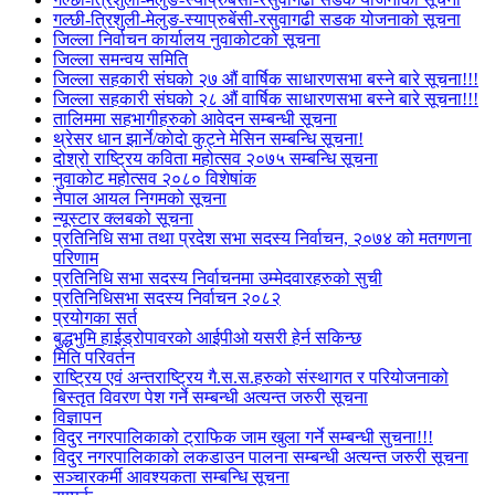
गल्छी-त्रिशुली-मेलुङ-स्याप्रुबेंसी-रसुवागढी सडक योजनाको सूचना
जिल्ला निर्वाचन कार्यालय नुवाकोटको सूचना
जिल्ला समन्वय समिति
जिल्ला सहकारी संघको २७ औं वार्षिक साधारणसभा बस्ने बारे सूचना!!!
जिल्ला सहकारी संघको २८ औं वार्षिक साधारणसभा बस्ने बारे सूचना!!!
तालिममा सहभागीहरुको आवेदन सम्बन्धी सूचना
थ्रेसर धान झार्ने/काेदाे कुट्ने मेसिन सम्बन्धि सूचना!
दोश्रो राष्ट्रिय कविता महोत्सव २०७५ सम्बन्धि सूचना
नुवाकोट महोत्सव २०८० विशेषांक
नेपाल आयल निगमको सूचना
न्यूस्टार क्लबको सूचना
प्रतिनिधि सभा तथा प्रदेश सभा सदस्य निर्वाचन, २०७४ को मतगणना
परिणाम
प्रतिनिधि सभा सदस्य निर्वाचनमा उम्मेदवारहरुको सुची
प्रतिनिधिसभा सदस्य निर्वाचन २०८२
प्रयोगका सर्त
बुद्धभुमि हाईड्रोपावरको आईपीओ यसरी हेर्न सकिन्छ
मिति परिवर्तन
राष्ट्रिय एवं अन्तराष्ट्रिय गै.स.स.हरुको संस्थागत र परियोजनाको
बिस्तृत विवरण पेश गर्ने सम्बन्धी अत्यन्त जरुरी सूचना
विज्ञापन
विदुर नगरपालिकाको ट्राफिक जाम खुला गर्ने सम्बन्धी सुचना!!!
विदुर नगरपालिकाको लकडाउन पालना सम्बन्धी अत्यन्त जरुरी सूचना
सञ्चारकर्मी आवश्यकता सम्बन्धि सूचना