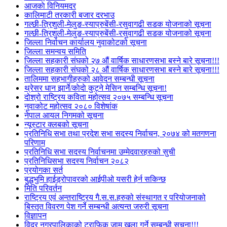
आजकाे विनियमदर
कालिमाटी तरकारी बजार दरभाउ
गल्छी-त्रिशुली-मेलुङ-स्याप्रुबेंसी-रसुवागढी सडक योजनाको सूचना
गल्छी-त्रिशुली-मेलुङ-स्याप्रुबेंसी-रसुवागढी सडक योजनाको सूचना
जिल्ला निर्वाचन कार्यालय नुवाकोटको सूचना
जिल्ला समन्वय समिति
जिल्ला सहकारी संघको २७ औं वार्षिक साधारणसभा बस्ने बारे सूचना!!!
जिल्ला सहकारी संघको २८ औं वार्षिक साधारणसभा बस्ने बारे सूचना!!!
तालिममा सहभागीहरुको आवेदन सम्बन्धी सूचना
थ्रेसर धान झार्ने/काेदाे कुट्ने मेसिन सम्बन्धि सूचना!
दोश्रो राष्ट्रिय कविता महोत्सव २०७५ सम्बन्धि सूचना
नुवाकोट महोत्सव २०८० विशेषांक
नेपाल आयल निगमको सूचना
न्यूस्टार क्लबको सूचना
प्रतिनिधि सभा तथा प्रदेश सभा सदस्य निर्वाचन, २०७४ को मतगणना
परिणाम
प्रतिनिधि सभा सदस्य निर्वाचनमा उम्मेदवारहरुको सुची
प्रतिनिधिसभा सदस्य निर्वाचन २०८२
प्रयोगका सर्त
बुद्धभुमि हाईड्रोपावरको आईपीओ यसरी हेर्न सकिन्छ
मिति परिवर्तन
राष्ट्रिय एवं अन्तराष्ट्रिय गै.स.स.हरुको संस्थागत र परियोजनाको
बिस्तृत विवरण पेश गर्ने सम्बन्धी अत्यन्त जरुरी सूचना
विज्ञापन
विदुर नगरपालिकाको ट्राफिक जाम खुला गर्ने सम्बन्धी सुचना!!!