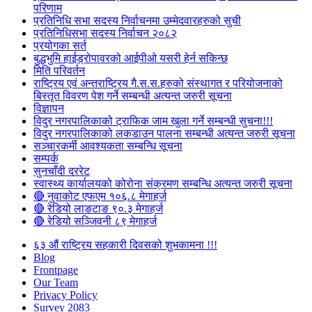
परिणाम
प्रतिनिधि सभा सदस्य निर्वाचनमा उम्मेदवारहरुको सुची
प्रतिनिधिसभा सदस्य निर्वाचन २०८२
प्रयोगका सर्त
बुद्धभुमि हाईड्रोपावरको आईपीओ यसरी हेर्न सकिन्छ
मिति परिवर्तन
राष्ट्रिय एवं अन्तराष्ट्रिय गै.स.स.हरुको संस्थागत र परियोजनाको
बिस्तृत विवरण पेश गर्ने सम्बन्धी अत्यन्त जरुरी सूचना
विज्ञापन
विदुर नगरपालिकाको ट्राफिक जाम खुला गर्ने सम्बन्धी सुचना!!!
विदुर नगरपालिकाको लकडाउन पालना सम्बन्धी अत्यन्त जरुरी सूचना
सञ्चारकर्मी आवश्यकता सम्बन्धि सूचना
सम्पर्क
सुनचाँदी दररेट
स्वास्थ्य कार्यालयको कोरोना संक्रमण सम्बन्धि अत्यन्त जरुरी सूचना
🔴 नुवाकोट एफएम १०६.८ मेगाहर्ज
🔴 रेडियो लाङटाङ ९०.३ मेगाहर्ज
🔴 रेडियो सञ्जिवनी ८९ मेगाहर्ज
६३ औं राष्ट्रिय सहकारी दिवसको शुभकामना !!!
Blog
Frontpage
Our Team
Privacy Policy
Survey 2083