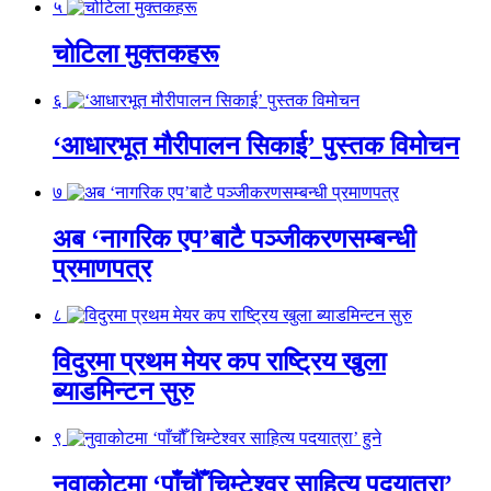
५
चोटिला मुक्तकहरू
६
‘आधारभूत मौरीपालन सिकाई’ पुस्तक विमोचन
७
अब ‘नागरिक एप’बाटै पञ्जीकरणसम्बन्धी
प्रमाणपत्र
८
विदुरमा प्रथम मेयर कप राष्ट्रिय खुला
ब्याडमिन्टन सुरु
९
नुवाकोटमा ‘पाँचौँ चिम्टेश्वर साहित्य पदयात्रा’