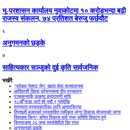
भू-प्रशासन कार्यालय नुवाकोटमा १० करोडभन्दा बढी
राजस्व संकलन, ७४ प्रतिशत बेरुजु फर्छयौट
६
अनुगमनको छड्के
७
साहित्यकार सञ्जुको दुई कृति सार्वजनिक
भर्खरै
‘ग्लोबल नेक्स्ट जेन’ खाता सेवा सञ्चालनमा
आदिवासी दिवस पूर्वसन्ध्यामा दीप प्रज्वलन
पञ्चकन्याकै उत्कृष्ट इन्द्रायणी मावि
१८औँ नाडा अटो शो भदौ ९ गतेदेखि
स्तनपान प्रभावकारीका लागि अन्तरक्रिया
त्रिशूली बजारको प्रस्तावित एकीकृत जग्गा विकास योजनाको जग्गा
विवादमा किन?, बस्ति विकास दर्ता नभए समिति विघटन हुने
किस्पाङमा २६ जना स्वयंसेवीले दिए रगत
अनुगमनको छड्के