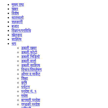
मुख्य पृष्ठ
खबर
विशेष
थातथलो
सहकारी
बजार
विज्ञान/प्रविधि
खेलकुद
साहित्य
थप
डबली खबर
डबली फोटो
डबली भिडियो
डबली वार्ता
डबली साहित्य
विचार/विश्‍लेषण
ओभर द मार्केट
शिक्षा
कृषि
पर्यटन
प्रदेश नं. १
मधेश
बागमती प्रदेश
गण्डकी प्रदेश