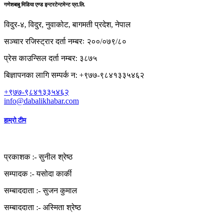
गणेशबाबु मिडिया एण्ड इन्टरटेन्टमेन्ट प्रा.लि.
विदुर-४, विदुर, नुवाकोट, बागमती प्रदेश, नेपाल
सञ्चार रजिस्ट्रार दर्ता नम्बरः २००/०७९/८०
प्रेस काउन्सिल दर्ता नम्बर: ३८७५
बिज्ञापनका लागि सम्पर्क न: +९७७-९८४१३३५४६२
+९७७-९८४१३३५४६२
info@dabalikhabar.com
हाम्रो टीम
प्रकाशक :-
सुनील श्रेष्ठ
सम्पादक :-
यसोदा कार्की
सम्बाददाता :-
सुजन कुमाल
सम्बाददाता :-
अस्मिता श्रेष्ठ