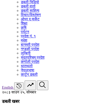
डबली भिडियो
डबली वार्ता
डबली साहित्य
विचार/विश्‍लेषण
ओभर द मार्केट
शिक्षा
कृषि
पर्यटन
प्रदेश नं. १
मधेश
बागमती प्रदेश
गण्डकी प्रदेश
लुम्बिनी
सुदूरपश्चिम प्रदेश
कर्णाली प्रदेश
थातथलो
नेपालभाषा
कार्टुन डबली
English
२०८३ साउन २५, सोमबार
डबली खबर