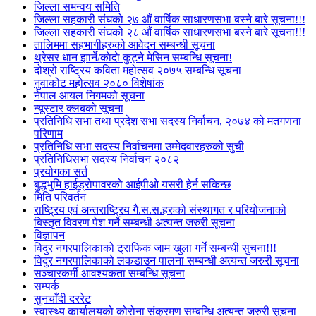
जिल्ला समन्वय समिति
जिल्ला सहकारी संघको २७ औं वार्षिक साधारणसभा बस्ने बारे सूचना!!!
जिल्ला सहकारी संघको २८ औं वार्षिक साधारणसभा बस्ने बारे सूचना!!!
तालिममा सहभागीहरुको आवेदन सम्बन्धी सूचना
थ्रेसर धान झार्ने/काेदाे कुट्ने मेसिन सम्बन्धि सूचना!
दोश्रो राष्ट्रिय कविता महोत्सव २०७५ सम्बन्धि सूचना
नुवाकोट महोत्सव २०८० विशेषांक
नेपाल आयल निगमको सूचना
न्यूस्टार क्लबको सूचना
प्रतिनिधि सभा तथा प्रदेश सभा सदस्य निर्वाचन, २०७४ को मतगणना
परिणाम
प्रतिनिधि सभा सदस्य निर्वाचनमा उम्मेदवारहरुको सुची
प्रतिनिधिसभा सदस्य निर्वाचन २०८२
प्रयोगका सर्त
बुद्धभुमि हाईड्रोपावरको आईपीओ यसरी हेर्न सकिन्छ
मिति परिवर्तन
राष्ट्रिय एवं अन्तराष्ट्रिय गै.स.स.हरुको संस्थागत र परियोजनाको
बिस्तृत विवरण पेश गर्ने सम्बन्धी अत्यन्त जरुरी सूचना
विज्ञापन
विदुर नगरपालिकाको ट्राफिक जाम खुला गर्ने सम्बन्धी सुचना!!!
विदुर नगरपालिकाको लकडाउन पालना सम्बन्धी अत्यन्त जरुरी सूचना
सञ्चारकर्मी आवश्यकता सम्बन्धि सूचना
सम्पर्क
सुनचाँदी दररेट
स्वास्थ्य कार्यालयको कोरोना संक्रमण सम्बन्धि अत्यन्त जरुरी सूचना