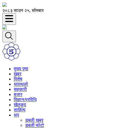
२०८३ साउन २५, सोमबार
मुख्य पृष्ठ
खबर
विशेष
थातथलो
सहकारी
बजार
विज्ञान/प्रविधि
खेलकुद
साहित्य
थप
डबली खबर
डबली फोटो