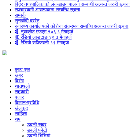
विदुर नगरपालिकाको लकडाउन पालना सम्बन्धी अत्यन्त जरुरी सूचना
सञ्चारकर्मी आवश्यकता सम्बन्धि सूचना
सम्पर्क
सुनचाँदी दररेट
स्वास्थ्य कार्यालयको कोरोना संक्रमण सम्बन्धि अत्यन्त जरुरी सूचना
🔴 नुवाकोट एफएम १०६.८ मेगाहर्ज
🔴 रेडियो लाङटाङ ९०.३ मेगाहर्ज
🔴 रेडियो सञ्जिवनी ८९ मेगाहर्ज
+
मुख्य पृष्ठ
खबर
विशेष
थातथलो
सहकारी
बजार
विज्ञान/प्रविधि
खेलकुद
साहित्य
थप
डबली खबर
डबली फोटो
डबली भिडियो