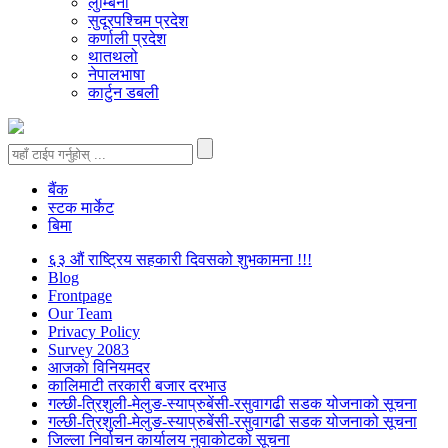
लुम्बिनी
सुदूरपश्चिम प्रदेश
कर्णाली प्रदेश
थातथलो
नेपालभाषा
कार्टुन डबली
बैंक
स्टक मार्केट
बिमा
६३ औं राष्ट्रिय सहकारी दिवसको शुभकामना !!!
Blog
Frontpage
Our Team
Privacy Policy
Survey 2083
आजकाे विनियमदर
कालिमाटी तरकारी बजार दरभाउ
गल्छी-त्रिशुली-मेलुङ-स्याप्रुबेंसी-रसुवागढी सडक योजनाको सूचना
गल्छी-त्रिशुली-मेलुङ-स्याप्रुबेंसी-रसुवागढी सडक योजनाको सूचना
जिल्ला निर्वाचन कार्यालय नुवाकोटको सूचना