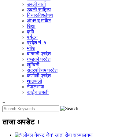
डबली वार्ता
डबली साहित्य
विचार/विश्‍लेषण
ओभर द मार्केट
शिक्षा
कृषि
पर्यटन
प्रदेश नं. १
मधेश
बागमती प्रदेश
गण्डकी प्रदेश
लुम्बिनी
सुदूरपश्चिम प्रदेश
कर्णाली प्रदेश
थातथलो
नेपालभाषा
कार्टुन डबली
+
ताजा अपडेट
+