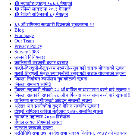
🔴 नुवाकोट एफएम १०६.८ मेगाहर्ज
🔴 रेडियो लाङटाङ ९०.३ मेगाहर्ज
🔴 रेडियो सञ्जिवनी ८९ मेगाहर्ज
६३ औं राष्ट्रिय सहकारी दिवसको शुभकामना !!!
Blog
Frontpage
Our Team
Privacy Policy
Survey 2083
आजकाे विनियमदर
कालिमाटी तरकारी बजार दरभाउ
गल्छी-त्रिशुली-मेलुङ-स्याप्रुबेंसी-रसुवागढी सडक योजनाको सूचना
गल्छी-त्रिशुली-मेलुङ-स्याप्रुबेंसी-रसुवागढी सडक योजनाको सूचना
जिल्ला निर्वाचन कार्यालय नुवाकोटको सूचना
जिल्ला समन्वय समिति
जिल्ला सहकारी संघको २७ औं वार्षिक साधारणसभा बस्ने बारे सूचना!!!
जिल्ला सहकारी संघको २८ औं वार्षिक साधारणसभा बस्ने बारे सूचना!!!
तालिममा सहभागीहरुको आवेदन सम्बन्धी सूचना
थ्रेसर धान झार्ने/काेदाे कुट्ने मेसिन सम्बन्धि सूचना!
दोश्रो राष्ट्रिय कविता महोत्सव २०७५ सम्बन्धि सूचना
नुवाकोट महोत्सव २०८० विशेषांक
नेपाल आयल निगमको सूचना
न्यूस्टार क्लबको सूचना
प्रतिनिधि सभा तथा प्रदेश सभा सदस्य निर्वाचन, २०७४ को मतगणना