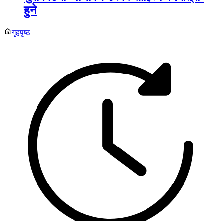
हुने
गृहपृष्ठ