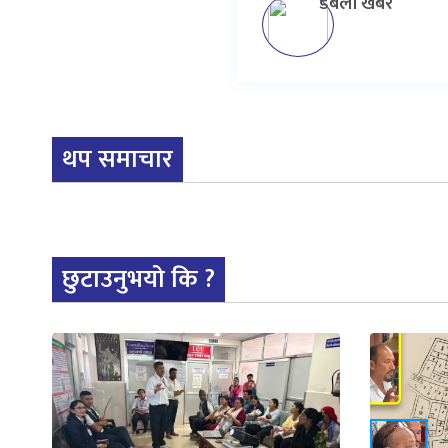
डबली खबर
थप समाचार
छुटाउनुभयो कि ?