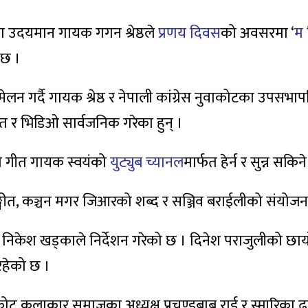
का उदयमान गायक गगन श्रेष्ठले
प्रणय दिवस
को अवसरमा ‘
म 
 छ ।
्मेलन गर्दै गायक श्रेष्ठ र नेपाली कांग्रेस नुवाकोटका उपसभाप
ीत र भिडिओ सार्वजनिक गरेका हुन् ।
रहेको गीत गायक स्वयंको
युट्युब च्यानल
मार्फत हेर्न र सुन्न सकिन
गीत, कञ्चन मगर जिआरको शब्द र सञ्जिव बराईलीको संयोजन
िकेश खड्काले निर्देशन गरेको छ । दिनेश पराजुलीको छाय
हेको छ ।
ट कलाकार समाजका अध्यक्ष प्रचण्डबाबु राई र स्मारिका 