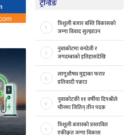
ट्रेन्डिङ
त्रिशुली बजार बस्ति विकासको
१
जग्गा विवाद सुल्झाउन
संयोजक तोकियो
नुवाकोटमा वनदेवी र
२
जगदम्बाको इतिहासदेखि
शिवालय सिनेप्लेक्ससम्मको
यात्रा
लागूऔषध मुद्दाका फरार
३
प्रतिवादी पक्राउ
नुवाकोटकी ११ वर्षीया दिपश्रीले
४
चीनमा जितिन् तीन पदक
त्रिशूली बजारको प्रस्तावित
५
एकीकृत जग्गा विकास