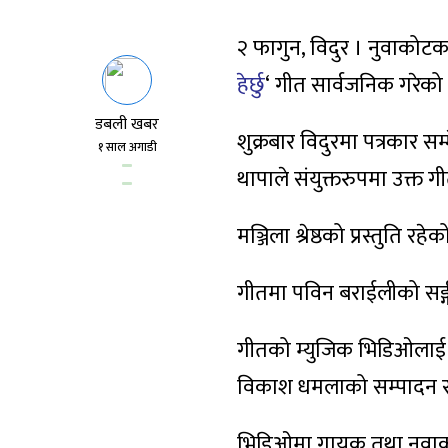
२ फागुन, विदुर । नुवाकोट
हेर्छु
‘ गीत सार्वजनिक गरेको
डबली खबर
शुक्रबार विदुरमा पत्रकार सम
१ साल अगाडी
थापाले संयुक्तरुपमा उक्त ग
मञ्जिला श्रेष्ठको प्रस्तुति 
गीतमा पविन बराईलीको सङ्
गीतको म्युजिक भिडिओलाई न
विकाश धमलाको सम्पादन र
भिडिओमा गायक तथा नुवाको