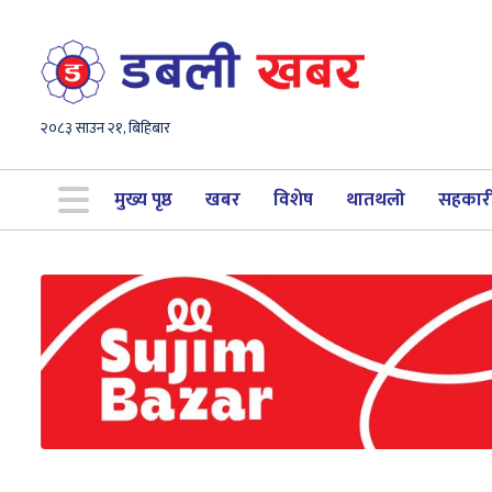
२०८३ साउन २१, बिहिबार
मुख्य पृष्ठ
खबर
विशेष
थातथलो
सहकार