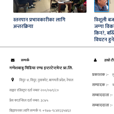
स्तनपान प्रभावकारीका लागि
त्रिशूली ब
अन्तरक्रिया
जग्गा विक
किन?, बस्
विघटन हुने
सम्पर्क
हाम्रो ट
गणेशबाबु मिडिया एण्ड इन्टरटेन्टमेन्ट प्रा.लि.
प्रकाशक :-
स
विदुर-४, विदुर, नुवाकोट, बागमती प्रदेश, नेपाल
सम्पादक :-
य
सञ्चार रजिस्ट्रार दर्ता नम्बरः २००/०७९/८०
सम्बाददाता :-
प्रेस काउन्सिल दर्ता नम्बर: ३८७५
सम्बाददाता :-
बिज्ञापनका लागि सम्पर्क न: +९७७-९८४१३३५४६२