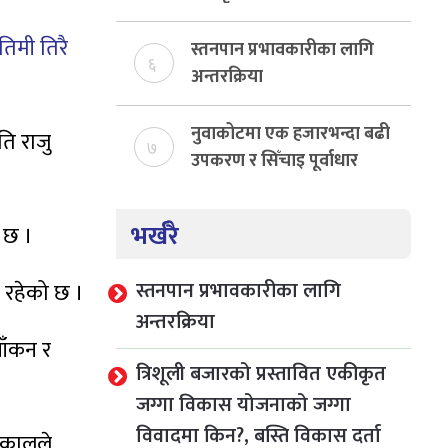
योजनाको जग्गा विवादमा
तिमी तिरै
किन?, बस्ति विकास दर्ता नभए
स्तनपान प्रभावकारीका लागि
६
समिति विघटन हुने
अन्तरक्रिया
नुवाकोटमा एक हजारभन्दा बढी
ति राजु
७
उपकरण र सिँचाइ पूर्वाधार
निर्माण
भर्खरै
े छ ।
स्तनपान प्रभावकारीका लागि
 रहेको छ ।
अन्तरक्रिया
ाँकन र
त्रिशूली बजारको प्रस्तावित एकीकृत
जग्गा विकास योजनाको जग्गा
विवादमा किन?, बस्ति विकास दर्ता
ढकालले