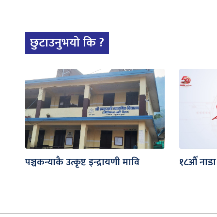
छुटाउनुभयो कि ?
पञ्चकन्याकै उत्कृष्ट इन्द्रायणी मावि
१८औँ नाडा