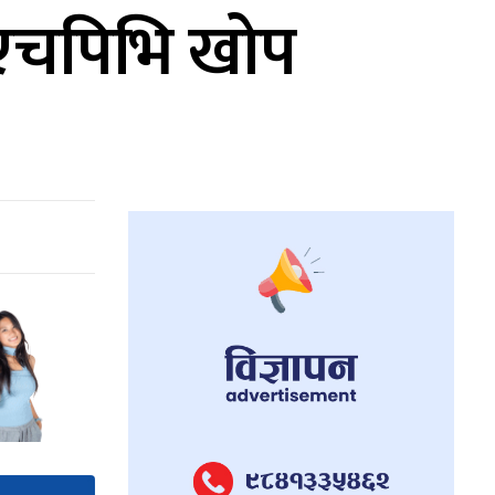
 एचपिभि खोप