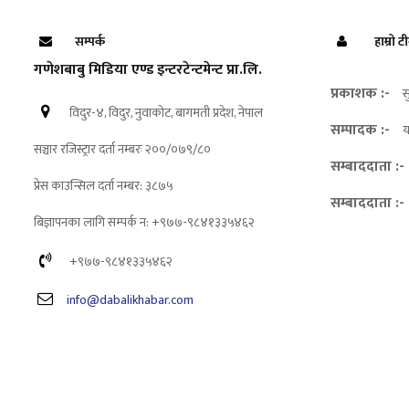
सम्पर्क
हाम्रो ट
गणेशबाबु मिडिया एण्ड इन्टरटेन्टमेन्ट प्रा.लि.
प्रकाशक :-
स
विदुर-४, विदुर, नुवाकोट, बागमती प्रदेश, नेपाल
सम्पादक :-
य
सञ्चार रजिस्ट्रार दर्ता नम्बरः २००/०७९/८०
सम्बाददाता :-
प्रेस काउन्सिल दर्ता नम्बर: ३८७५
सम्बाददाता :-
बिज्ञापनका लागि सम्पर्क न: +९७७-९८४१३३५४६२
+९७७-९८४१३३५४६२
info@dabalikhabar.com