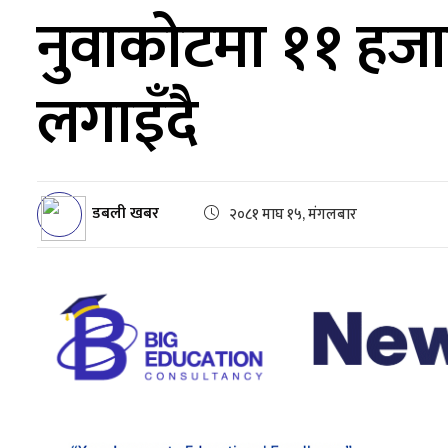
नुवाकोटमा ११ हज
लगाइँदै
डबली खबर
२०८१ माघ १५, मंगलबार