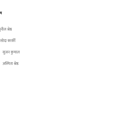
ीम
ुनील श्रेष्ठ
सोदा कार्की
सुजन कुमाल
अस्मिता श्रेष्ठ
© 2026
Dabali Khabar
. All Rights Reserved.