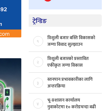
ट्रेन्डिङ
त्रिशुली बजार बस्ति विकासको
१
जग्गा विवाद सुल्झाउन
संयोजक तोकियो
त्रिशूली बजारको प्रस्तावित
२
एकीकृत जग्गा विकास
योजनाको जग्गा विवादमा
किन?, बस्ति विकास दर्ता नभए
स्तनपान प्रभावकारीका लागि
३
समिति विघटन हुने
अन्तरक्रिया
भू-प्रशासन कार्यालय
४
नुवाकोटमा १० करोडभन्दा बढी