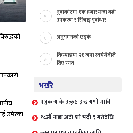
राजस्व संकलन, ७४ प्रतिशत
बेरुजु फर्छयौट
नुवाकोटमा एक हजारभन्दा बढी
५
उपकरण र सिँचाइ पूर्वाधार
निर्माण
विरुद्धको
अनुगमनको छड्के
६
किस्पाङमा २६ जना स्वयंसेवीले
७
दिए रगत
 जानकारी
भर्खरै
पञ्चकन्याकै उत्कृष्ट इन्द्रायणी मावि
थानीय
ाई उमेरका
१८औँ नाडा अटो शो भदौ ९ गतेदेखि
स्तनपान प्रभावकारीका लागि