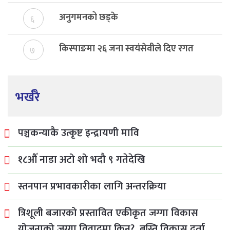
अनुगमनको छड्के
६
किस्पाङमा २६ जना स्वयंसेवीले दिए रगत
७
भर्खरै
पञ्चकन्याकै उत्कृष्ट इन्द्रायणी मावि
१८औँ नाडा अटो शो भदौ ९ गतेदेखि
स्तनपान प्रभावकारीका लागि अन्तरक्रिया
त्रिशूली बजारको प्रस्तावित एकीकृत जग्गा विकास
योजनाको जग्गा विवादमा किन?, बस्ति विकास दर्ता