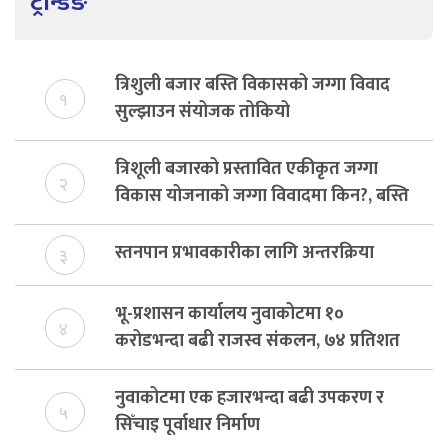
ट्रेन्डिङ
त्रिशुली बजार बस्ति विकासको जग्गा विवाद
१
सुल्झाउन संयोजक तोकियो
त्रिशूली बजारको प्रस्तावित एकीकृत जग्गा
२
विकास योजनाको जग्गा विवादमा किन?, बस्ति
विकास दर्ता नभए समिति विघटन हुने
स्तनपान प्रभावकारीका लागि अन्तरक्रिया
३
भू-प्रशासन कार्यालय नुवाकोटमा १०
४
करोडभन्दा बढी राजस्व संकलन, ७४ प्रतिशत
बेरुजु फर्छयौट
नुवाकोटमा एक हजारभन्दा बढी उपकरण र
५
सिँचाइ पूर्वाधार निर्माण