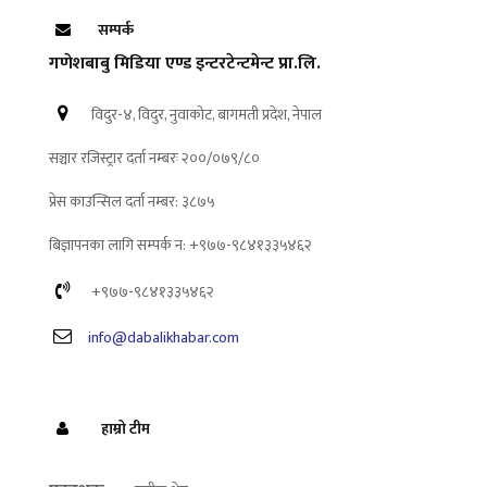
सम्पर्क
गणेशबाबु मिडिया एण्ड इन्टरटेन्टमेन्ट प्रा.लि.
विदुर-४, विदुर, नुवाकोट, बागमती प्रदेश, नेपाल
सञ्चार रजिस्ट्रार दर्ता नम्बरः २००/०७९/८०
प्रेस काउन्सिल दर्ता नम्बर: ३८७५
बिज्ञापनका लागि सम्पर्क न: +९७७-९८४१३३५४६२
+९७७-९८४१३३५४६२
info@dabalikhabar.com
हाम्रो टीम