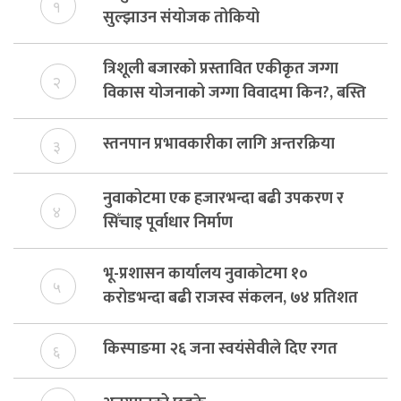
१
सुल्झाउन संयोजक तोकियो
त्रिशूली बजारको प्रस्तावित एकीकृत जग्गा
२
विकास योजनाको जग्गा विवादमा किन?, बस्ति
विकास दर्ता नभए समिति विघटन हुने
स्तनपान प्रभावकारीका लागि अन्तरक्रिया
३
नुवाकोटमा एक हजारभन्दा बढी उपकरण र
४
सिँचाइ पूर्वाधार निर्माण
भू-प्रशासन कार्यालय नुवाकोटमा १०
५
करोडभन्दा बढी राजस्व संकलन, ७४ प्रतिशत
बेरुजु फर्छयौट
किस्पाङमा २६ जना स्वयंसेवीले दिए रगत
६