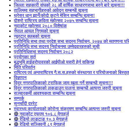
जिल्ला सहकारी संघको २८ औं वार्षिक साधारणसभा बस्ने बारे सूचना!!!
तालिममा सहभागीहरुको आवेदन सम्बन्धी सूचना
थ्रेसर धान झार्ने/काेदाे कुट्ने मेसिन सम्बन्धि सूचना!
दोश्रो राष्ट्रिय कविता महोत्सव २०७५ सम्बन्धि सूचना
नुवाकोट महोत्सव २०८० विशेषांक
नेपाल आयल निगमको सूचना
न्यूस्टार क्लबको सूचना
प्रतिनिधि सभा तथा प्रदेश सभा सदस्य निर्वाचन, २०७४ को मतगणना पर
प्रतिनिधि सभा सदस्य निर्वाचनमा उम्मेदवारहरुको सुची
प्रतिनिधिसभा सदस्य निर्वाचन २०८२
प्रयोगका सर्त
बुद्धभुमि हाईड्रोपावरको आईपीओ यसरी हेर्न सकिन्छ
मिति परिवर्तन
राष्ट्रिय एवं अन्तराष्ट्रिय गै.स.स.हरुको संस्थागत र परियोजनाको बिस्तृत 
विज्ञापन
विदुर नगरपालिकाको ट्राफिक जाम खुला गर्ने सम्बन्धी सुचना!!!
विदुर नगरपालिकाको लकडाउन पालना सम्बन्धी अत्यन्त जरुरी सूचना
सञ्चारकर्मी आवश्यकता सम्बन्धि सूचना
सम्पर्क
सुनचाँदी दररेट
स्वास्थ्य कार्यालयको कोरोना संक्रमण सम्बन्धि अत्यन्त जरुरी सूचना
🔴 नुवाकोट एफएम १०६.८ मेगाहर्ज
🔴 रेडियो लाङटाङ ९०.३ मेगाहर्ज
🔴 रेडियो सञ्जिवनी ८९ मेगाहर्ज