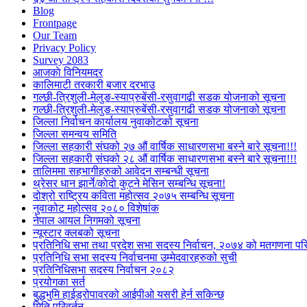
Blog
Frontpage
Our Team
Privacy Policy
Survey 2083
आजकाे विनियमदर
कालिमाटी तरकारी बजार दरभाउ
गल्छी-त्रिशुली-मेलुङ-स्याप्रुबेंसी-रसुवागढी सडक योजनाको सूचना
गल्छी-त्रिशुली-मेलुङ-स्याप्रुबेंसी-रसुवागढी सडक योजनाको सूचना
जिल्ला निर्वाचन कार्यालय नुवाकोटको सूचना
जिल्ला समन्वय समिति
जिल्ला सहकारी संघको २७ औं वार्षिक साधारणसभा बस्ने बारे सूचना!!!
जिल्ला सहकारी संघको २८ औं वार्षिक साधारणसभा बस्ने बारे सूचना!!!
तालिममा सहभागीहरुको आवेदन सम्बन्धी सूचना
थ्रेसर धान झार्ने/काेदाे कुट्ने मेसिन सम्बन्धि सूचना!
दोश्रो राष्ट्रिय कविता महोत्सव २०७५ सम्बन्धि सूचना
नुवाकोट महोत्सव २०८० विशेषांक
नेपाल आयल निगमको सूचना
न्यूस्टार क्लबको सूचना
प्रतिनिधि सभा तथा प्रदेश सभा सदस्य निर्वाचन, २०७४ को मतगणना पर
प्रतिनिधि सभा सदस्य निर्वाचनमा उम्मेदवारहरुको सुची
प्रतिनिधिसभा सदस्य निर्वाचन २०८२
प्रयोगका सर्त
बुद्धभुमि हाईड्रोपावरको आईपीओ यसरी हेर्न सकिन्छ
मिति परिवर्तन