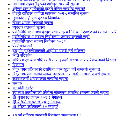
तालिममा सहभागीहरुको आवेदन सम्बन्धी सूचना
थ्रेसर धान झार्ने/काेदाे कुट्ने मेसिन सम्बन्धि सूचना!
दोश्रो राष्ट्रिय कविता महोत्सव २०७५ सम्बन्धि सूचना
नुवाकोट महोत्सव २०८० विशेषांक
नेपाल आयल निगमको सूचना
न्यूस्टार क्लबको सूचना
प्रतिनिधि सभा तथा प्रदेश सभा सदस्य निर्वाचन, २०७४ को मतगणना पर
प्रतिनिधि सभा सदस्य निर्वाचनमा उम्मेदवारहरुको सुची
प्रतिनिधिसभा सदस्य निर्वाचन २०८२
प्रयोगका सर्त
बुद्धभुमि हाईड्रोपावरको आईपीओ यसरी हेर्न सकिन्छ
मिति परिवर्तन
राष्ट्रिय एवं अन्तराष्ट्रिय गै.स.स.हरुको संस्थागत र परियोजनाको बिस्तृत 
विज्ञापन
विदुर नगरपालिकाको ट्राफिक जाम खुला गर्ने सम्बन्धी सुचना!!!
विदुर नगरपालिकाको लकडाउन पालना सम्बन्धी अत्यन्त जरुरी सूचना
सञ्चारकर्मी आवश्यकता सम्बन्धि सूचना
सम्पर्क
सुनचाँदी दररेट
स्वास्थ्य कार्यालयको कोरोना संक्रमण सम्बन्धि अत्यन्त जरुरी सूचना
🔴 नुवाकोट एफएम १०६.८ मेगाहर्ज
🔴 रेडियो लाङटाङ ९०.३ मेगाहर्ज
🔴 रेडियो सञ्जिवनी ८९ मेगाहर्ज
६३ औं राष्ट्रिय सहकारी दिवसको शुभकामना !!!