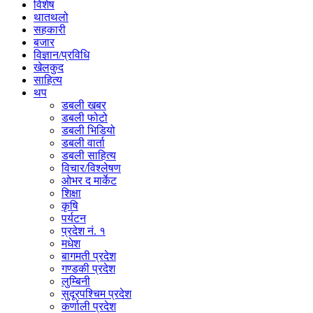
विशेष
थातथलो
सहकारी
बजार
विज्ञान/प्रविधि
खेलकुद
साहित्य
थप
डबली खबर
डबली फोटो
डबली भिडियो
डबली वार्ता
डबली साहित्य
विचार/विश्‍लेषण
ओभर द मार्केट
शिक्षा
कृषि
पर्यटन
प्रदेश नं. १
मधेश
बागमती प्रदेश
गण्डकी प्रदेश
लुम्बिनी
सुदूरपश्चिम प्रदेश
कर्णाली प्रदेश