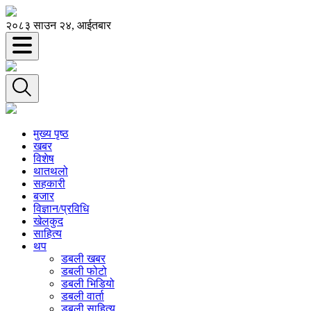
२०८३ साउन २४, आईतबार
मुख्य पृष्ठ
खबर
विशेष
थातथलो
सहकारी
बजार
विज्ञान/प्रविधि
खेलकुद
साहित्य
थप
डबली खबर
डबली फोटो
डबली भिडियो
डबली वार्ता
डबली साहित्य