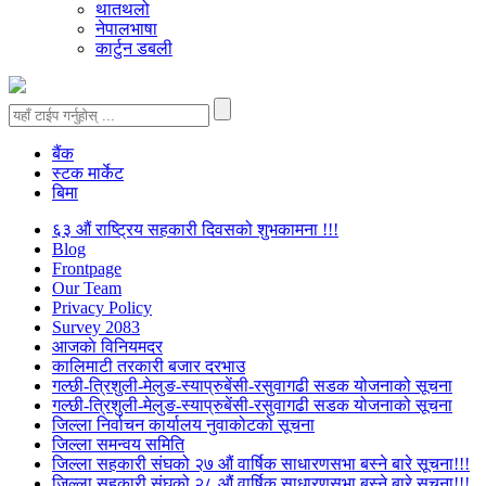
थातथलो
नेपालभाषा
कार्टुन डबली
बैंक
स्टक मार्केट
बिमा
६३ औं राष्ट्रिय सहकारी दिवसको शुभकामना !!!
Blog
Frontpage
Our Team
Privacy Policy
Survey 2083
आजकाे विनियमदर
कालिमाटी तरकारी बजार दरभाउ
गल्छी-त्रिशुली-मेलुङ-स्याप्रुबेंसी-रसुवागढी सडक योजनाको सूचना
गल्छी-त्रिशुली-मेलुङ-स्याप्रुबेंसी-रसुवागढी सडक योजनाको सूचना
जिल्ला निर्वाचन कार्यालय नुवाकोटको सूचना
जिल्ला समन्वय समिति
जिल्ला सहकारी संघको २७ औं वार्षिक साधारणसभा बस्ने बारे सूचना!!!
जिल्ला सहकारी संघको २८ औं वार्षिक साधारणसभा बस्ने बारे सूचना!!!