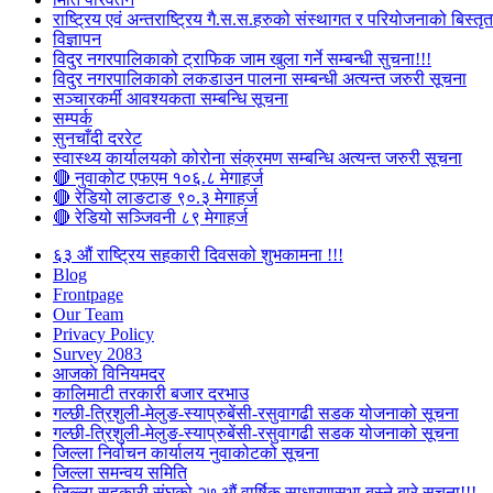
राष्ट्रिय एवं अन्तराष्ट्रिय गै.स.स.हरुको संस्थागत र परियोजनाको बिस्तृत 
विज्ञापन
विदुर नगरपालिकाको ट्राफिक जाम खुला गर्ने सम्बन्धी सुचना!!!
विदुर नगरपालिकाको लकडाउन पालना सम्बन्धी अत्यन्त जरुरी सूचना
सञ्चारकर्मी आवश्यकता सम्बन्धि सूचना
सम्पर्क
सुनचाँदी दररेट
स्वास्थ्य कार्यालयको कोरोना संक्रमण सम्बन्धि अत्यन्त जरुरी सूचना
🔴 नुवाकोट एफएम १०६.८ मेगाहर्ज
🔴 रेडियो लाङटाङ ९०.३ मेगाहर्ज
🔴 रेडियो सञ्जिवनी ८९ मेगाहर्ज
६३ औं राष्ट्रिय सहकारी दिवसको शुभकामना !!!
Blog
Frontpage
Our Team
Privacy Policy
Survey 2083
आजकाे विनियमदर
कालिमाटी तरकारी बजार दरभाउ
गल्छी-त्रिशुली-मेलुङ-स्याप्रुबेंसी-रसुवागढी सडक योजनाको सूचना
गल्छी-त्रिशुली-मेलुङ-स्याप्रुबेंसी-रसुवागढी सडक योजनाको सूचना
जिल्ला निर्वाचन कार्यालय नुवाकोटको सूचना
जिल्ला समन्वय समिति
जिल्ला सहकारी संघको २७ औं वार्षिक साधारणसभा बस्ने बारे सूचना!!!