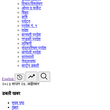
विचार/विश्‍लेषण
ओभर द मार्केट
शिक्षा
कृषि
पर्यटन
प्रदेश नं. १
मधेश
बागमती प्रदेश
गण्डकी प्रदेश
लुम्बिनी
सुदूरपश्चिम प्रदेश
कर्णाली प्रदेश
थातथलो
नेपालभाषा
कार्टुन डबली
English
२०८३ साउन २४, आईतबार
डबली खबर
मुख्य पृष्ठ
खबर