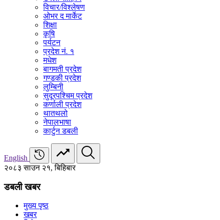
विचार/विश्‍लेषण
ओभर द मार्केट
शिक्षा
कृषि
पर्यटन
प्रदेश नं. १
मधेश
बागमती प्रदेश
गण्डकी प्रदेश
लुम्बिनी
सुदूरपश्चिम प्रदेश
कर्णाली प्रदेश
थातथलो
नेपालभाषा
कार्टुन डबली
English
२०८३ साउन २१, बिहिबार
डबली खबर
मुख्य पृष्ठ
खबर