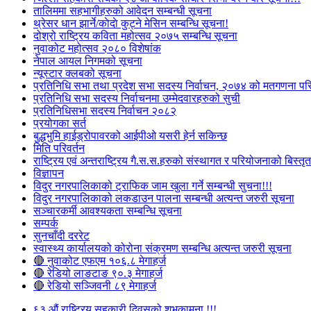
तालिममा सहभागीहरुको आवेदन सम्बन्धी सूचना
थ्रेसर धान झार्ने/काेदाे कुट्ने मेसिन सम्बन्धि सूचना!
दोश्रो राष्ट्रिय कविता महोत्सव २०७५ सम्बन्धि सूचना
नुवाकोट महोत्सव २०८० विशेषांक
नेपाल आयल निगमको सूचना
न्यूस्टार क्लबको सूचना
प्रतिनिधि सभा तथा प्रदेश सभा सदस्य निर्वाचन, २०७४ को मतगणना पर
प्रतिनिधि सभा सदस्य निर्वाचनमा उम्मेदवारहरुको सुची
प्रतिनिधिसभा सदस्य निर्वाचन २०८२
प्रयोगका सर्त
बुद्धभुमि हाईड्रोपावरको आईपीओ यसरी हेर्न सकिन्छ
मिति परिवर्तन
राष्ट्रिय एवं अन्तराष्ट्रिय गै.स.स.हरुको संस्थागत र परियोजनाको बिस्तृत 
विज्ञापन
विदुर नगरपालिकाको ट्राफिक जाम खुला गर्ने सम्बन्धी सुचना!!!
विदुर नगरपालिकाको लकडाउन पालना सम्बन्धी अत्यन्त जरुरी सूचना
सञ्चारकर्मी आवश्यकता सम्बन्धि सूचना
सम्पर्क
सुनचाँदी दररेट
स्वास्थ्य कार्यालयको कोरोना संक्रमण सम्बन्धि अत्यन्त जरुरी सूचना
🔴 नुवाकोट एफएम १०६.८ मेगाहर्ज
🔴 रेडियो लाङटाङ ९०.३ मेगाहर्ज
🔴 रेडियो सञ्जिवनी ८९ मेगाहर्ज
६३ औं राष्ट्रिय सहकारी दिवसको शुभकामना !!!