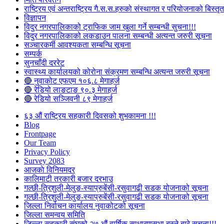
राष्ट्रिय एवं अन्तराष्ट्रिय गै.स.स.हरुको संस्थागत र परियोजनाको बिस्तृत 
विज्ञापन
विदुर नगरपालिकाको ट्राफिक जाम खुला गर्ने सम्बन्धी सुचना!!!
विदुर नगरपालिकाको लकडाउन पालना सम्बन्धी अत्यन्त जरुरी सूचना
सञ्चारकर्मी आवश्यकता सम्बन्धि सूचना
सम्पर्क
सुनचाँदी दररेट
स्वास्थ्य कार्यालयको कोरोना संक्रमण सम्बन्धि अत्यन्त जरुरी सूचना
🔴 नुवाकोट एफएम १०६.८ मेगाहर्ज
🔴 रेडियो लाङटाङ ९०.३ मेगाहर्ज
🔴 रेडियो सञ्जिवनी ८९ मेगाहर्ज
६३ औं राष्ट्रिय सहकारी दिवसको शुभकामना !!!
Blog
Frontpage
Our Team
Privacy Policy
Survey 2083
आजकाे विनियमदर
कालिमाटी तरकारी बजार दरभाउ
गल्छी-त्रिशुली-मेलुङ-स्याप्रुबेंसी-रसुवागढी सडक योजनाको सूचना
गल्छी-त्रिशुली-मेलुङ-स्याप्रुबेंसी-रसुवागढी सडक योजनाको सूचना
जिल्ला निर्वाचन कार्यालय नुवाकोटको सूचना
जिल्ला समन्वय समिति
जिल्ला सहकारी संघको २७ औं वार्षिक साधारणसभा बस्ने बारे सूचना!!!