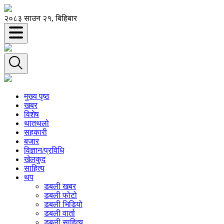
२०८३ साउन २१, बिहिबार
मुख्य पृष्ठ
खबर
विशेष
थातथलो
सहकारी
बजार
विज्ञान/प्रविधि
खेलकुद
साहित्य
थप
डबली खबर
डबली फोटो
डबली भिडियो
डबली वार्ता
डबली साहित्य