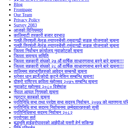
Blog
Frontpage
Our Team
Privacy Policy
Survey 2083
आजकाे विनियमदर
कालिमाटी तरकारी बजार दरभाउ
गल्छी-त्रिशुली-मेलुङ-स्याप्रुबेंसी-रसुवागढी सडक योजनाको सूचना
गल्छी-त्रिशुली-मेलुङ-स्याप्रुबेंसी-रसुवागढी सडक योजनाको सूचना
जिल्ला निर्वाचन कार्यालय नुवाकोटको सूचना
जिल्ला समन्वय समिति
जिल्ला सहकारी संघको २७ औं वार्षिक साधारणसभा बस्ने बारे सूचना!!!
जिल्ला सहकारी संघको २८ औं वार्षिक साधारणसभा बस्ने बारे सूचना!!!
तालिममा सहभागीहरुको आवेदन सम्बन्धी सूचना
थ्रेसर धान झार्ने/काेदाे कुट्ने मेसिन सम्बन्धि सूचना!
दोश्रो राष्ट्रिय कविता महोत्सव २०७५ सम्बन्धि सूचना
नुवाकोट महोत्सव २०८० विशेषांक
नेपाल आयल निगमको सूचना
न्यूस्टार क्लबको सूचना
प्रतिनिधि सभा तथा प्रदेश सभा सदस्य निर्वाचन, २०७४ को मतगणना पर
प्रतिनिधि सभा सदस्य निर्वाचनमा उम्मेदवारहरुको सुची
प्रतिनिधिसभा सदस्य निर्वाचन २०८२
प्रयोगका सर्त
बुद्धभुमि हाईड्रोपावरको आईपीओ यसरी हेर्न सकिन्छ
मिति परिवर्तन