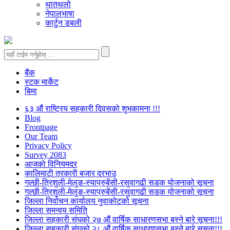
थातथलो
नेपालभाषा
कार्टुन डबली
बैंक
स्टक मार्केट
बिमा
६३ औं राष्ट्रिय सहकारी दिवसको शुभकामना !!!
Blog
Frontpage
Our Team
Privacy Policy
Survey 2083
आजकाे विनियमदर
कालिमाटी तरकारी बजार दरभाउ
गल्छी-त्रिशुली-मेलुङ-स्याप्रुबेंसी-रसुवागढी सडक योजनाको सूचना
गल्छी-त्रिशुली-मेलुङ-स्याप्रुबेंसी-रसुवागढी सडक योजनाको सूचना
जिल्ला निर्वाचन कार्यालय नुवाकोटको सूचना
जिल्ला समन्वय समिति
जिल्ला सहकारी संघको २७ औं वार्षिक साधारणसभा बस्ने बारे सूचना!!!
जिल्ला सहकारी संघको २८ औं वार्षिक साधारणसभा बस्ने बारे सूचना!!!