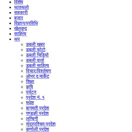
विशेष
थातथलो
सहकारी
बजार
विज्ञान/प्रविधि
खेलकुद
साहित्य
थप
डबली खबर
डबली फोटो
डबली भिडियो
डबली वार्ता
डबली साहित्य
विचार/विश्‍लेषण
ओभर द मार्केट
शिक्षा
कृषि
पर्यटन
प्रदेश नं. १
मधेश
बागमती प्रदेश
गण्डकी प्रदेश
लुम्बिनी
सुदूरपश्चिम प्रदेश
कर्णाली प्रदेश