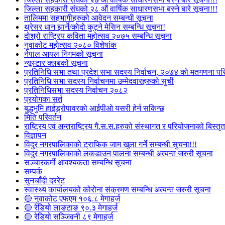
जिल्ला सहकारी संघको २८ औं वार्षिक साधारणसभा बस्ने बारे सूचना!!!
तालिममा सहभागीहरुको आवेदन सम्बन्धी सूचना
थ्रेसर धान झार्ने/काेदाे कुट्ने मेसिन सम्बन्धि सूचना!
दोश्रो राष्ट्रिय कविता महोत्सव २०७५ सम्बन्धि सूचना
नुवाकोट महोत्सव २०८० विशेषांक
नेपाल आयल निगमको सूचना
न्यूस्टार क्लबको सूचना
प्रतिनिधि सभा तथा प्रदेश सभा सदस्य निर्वाचन, २०७४ को मतगणना पर
प्रतिनिधि सभा सदस्य निर्वाचनमा उम्मेदवारहरुको सुची
प्रतिनिधिसभा सदस्य निर्वाचन २०८२
प्रयोगका सर्त
बुद्धभुमि हाईड्रोपावरको आईपीओ यसरी हेर्न सकिन्छ
मिति परिवर्तन
राष्ट्रिय एवं अन्तराष्ट्रिय गै.स.स.हरुको संस्थागत र परियोजनाको बिस्तृत 
विज्ञापन
विदुर नगरपालिकाको ट्राफिक जाम खुला गर्ने सम्बन्धी सुचना!!!
विदुर नगरपालिकाको लकडाउन पालना सम्बन्धी अत्यन्त जरुरी सूचना
सञ्चारकर्मी आवश्यकता सम्बन्धि सूचना
सम्पर्क
सुनचाँदी दररेट
स्वास्थ्य कार्यालयको कोरोना संक्रमण सम्बन्धि अत्यन्त जरुरी सूचना
🔴 नुवाकोट एफएम १०६.८ मेगाहर्ज
🔴 रेडियो लाङटाङ ९०.३ मेगाहर्ज
🔴 रेडियो सञ्जिवनी ८९ मेगाहर्ज