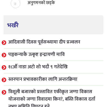
अनुगमनको छड्के
७
भर्खरै
आदिवासी दिवस पूर्वसन्ध्यामा दीप प्रज्वलन
पञ्चकन्याकै उत्कृष्ट इन्द्रायणी मावि
१८औँ नाडा अटो शो भदौ ९ गतेदेखि
स्तनपान प्रभावकारीका लागि अन्तरक्रिया
त्रिशूली बजारको प्रस्तावित एकीकृत जग्गा विकास
योजनाको जग्गा विवादमा किन?, बस्ति विकास दर्ता
नभए समिति विघटन हुने