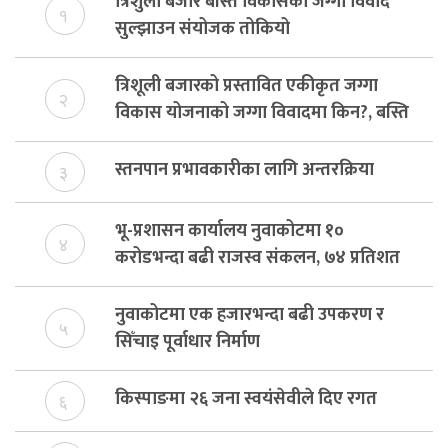
त्रिशुली बजार बस्ति विकासको जग्गा विवाद
१
सुल्झाउन संयोजक तोकियो
त्रिशूली बजारको प्रस्तावित एकीकृत जग्गा
२
विकास योजनाको जग्गा विवादमा किन?, बस्ति
विकास दर्ता नभए समिति विघटन हुने
स्तनपान प्रभावकारीका लागि अन्तरक्रिया
३
भू-प्रशासन कार्यालय नुवाकोटमा १०
४
करोडभन्दा बढी राजस्व संकलन, ७४ प्रतिशत
बेरुजु फर्छयौट
नुवाकोटमा एक हजारभन्दा बढी उपकरण र
५
सिँचाइ पूर्वाधार निर्माण
किस्पाङमा २६ जना स्वयंसेवीले दिए रगत
६