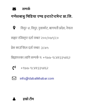
सम्पर्क
गणेशबाबु मिडिया एण्ड इन्टरटेन्टमेन्ट प्रा.लि.
विदुर-४, विदुर, नुवाकोट, बागमती प्रदेश, नेपाल
सञ्चार रजिस्ट्रार दर्ता नम्बरः २००/०७९/८०
प्रेस काउन्सिल दर्ता नम्बर: ३८७५
बिज्ञापनका लागि सम्पर्क न: +९७७-९८४१३३५४६२
+९७७-९८४१३३५४६२
info@dabalikhabar.com
हाम्रो टीम