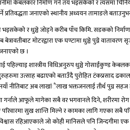
लगानीमा केबलकार निर्माण गर्ने तय भइसकेको र त्यसमा चिनिय
्ने प्रतिवद्धता जनाएको स्थानीय अध्ययन तामाङले बताउनुभ
भइसकेको र धुञ्चे जोड्ने करीब पाँच किमि. सडकको निर्माण प्र
ेत्रावतीबाट मोटरद्वारा एक घण्टामा धुञ्चे पुग्ने वातावरण 
े जनाएको छ ।
ई पहिल्याइ शास्त्रीय विधिअनुरुप धुञ्चे गोसाईंकुण्ड केबलक
ामा गुरुहरुमा उत्साह बढाएको बताउँदै पुरोहित टंकप्रसाद ढकालल
याँ नीतिबाट अब लाखांैलाख भक्तजनलाई तीर्थ पुग्न सहज 
ा गर्नाले आफूले मागेका सबै वर भगवानले दिने, शरीरमा रोग 
घर परिवारमा सुख शान्ति मिल्ने र कामका लागि गएका सबै प
हुने विश्वास रहिआएकाले जो कोही मानिसले पनि जिन्दगीमा 