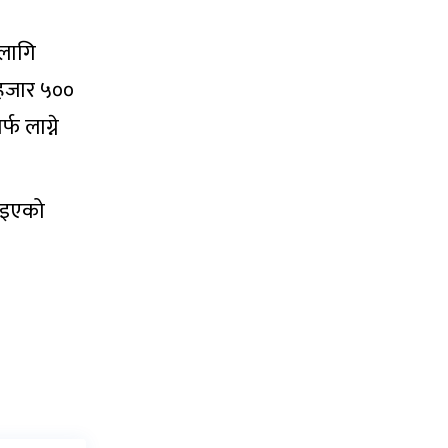
 लागि
 हजार ५००
 लाग्ने
पाइएको