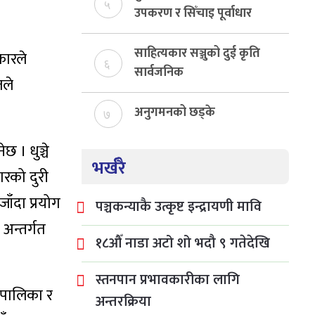
५
उपकरण र सिँचाइ पूर्वाधार
निर्माण
साहित्यकार सञ्जुको दुई कृति
कारले
६
सार्वजनिक
जले
अनुगमनको छड्के
७
 । धुञ्चे
भर्खरै
ारको दुरी
ाँदा प्रयोग
पञ्चकन्याकै उत्कृष्ट इन्द्रायणी मावि
अन्तर्गत
१८औँ नाडा अटो शो भदौ ९ गतेदेखि
स्तनपान प्रभावकारीका लागि
ँपालिका र
अन्तरक्रिया