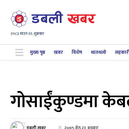
२०८३ साउन २२, शुक्रबार
मुख्य पृष्ठ
खबर
विशेष
थातथलो
सहकार
गोसाईंकुण्डमा केबल
डबली खबर
२०७५ जेठ २३, बुधबार