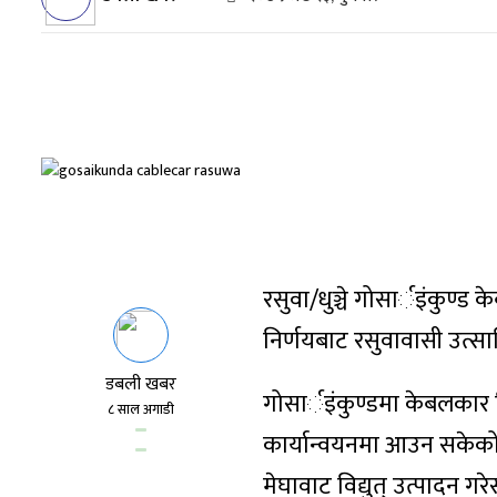
रसुवा/धुञ्चे गोसार्इंकुण्ड
निर्णयबाट रसुवावासी उत्स
डबली खबर
गोसार्इंकुण्डमा केबलकार न
८ साल अगाडी
कार्यान्वयनमा आउन सकेको 
मेघावाट विद्युत् उत्पादन ग