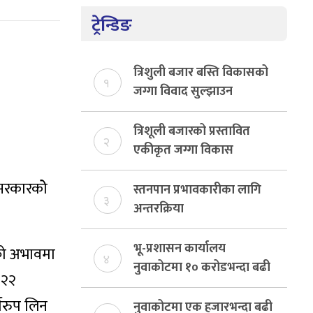
ट्रेन्डिङ
त्रिशुली बजार बस्ति विकासको
१
जग्गा विवाद सुल्झाउन
संयोजक तोकियो
त्रिशूली बजारको प्रस्तावित
२
एकीकृत जग्गा विकास
योजनाको जग्गा विवादमा
 सरकारकोे
किन?, बस्ति विकास दर्ता नभए
स्तनपान प्रभावकारीका लागि
३
समिति विघटन हुने
अन्तरक्रिया
भू-प्रशासन कार्यालय
्को अभावमा
४
नुवाकोटमा १० करोडभन्दा बढी
 २२
राजस्व संकलन, ७४ प्रतिशत
्तरुप लिन
बेरुजु फर्छयौट
नुवाकोटमा एक हजारभन्दा बढी