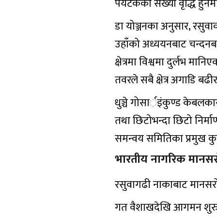
पर्यटकको संख्या वृद्धि ह
डा योञ्जनका अनुसार, रसुवाको
उहाँको अध्ययनबाट चन्दनबा
क्षेत्रमा विश्वमा दुर्लभ म
तवरले सबै क्षेत्र अगाडि बढी
धुञ्चे गोसार्इंकुण्ड केबल
तथा छिटोभन्दा छिटो निर्म
समन्वय समितिका प्रमुख कुल
भारतीय नागरिक मानसर
रसुवागढी नाकाबाट मानसरो
गत वैशाखदेखि आगमन शुरु 