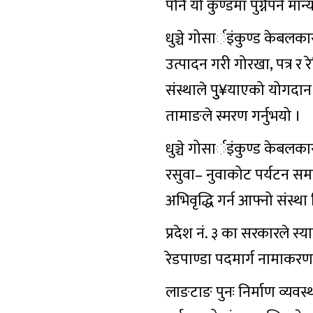
पनि यो कुण्डमा पुग्नैपर्ने
धुञ्चे गोसार्इंकुण्ड के
उत्पादन गरी गोरखा, पत्र र 
संस्थाले पुु¥याएको योगदा
तामाङले स्मरण गर्नुभयो ।
धुञ्चे गोसार्इंकुण्ड केबलका
रसुवा– नुवाकोट पर्यटन समा
अभिवृद्धि गर्न आफ्नो संस्थ
प्रदेश नं. ३ का सरकारले स्या
रेडपाण्डा पदमार्ग नामाकर
लाङटाङ पुनः निर्माण व्यवस