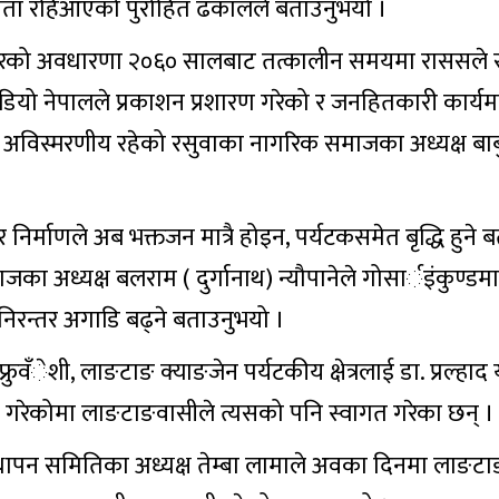
 मान्यता रहिआएको पुरोहित ढकालले बताउनुभयो ।
बलकारको अवधारणा २०६० सालबाट तत्कालीन समयमा राससले
रेडियो नेपालले प्रकाशन प्रशारण गरेको र जनहितकारी कार्यम
न अविस्मरणीय रहेको रसुवाका नागरिक समाजका अध्यक्ष बा
र निर्माणले अब भक्तजन मात्रै होइन, पर्यटकसमेत बृद्धि हुने ब
जका अध्यक्ष बलराम ( दुर्गानाथ) न्यौपानेले गोसार्इंकुण्डम
ा निरन्तर अगाडि बढ्ने बताउनुभयो ।
फ्रुवँेशी, लाङटाङ क्याङजेन पर्यटकीय क्षेत्रलाई डा. प्रल्हाद 
ण गरेकोमा लाङटाङवासीले त्यसको पनि स्वागत गरेका छन् ।
्थापन समितिका अध्यक्ष तेम्बा लामाले अवका दिनमा लाङटाङ क