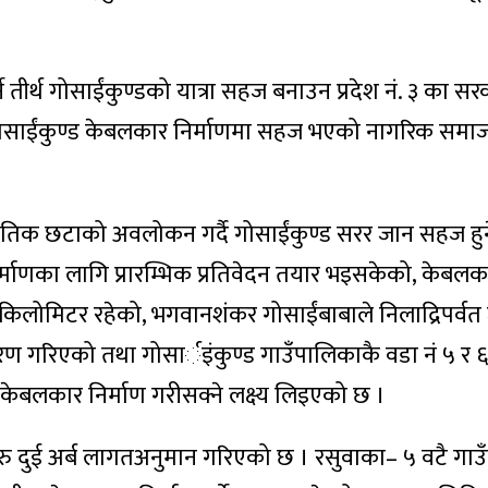
ने तीर्थ गोसाईंकुण्डको यात्रा सहज बनाउन प्रदेश नं. ३ का सर
े—गोसाईंकुण्ड केबलकार निर्माणमा सहज भएको नागरिक समा
ृतिक छटाको अवलोकन गर्दै गोसाईंकुण्ड सरर जान सहज हुनेछ
र्माणका लागि प्रारम्भिक प्रतिवेदन तयार भइसकेको, केबलक
 किलोमिटर रहेको, भगवानशंकर गोसाईंबाबाले निलाद्रिपर्वत ज
शरण गरिएको तथा गोसार्इंकुण्ड गाउँपालिकाकै वडा नं ५ र ६ 
त्र केबलकार निर्माण गरीसक्ने लक्ष्य लिइएको छ ।
ु दुई अर्ब लागतअनुमान गरिएको छ । रसुवाका– ५ वटै गाउ