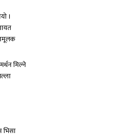
ियो ।
लगायत
ितामूलक
र्थन मिल्ने
िल्ला
म भिसा