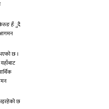
ो
केरुङ हँुदै
को आगमन
ि भएको छ ।
 यहाँबाट
आर्थिक
ागमन
न भइरहेको छ