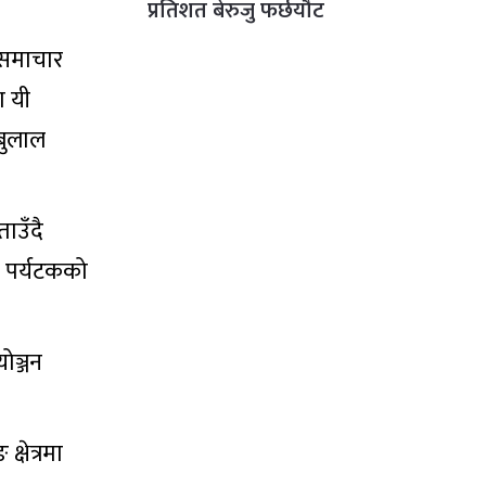
प्रतिशत बेरुजु फर्छयौट
 समाचार
ा यी
बुलाल
ताउँदै
ा पर्यटकको
योञ्जन
्षेत्रमा