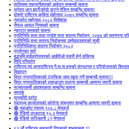
तालिममा सहभागीहरुको आवेदन सम्बन्धी सूचना
थ्रेसर धान झार्ने/काेदाे कुट्ने मेसिन सम्बन्धि सूचना!
दोश्रो राष्ट्रिय कविता महोत्सव २०७५ सम्बन्धि सूचना
नुवाकोट महोत्सव २०८० विशेषांक
नेपाल आयल निगमको सूचना
न्यूस्टार क्लबको सूचना
प्रतिनिधि सभा तथा प्रदेश सभा सदस्य निर्वाचन, २०७४ को मतगणना पर
प्रतिनिधि सभा सदस्य निर्वाचनमा उम्मेदवारहरुको सुची
प्रतिनिधिसभा सदस्य निर्वाचन २०८२
प्रयोगका सर्त
बुद्धभुमि हाईड्रोपावरको आईपीओ यसरी हेर्न सकिन्छ
मिति परिवर्तन
राष्ट्रिय एवं अन्तराष्ट्रिय गै.स.स.हरुको संस्थागत र परियोजनाको बिस्तृत 
विज्ञापन
विदुर नगरपालिकाको ट्राफिक जाम खुला गर्ने सम्बन्धी सुचना!!!
विदुर नगरपालिकाको लकडाउन पालना सम्बन्धी अत्यन्त जरुरी सूचना
सञ्चारकर्मी आवश्यकता सम्बन्धि सूचना
सम्पर्क
सुनचाँदी दररेट
स्वास्थ्य कार्यालयको कोरोना संक्रमण सम्बन्धि अत्यन्त जरुरी सूचना
🔴 नुवाकोट एफएम १०६.८ मेगाहर्ज
🔴 रेडियो लाङटाङ ९०.३ मेगाहर्ज
🔴 रेडियो सञ्जिवनी ८९ मेगाहर्ज
६३ औं राष्ट्रिय सहकारी दिवसको शुभकामना !!!