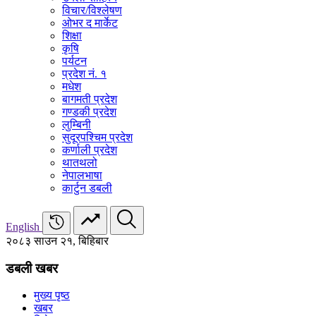
विचार/विश्‍लेषण
ओभर द मार्केट
शिक्षा
कृषि
पर्यटन
प्रदेश नं. १
मधेश
बागमती प्रदेश
गण्डकी प्रदेश
लुम्बिनी
सुदूरपश्चिम प्रदेश
कर्णाली प्रदेश
थातथलो
नेपालभाषा
कार्टुन डबली
English
२०८३ साउन २१, बिहिबार
डबली खबर
मुख्य पृष्ठ
खबर