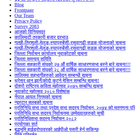
Blog
Frontpage
Our Team
Privacy Policy
Survey 2083
आजकाे विनियमदर
कालिमाटी तरकारी बजार दरभाउ
गल्छी-त्रिशुली-मेलुङ-स्याप्रुबेंसी-रसुवागढी सडक योजनाको सूचना
गल्छी-त्रिशुली-मेलुङ-स्याप्रुबेंसी-रसुवागढी सडक योजनाको सूचना
जिल्ला निर्वाचन कार्यालय नुवाकोटको सूचना
जिल्ला समन्वय समिति
जिल्ला सहकारी संघको २७ औं वार्षिक साधारणसभा बस्ने बारे सूचना!!!
जिल्ला सहकारी संघको २८ औं वार्षिक साधारणसभा बस्ने बारे सूचना!!!
तालिममा सहभागीहरुको आवेदन सम्बन्धी सूचना
थ्रेसर धान झार्ने/काेदाे कुट्ने मेसिन सम्बन्धि सूचना!
दोश्रो राष्ट्रिय कविता महोत्सव २०७५ सम्बन्धि सूचना
नुवाकोट महोत्सव २०८० विशेषांक
नेपाल आयल निगमको सूचना
न्यूस्टार क्लबको सूचना
प्रतिनिधि सभा तथा प्रदेश सभा सदस्य निर्वाचन, २०७४ को मतगणना पर
प्रतिनिधि सभा सदस्य निर्वाचनमा उम्मेदवारहरुको सुची
प्रतिनिधिसभा सदस्य निर्वाचन २०८२
प्रयोगका सर्त
बुद्धभुमि हाईड्रोपावरको आईपीओ यसरी हेर्न सकिन्छ
मिति परिवर्तन