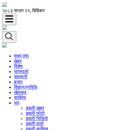
२०८३ साउन २१, बिहिबार
मुख्य पृष्ठ
खबर
विशेष
थातथलो
सहकारी
बजार
विज्ञान/प्रविधि
खेलकुद
साहित्य
थप
डबली खबर
डबली फोटो
डबली भिडियो
डबली वार्ता
डबली साहित्य