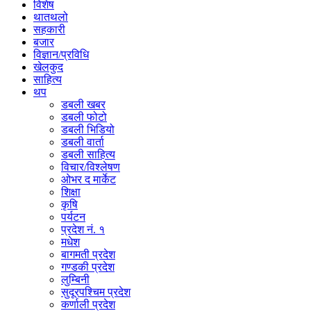
विशेष
थातथलो
सहकारी
बजार
विज्ञान/प्रविधि
खेलकुद
साहित्य
थप
डबली खबर
डबली फोटो
डबली भिडियो
डबली वार्ता
डबली साहित्य
विचार/विश्‍लेषण
ओभर द मार्केट
शिक्षा
कृषि
पर्यटन
प्रदेश नं. १
मधेश
बागमती प्रदेश
गण्डकी प्रदेश
लुम्बिनी
सुदूरपश्चिम प्रदेश
कर्णाली प्रदेश