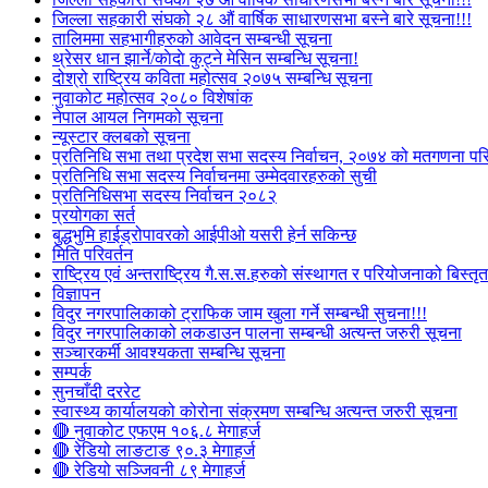
जिल्ला सहकारी संघको २८ औं वार्षिक साधारणसभा बस्ने बारे सूचना!!!
तालिममा सहभागीहरुको आवेदन सम्बन्धी सूचना
थ्रेसर धान झार्ने/काेदाे कुट्ने मेसिन सम्बन्धि सूचना!
दोश्रो राष्ट्रिय कविता महोत्सव २०७५ सम्बन्धि सूचना
नुवाकोट महोत्सव २०८० विशेषांक
नेपाल आयल निगमको सूचना
न्यूस्टार क्लबको सूचना
प्रतिनिधि सभा तथा प्रदेश सभा सदस्य निर्वाचन, २०७४ को मतगणना पर
प्रतिनिधि सभा सदस्य निर्वाचनमा उम्मेदवारहरुको सुची
प्रतिनिधिसभा सदस्य निर्वाचन २०८२
प्रयोगका सर्त
बुद्धभुमि हाईड्रोपावरको आईपीओ यसरी हेर्न सकिन्छ
मिति परिवर्तन
राष्ट्रिय एवं अन्तराष्ट्रिय गै.स.स.हरुको संस्थागत र परियोजनाको बिस्तृत 
विज्ञापन
विदुर नगरपालिकाको ट्राफिक जाम खुला गर्ने सम्बन्धी सुचना!!!
विदुर नगरपालिकाको लकडाउन पालना सम्बन्धी अत्यन्त जरुरी सूचना
सञ्चारकर्मी आवश्यकता सम्बन्धि सूचना
सम्पर्क
सुनचाँदी दररेट
स्वास्थ्य कार्यालयको कोरोना संक्रमण सम्बन्धि अत्यन्त जरुरी सूचना
🔴 नुवाकोट एफएम १०६.८ मेगाहर्ज
🔴 रेडियो लाङटाङ ९०.३ मेगाहर्ज
🔴 रेडियो सञ्जिवनी ८९ मेगाहर्ज