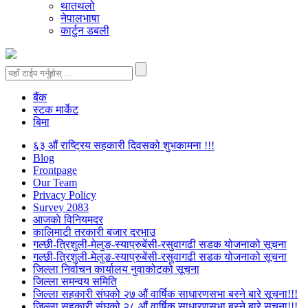
थातथलो
नेपालभाषा
कार्टुन डबली
बैंक
स्टक मार्केट
बिमा
६३ औं राष्ट्रिय सहकारी दिवसको शुभकामना !!!
Blog
Frontpage
Our Team
Privacy Policy
Survey 2083
आजकाे विनियमदर
कालिमाटी तरकारी बजार दरभाउ
गल्छी-त्रिशुली-मेलुङ-स्याप्रुबेंसी-रसुवागढी सडक योजनाको सूचना
गल्छी-त्रिशुली-मेलुङ-स्याप्रुबेंसी-रसुवागढी सडक योजनाको सूचना
जिल्ला निर्वाचन कार्यालय नुवाकोटको सूचना
जिल्ला समन्वय समिति
जिल्ला सहकारी संघको २७ औं वार्षिक साधारणसभा बस्ने बारे सूचना!!!
जिल्ला सहकारी संघको २८ औं वार्षिक साधारणसभा बस्ने बारे सूचना!!!