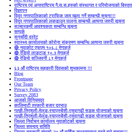
राष्ट्रिय एवं अन्तराष्ट्रिय गै.स.स.हरुको संस्थागत र परियोजनाको बिस्तृत 
विज्ञापन
विदुर नगरपालिकाको ट्राफिक जाम खुला गर्ने सम्बन्धी सुचना!!!
विदुर नगरपालिकाको लकडाउन पालना सम्बन्धी अत्यन्त जरुरी सूचना
सञ्चारकर्मी आवश्यकता सम्बन्धि सूचना
सम्पर्क
सुनचाँदी दररेट
स्वास्थ्य कार्यालयको कोरोना संक्रमण सम्बन्धि अत्यन्त जरुरी सूचना
🔴 नुवाकोट एफएम १०६.८ मेगाहर्ज
🔴 रेडियो लाङटाङ ९०.३ मेगाहर्ज
🔴 रेडियो सञ्जिवनी ८९ मेगाहर्ज
६३ औं राष्ट्रिय सहकारी दिवसको शुभकामना !!!
Blog
Frontpage
Our Team
Privacy Policy
Survey 2083
आजकाे विनियमदर
कालिमाटी तरकारी बजार दरभाउ
गल्छी-त्रिशुली-मेलुङ-स्याप्रुबेंसी-रसुवागढी सडक योजनाको सूचना
गल्छी-त्रिशुली-मेलुङ-स्याप्रुबेंसी-रसुवागढी सडक योजनाको सूचना
जिल्ला निर्वाचन कार्यालय नुवाकोटको सूचना
जिल्ला समन्वय समिति
जिल्ला सहकारी संघको २७ औं वार्षिक साधारणसभा बस्ने बारे सूचना!!!