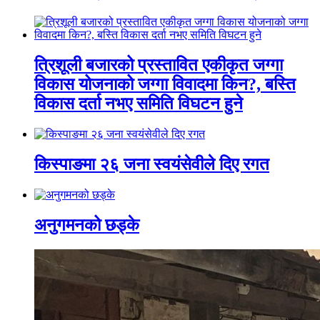
त्रिशूली बजारको प्रस्तावित एकीकृत जग्गा
विकास योजनाको जग्गा विवादमा किन?, बस्ति
विकास दर्ता नभए समिति विघटन हुने
किस्पाङमा २६ जना स्वयंसेवीले दिए रगत
अनुगमनको छड्के