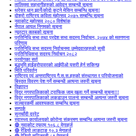
तालिममा सहभागीहरुको आवेदन सम्बन्धी सूचना
थ्रेसर धान झार्ने/काेदाे कुट्ने मेसिन सम्बन्धि सूचना!
दोश्रो राष्ट्रिय कविता महोत्सव २०७५ सम्बन्धि सूचना
नुवाकोट महोत्सव २०८० विशेषांक
नेपाल आयल निगमको सूचना
न्यूस्टार क्लबको सूचना
प्रतिनिधि सभा तथा प्रदेश सभा सदस्य निर्वाचन, २०७४ को मतगणना
परिणाम
प्रतिनिधि सभा सदस्य निर्वाचनमा उम्मेदवारहरुको सुची
प्रतिनिधिसभा सदस्य निर्वाचन २०८२
प्रयोगका सर्त
बुद्धभुमि हाईड्रोपावरको आईपीओ यसरी हेर्न सकिन्छ
मिति परिवर्तन
राष्ट्रिय एवं अन्तराष्ट्रिय गै.स.स.हरुको संस्थागत र परियोजनाको
बिस्तृत विवरण पेश गर्ने सम्बन्धी अत्यन्त जरुरी सूचना
विज्ञापन
विदुर नगरपालिकाको ट्राफिक जाम खुला गर्ने सम्बन्धी सुचना!!!
विदुर नगरपालिकाको लकडाउन पालना सम्बन्धी अत्यन्त जरुरी सूचना
सञ्चारकर्मी आवश्यकता सम्बन्धि सूचना
सम्पर्क
सुनचाँदी दररेट
स्वास्थ्य कार्यालयको कोरोना संक्रमण सम्बन्धि अत्यन्त जरुरी सूचना
🔴 नुवाकोट एफएम १०६.८ मेगाहर्ज
🔴 रेडियो लाङटाङ ९०.३ मेगाहर्ज
🔴 रेडियो सञ्जिवनी ८९ मेगाहर्ज