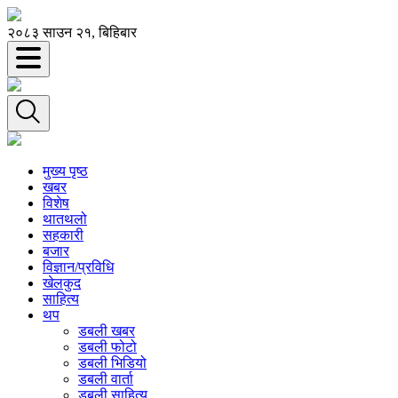
२०८३ साउन २१, बिहिबार
मुख्य पृष्ठ
खबर
विशेष
थातथलो
सहकारी
बजार
विज्ञान/प्रविधि
खेलकुद
साहित्य
थप
डबली खबर
डबली फोटो
डबली भिडियो
डबली वार्ता
डबली साहित्य