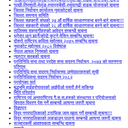
गल्छी-त्रिशुली-मेलुङ-स्याप्रुबेंसी-रसुवागढी सडक योजनाको सूचना
जिल्ला निर्वाचन कार्यालय नुवाकोटको सूचना
जिल्ला समन्वय समिति
जिल्ला सहकारी संघको २७ औं वार्षिक साधारणसभा बस्ने बारे सूचना!!!
जिल्ला सहकारी संघको २८ औं वार्षिक साधारणसभा बस्ने बारे सूचना!!!
तालिममा सहभागीहरुको आवेदन सम्बन्धी सूचना
थ्रेसर धान झार्ने/काेदाे कुट्ने मेसिन सम्बन्धि सूचना!
दोश्रो राष्ट्रिय कविता महोत्सव २०७५ सम्बन्धि सूचना
नुवाकोट महोत्सव २०८० विशेषांक
नेपाल आयल निगमको सूचना
न्यूस्टार क्लबको सूचना
प्रतिनिधि सभा तथा प्रदेश सभा सदस्य निर्वाचन, २०७४ को मतगणना
परिणाम
प्रतिनिधि सभा सदस्य निर्वाचनमा उम्मेदवारहरुको सुची
प्रतिनिधिसभा सदस्य निर्वाचन २०८२
प्रयोगका सर्त
बुद्धभुमि हाईड्रोपावरको आईपीओ यसरी हेर्न सकिन्छ
मिति परिवर्तन
राष्ट्रिय एवं अन्तराष्ट्रिय गै.स.स.हरुको संस्थागत र परियोजनाको
बिस्तृत विवरण पेश गर्ने सम्बन्धी अत्यन्त जरुरी सूचना
विज्ञापन
विदुर नगरपालिकाको ट्राफिक जाम खुला गर्ने सम्बन्धी सुचना!!!
विदुर नगरपालिकाको लकडाउन पालना सम्बन्धी अत्यन्त जरुरी सूचना
सञ्चारकर्मी आवश्यकता सम्बन्धि सूचना