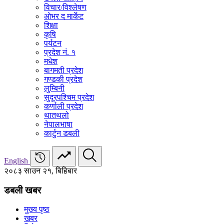
विचार/विश्‍लेषण
ओभर द मार्केट
शिक्षा
कृषि
पर्यटन
प्रदेश नं. १
मधेश
बागमती प्रदेश
गण्डकी प्रदेश
लुम्बिनी
सुदूरपश्चिम प्रदेश
कर्णाली प्रदेश
थातथलो
नेपालभाषा
कार्टुन डबली
English
२०८३ साउन २१, बिहिबार
डबली खबर
मुख्य पृष्ठ
खबर