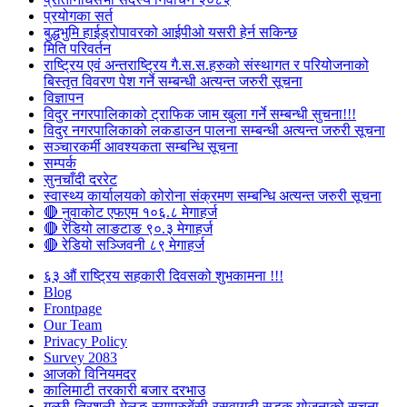
प्रयोगका सर्त
बुद्धभुमि हाईड्रोपावरको आईपीओ यसरी हेर्न सकिन्छ
मिति परिवर्तन
राष्ट्रिय एवं अन्तराष्ट्रिय गै.स.स.हरुको संस्थागत र परियोजनाको
बिस्तृत विवरण पेश गर्ने सम्बन्धी अत्यन्त जरुरी सूचना
विज्ञापन
विदुर नगरपालिकाको ट्राफिक जाम खुला गर्ने सम्बन्धी सुचना!!!
विदुर नगरपालिकाको लकडाउन पालना सम्बन्धी अत्यन्त जरुरी सूचना
सञ्चारकर्मी आवश्यकता सम्बन्धि सूचना
सम्पर्क
सुनचाँदी दररेट
स्वास्थ्य कार्यालयको कोरोना संक्रमण सम्बन्धि अत्यन्त जरुरी सूचना
🔴 नुवाकोट एफएम १०६.८ मेगाहर्ज
🔴 रेडियो लाङटाङ ९०.३ मेगाहर्ज
🔴 रेडियो सञ्जिवनी ८९ मेगाहर्ज
६३ औं राष्ट्रिय सहकारी दिवसको शुभकामना !!!
Blog
Frontpage
Our Team
Privacy Policy
Survey 2083
आजकाे विनियमदर
कालिमाटी तरकारी बजार दरभाउ
गल्छी-त्रिशुली-मेलुङ-स्याप्रुबेंसी-रसुवागढी सडक योजनाको सूचना