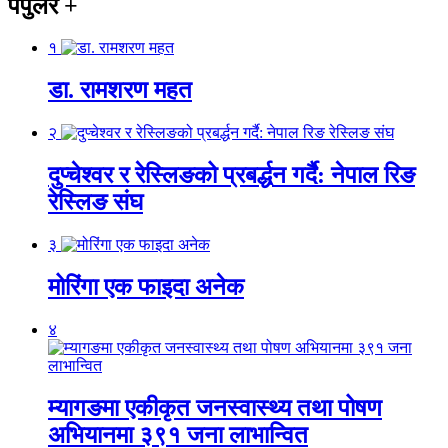
पपुलर
+
१
डा. रामशरण महत
२
दुप्चेश्वर र रेस्लिङको प्रबर्द्धन गर्दै: नेपाल रिङ
रेस्लिङ संघ
३
मोरिंगा एक फाइदा अनेक
४
म्यागङमा एकीकृत जनस्वास्थ्य तथा पोषण
अभियानमा ३९१ जना लाभान्वित