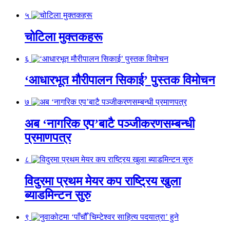
५
चोटिला मुक्तकहरू
६
‘आधारभूत मौरीपालन सिकाई’ पुस्तक विमोचन
७
अब ‘नागरिक एप’बाटै पञ्जीकरणसम्बन्धी
प्रमाणपत्र
८
विदुरमा प्रथम मेयर कप राष्ट्रिय खुला
ब्याडमिन्टन सुरु
९