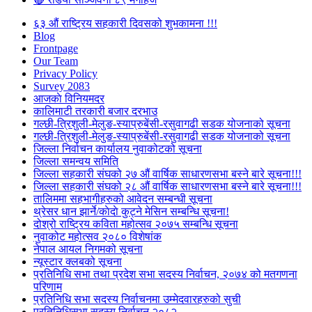
६३ औं राष्ट्रिय सहकारी दिवसको शुभकामना !!!
Blog
Frontpage
Our Team
Privacy Policy
Survey 2083
आजकाे विनियमदर
कालिमाटी तरकारी बजार दरभाउ
गल्छी-त्रिशुली-मेलुङ-स्याप्रुबेंसी-रसुवागढी सडक योजनाको सूचना
गल्छी-त्रिशुली-मेलुङ-स्याप्रुबेंसी-रसुवागढी सडक योजनाको सूचना
जिल्ला निर्वाचन कार्यालय नुवाकोटको सूचना
जिल्ला समन्वय समिति
जिल्ला सहकारी संघको २७ औं वार्षिक साधारणसभा बस्ने बारे सूचना!!!
जिल्ला सहकारी संघको २८ औं वार्षिक साधारणसभा बस्ने बारे सूचना!!!
तालिममा सहभागीहरुको आवेदन सम्बन्धी सूचना
थ्रेसर धान झार्ने/काेदाे कुट्ने मेसिन सम्बन्धि सूचना!
दोश्रो राष्ट्रिय कविता महोत्सव २०७५ सम्बन्धि सूचना
नुवाकोट महोत्सव २०८० विशेषांक
नेपाल आयल निगमको सूचना
न्यूस्टार क्लबको सूचना
प्रतिनिधि सभा तथा प्रदेश सभा सदस्य निर्वाचन, २०७४ को मतगणना
परिणाम
प्रतिनिधि सभा सदस्य निर्वाचनमा उम्मेदवारहरुको सुची
प्रतिनिधिसभा सदस्य निर्वाचन २०८२