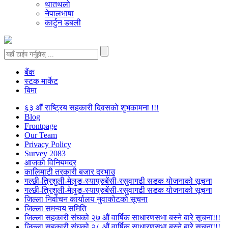
थातथलो
नेपालभाषा
कार्टुन डबली
बैंक
स्टक मार्केट
बिमा
६३ औं राष्ट्रिय सहकारी दिवसको शुभकामना !!!
Blog
Frontpage
Our Team
Privacy Policy
Survey 2083
आजकाे विनियमदर
कालिमाटी तरकारी बजार दरभाउ
गल्छी-त्रिशुली-मेलुङ-स्याप्रुबेंसी-रसुवागढी सडक योजनाको सूचना
गल्छी-त्रिशुली-मेलुङ-स्याप्रुबेंसी-रसुवागढी सडक योजनाको सूचना
जिल्ला निर्वाचन कार्यालय नुवाकोटको सूचना
जिल्ला समन्वय समिति
जिल्ला सहकारी संघको २७ औं वार्षिक साधारणसभा बस्ने बारे सूचना!!!
जिल्ला सहकारी संघको २८ औं वार्षिक साधारणसभा बस्ने बारे सूचना!!!