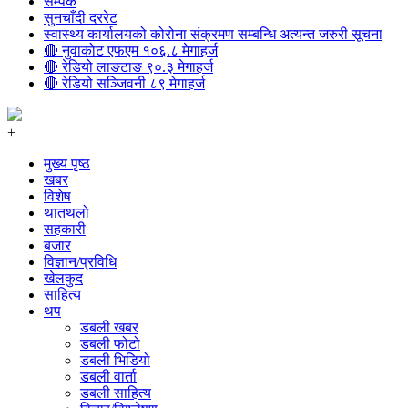
सम्पर्क
सुनचाँदी दररेट
स्वास्थ्य कार्यालयको कोरोना संक्रमण सम्बन्धि अत्यन्त जरुरी सूचना
🔴 नुवाकोट एफएम १०६.८ मेगाहर्ज
🔴 रेडियो लाङटाङ ९०.३ मेगाहर्ज
🔴 रेडियो सञ्जिवनी ८९ मेगाहर्ज
+
मुख्य पृष्ठ
खबर
विशेष
थातथलो
सहकारी
बजार
विज्ञान/प्रविधि
खेलकुद
साहित्य
थप
डबली खबर
डबली फोटो
डबली भिडियो
डबली वार्ता
डबली साहित्य