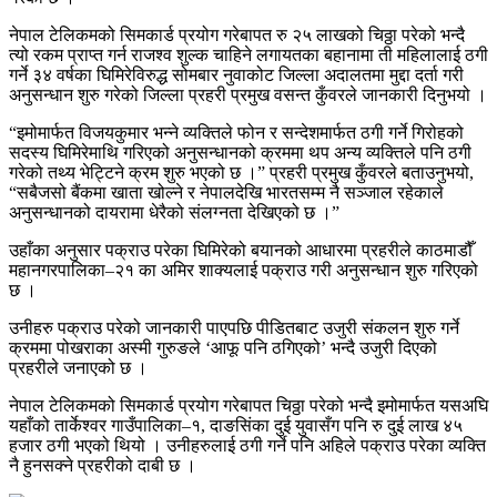
नेपाल टेलिकमको सिमकार्ड प्रयोग गरेबापत रु २५ लाखको चिठ्ठा परेको भन्दै
त्यो रकम प्राप्त गर्न राजश्व शुल्क चाहिने लगायतका बहानामा ती महिलालाई ठगी
गर्ने ३४ वर्षका घिमिरेविरुद्ध सोमबार नुवाकोट जिल्ला अदालतमा मुद्दा दर्ता गरी
अनुसन्धान शुरु गरेको जिल्ला प्रहरी प्रमुख वसन्त कुँवरले जानकारी दिनुभयो ।
“इमोमार्फत विजयकुमार भन्ने व्यक्तिले फोन र सन्देशमार्फत ठगी गर्ने गिरोहको
सदस्य घिमिरेमाथि गरिएको अनुसन्धानको क्रममा थप अन्य व्यक्तिले पनि ठगी
गरेको तथ्य भेट्टिने क्रम शुरु भएको छ ।” प्रहरी प्रमुख कुँवरले बताउनुभयो,
“सबैजसो बैंकमा खाता खोल्ने र नेपालदेखि भारतसम्म नै सञ्जाल रहेकाले
अनुसन्धानको दायरामा धेरैको संलग्नता देखिएको छ ।”
उहाँका अनुसार पक्राउ परेका घिमिरेको बयानको आधारमा प्रहरीले काठमाडौँ
महानगरपालिका–२१ का अमिर शाक्यलाई पक्राउ गरी अनुसन्धान शुरु गरिएको
छ ।
उनीहरु पक्राउ परेको जानकारी पाएपछि पीडितबाट उजुरी संकलन शुरु गर्ने
क्रममा पोखराका अस्मी गुरुङले ‘आफू पनि ठगिएको’ भन्दै उजुरी दिएको
प्रहरीले जनाएको छ ।
नेपाल टेलिकमको सिमकार्ड प्रयोग गरेबापत चिठ्ठा परेको भन्दै इमोमार्फत यसअघि
यहाँको तार्केश्वर गाउँपालिका–१, दाङसिंका दुई युवासँग पनि रु दुई लाख ४५
हजार ठगी भएको थियो । उनीहरुलाई ठगी गर्ने पनि अहिले पक्राउ परेका व्यक्ति
नै हुनसक्ने प्रहरीको दाबी छ ।