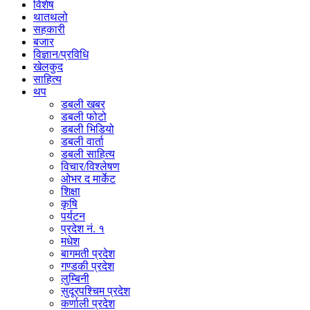
विशेष
थातथलो
सहकारी
बजार
विज्ञान/प्रविधि
खेलकुद
साहित्य
थप
डबली खबर
डबली फोटो
डबली भिडियो
डबली वार्ता
डबली साहित्य
विचार/विश्‍लेषण
ओभर द मार्केट
शिक्षा
कृषि
पर्यटन
प्रदेश नं. १
मधेश
बागमती प्रदेश
गण्डकी प्रदेश
लुम्बिनी
सुदूरपश्चिम प्रदेश
कर्णाली प्रदेश