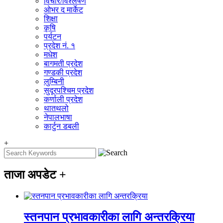
विचार/विश्‍लेषण
ओभर द मार्केट
शिक्षा
कृषि
पर्यटन
प्रदेश नं. १
मधेश
बागमती प्रदेश
गण्डकी प्रदेश
लुम्बिनी
सुदूरपश्चिम प्रदेश
कर्णाली प्रदेश
थातथलो
नेपालभाषा
कार्टुन डबली
+
ताजा अपडेट
+
स्तनपान प्रभावकारीका लागि अन्तरक्रिया