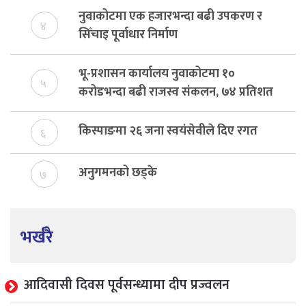
नुवाकोटमा एक हजारभन्दा बढी उपकरण र
४
सिँचाइ पूर्वाधार निर्माण
भू-प्रशासन कार्यालय नुवाकोटमा १०
५
करोडभन्दा बढी राजस्व संकलन, ७४ प्रतिशत
बेरुजु फर्छयौट
किस्पाङमा २६ जना स्वयंसेवीले दिए रगत
६
अनुगमनको छड्के
७
भर्खरै
आदिवासी दिवस पूर्वसन्ध्यामा दीप प्रज्वलन