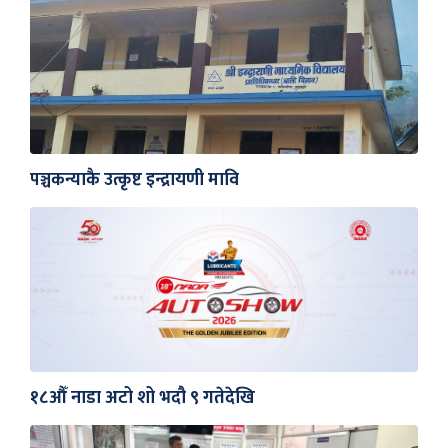
पञ्चकन्याकै उत्कृष्ट इन्द्रायणी मावि
१८औँ नाडा अटो शो भदौ ९ गतेदेखि