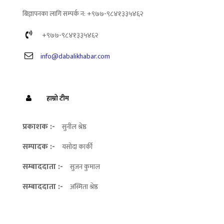
बिज्ञापनका लागि सम्पर्क न: +९७७-९८४१३३५४६२
+९७७-९८४१३३५४६२
info@dabalikhabar.com
हाम्रो टीम
प्रकाशक :-
सुनील श्रेष्ठ
सम्पादक :-
यसोदा कार्की
सम्बाददाता :-
सुजन कुमाल
सम्बाददाता :-
अस्मिता श्रेष्ठ