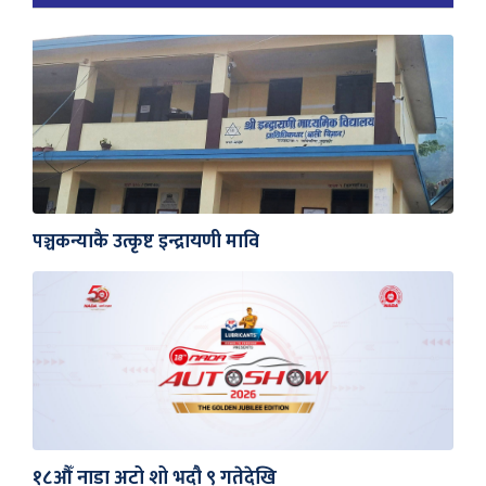
पञ्चकन्याकै उत्कृष्ट इन्द्रायणी मावि
१८औँ नाडा अटो शो भदौ ९ गतेदेखि