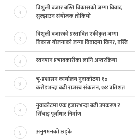
त्रिशुली बजार बस्ति विकासको जग्गा विवाद
१
सुल्झाउन संयोजक तोकियो
त्रिशूली बजारको प्रस्तावित एकीकृत जग्गा
२
विकास योजनाको जग्गा विवादमा किन?, बस्ति
विकास दर्ता नभए समिति विघटन हुने
स्तनपान प्रभावकारीका लागि अन्तरक्रिया
३
भू-प्रशासन कार्यालय नुवाकोटमा १०
४
करोडभन्दा बढी राजस्व संकलन, ७४ प्रतिशत
बेरुजु फर्छयौट
नुवाकोटमा एक हजारभन्दा बढी उपकरण र
५
सिँचाइ पूर्वाधार निर्माण
अनुगमनको छड्के
६