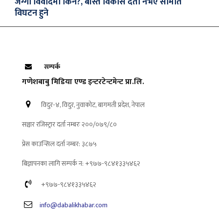
जग्गा विवादमा किन?, बस्ति विकास दर्ता नभए समिति
विघटन हुने
सम्पर्क
गणेशबाबु मिडिया एण्ड इन्टरटेन्टमेन्ट प्रा.लि.
विदुर-४, विदुर, नुवाकोट, बागमती प्रदेश, नेपाल
सञ्चार रजिस्ट्रार दर्ता नम्बरः २००/०७९/८०
प्रेस काउन्सिल दर्ता नम्बर: ३८७५
बिज्ञापनका लागि सम्पर्क न: +९७७-९८४१३३५४६२
+९७७-९८४१३३५४६२
info@dabalikhabar.com