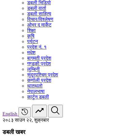
डबली भिडियो
डबली वार्ता
डबली साहित्य
विचार/विश्‍लेषण
ओभर द मार्केट
शिक्षा
कृषि
पर्यटन
प्रदेश नं. १
मधेश
बागमती प्रदेश
गण्डकी प्रदेश
लुम्बिनी
सुदूरपश्चिम प्रदेश
कर्णाली प्रदेश
थातथलो
नेपालभाषा
कार्टुन डबली
English
२०८३ साउन २२, शुक्रबार
डबली खबर