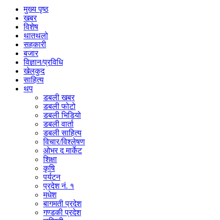
मुख्य पृष्ठ
खबर
विशेष
थातथलो
सहकारी
बजार
विज्ञान/प्रविधि
खेलकुद
साहित्य
थप
डबली खबर
डबली फोटो
डबली भिडियो
डबली वार्ता
डबली साहित्य
विचार/विश्‍लेषण
ओभर द मार्केट
शिक्षा
कृषि
पर्यटन
प्रदेश नं. १
मधेश
बागमती प्रदेश
गण्डकी प्रदेश