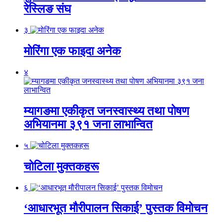
रेस्लिङ संघ
३
मोरिंगा एक फाइदा अनेक
४
म्यागङमा एकीकृत जनस्वास्थ्य तथा पोषण
अभियानमा ३९१ जना लाभान्वित
५
चोटिला मुक्तकहरू
६
‘आधारभूत मौरीपालन सिकाई’ पुस्तक विमोचन