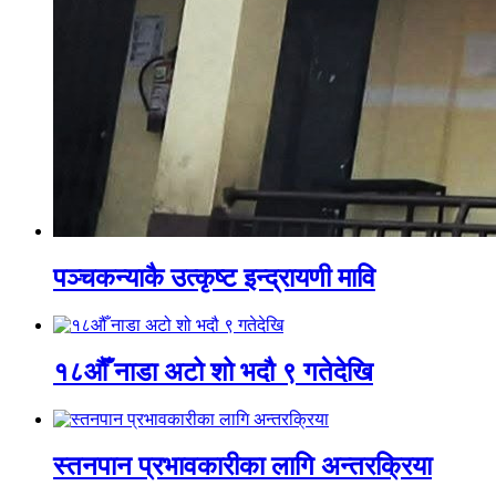
पञ्चकन्याकै उत्कृष्ट इन्द्रायणी मावि
१८औँ नाडा अटो शो भदौ ९ गतेदेखि
स्तनपान प्रभावकारीका लागि अन्तरक्रिया