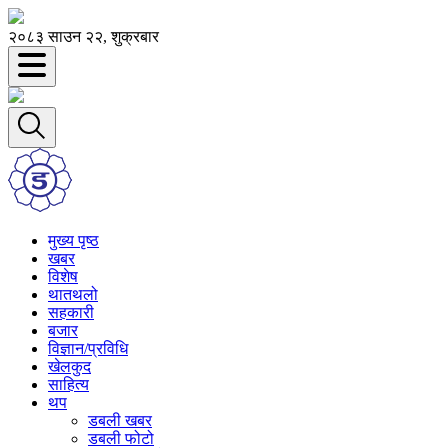
२०८३ साउन २२, शुक्रबार
मुख्य पृष्ठ
खबर
विशेष
थातथलो
सहकारी
बजार
विज्ञान/प्रविधि
खेलकुद
साहित्य
थप
डबली खबर
डबली फोटो