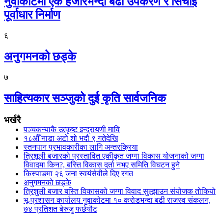
नुवाकोटमा एक हजारभन्दा बढी उपकरण र सिँचाइ
पूर्वाधार निर्माण
६
अनुगमनको छड्के
७
साहित्यकार सञ्जुको दुई कृति सार्वजनिक
भर्खरै
पञ्चकन्याकै उत्कृष्ट इन्द्रायणी मावि
१८औँ नाडा अटो शो भदौ ९ गतेदेखि
स्तनपान प्रभावकारीका लागि अन्तरक्रिया
त्रिशूली बजारको प्रस्तावित एकीकृत जग्गा विकास योजनाको जग्गा
विवादमा किन?, बस्ति विकास दर्ता नभए समिति विघटन हुने
किस्पाङमा २६ जना स्वयंसेवीले दिए रगत
अनुगमनको छड्के
त्रिशुली बजार बस्ति विकासको जग्गा विवाद सुल्झाउन संयोजक तोकियो
भू-प्रशासन कार्यालय नुवाकोटमा १० करोडभन्दा बढी राजस्व संकलन,
७४ प्रतिशत बेरुजु फर्छयौट