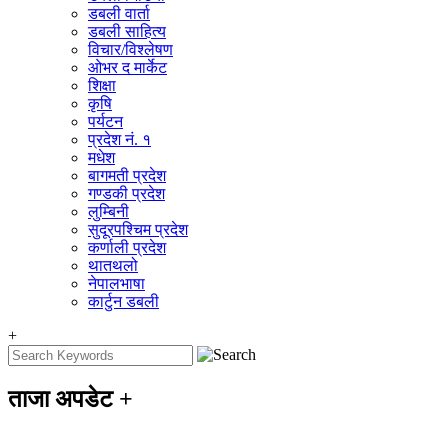
डबली वार्ता
डबली साहित्य
विचार/विश्‍लेषण
ओभर द मार्केट
शिक्षा
कृषि
पर्यटन
प्रदेश नं. १
मधेश
बागमती प्रदेश
गण्डकी प्रदेश
लुम्बिनी
सुदूरपश्चिम प्रदेश
कर्णाली प्रदेश
थातथलो
नेपालभाषा
कार्टुन डबली
+
ताजा अपडेट
+