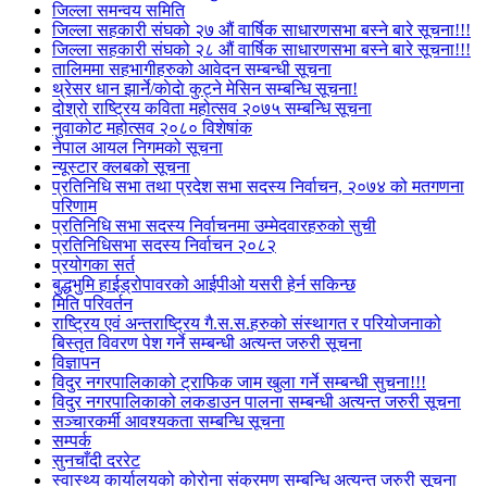
जिल्ला समन्वय समिति
जिल्ला सहकारी संघको २७ औं वार्षिक साधारणसभा बस्ने बारे सूचना!!!
जिल्ला सहकारी संघको २८ औं वार्षिक साधारणसभा बस्ने बारे सूचना!!!
तालिममा सहभागीहरुको आवेदन सम्बन्धी सूचना
थ्रेसर धान झार्ने/काेदाे कुट्ने मेसिन सम्बन्धि सूचना!
दोश्रो राष्ट्रिय कविता महोत्सव २०७५ सम्बन्धि सूचना
नुवाकोट महोत्सव २०८० विशेषांक
नेपाल आयल निगमको सूचना
न्यूस्टार क्लबको सूचना
प्रतिनिधि सभा तथा प्रदेश सभा सदस्य निर्वाचन, २०७४ को मतगणना
परिणाम
प्रतिनिधि सभा सदस्य निर्वाचनमा उम्मेदवारहरुको सुची
प्रतिनिधिसभा सदस्य निर्वाचन २०८२
प्रयोगका सर्त
बुद्धभुमि हाईड्रोपावरको आईपीओ यसरी हेर्न सकिन्छ
मिति परिवर्तन
राष्ट्रिय एवं अन्तराष्ट्रिय गै.स.स.हरुको संस्थागत र परियोजनाको
बिस्तृत विवरण पेश गर्ने सम्बन्धी अत्यन्त जरुरी सूचना
विज्ञापन
विदुर नगरपालिकाको ट्राफिक जाम खुला गर्ने सम्बन्धी सुचना!!!
विदुर नगरपालिकाको लकडाउन पालना सम्बन्धी अत्यन्त जरुरी सूचना
सञ्चारकर्मी आवश्यकता सम्बन्धि सूचना
सम्पर्क
सुनचाँदी दररेट
स्वास्थ्य कार्यालयको कोरोना संक्रमण सम्बन्धि अत्यन्त जरुरी सूचना