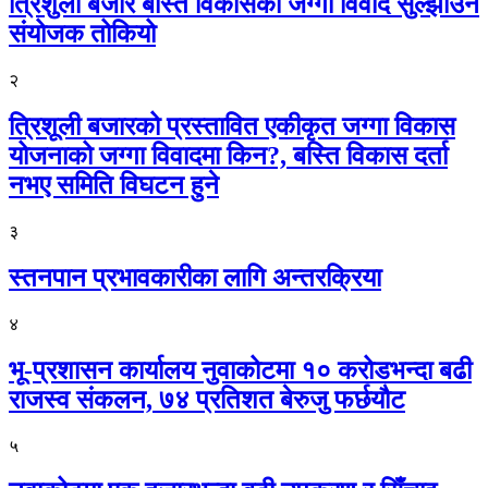
त्रिशुली बजार बस्ति विकासको जग्गा विवाद सुल्झाउन
संयोजक तोकियो
२
त्रिशूली बजारको प्रस्तावित एकीकृत जग्गा विकास
योजनाको जग्गा विवादमा किन?, बस्ति विकास दर्ता
नभए समिति विघटन हुने
३
स्तनपान प्रभावकारीका लागि अन्तरक्रिया
४
भू-प्रशासन कार्यालय नुवाकोटमा १० करोडभन्दा बढी
राजस्व संकलन, ७४ प्रतिशत बेरुजु फर्छयौट
५