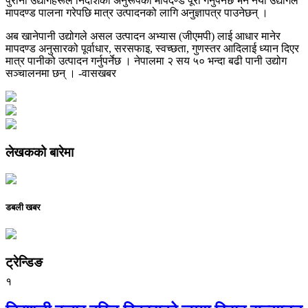
पुराना उद्योगहरूले निर्देशिका अनुरूपको मापदण्ड पूरा गर्नुपर्नेछ भने नयाँ उद्योगले
मापदण्ड पालना गरेपछि मात्र उत्पादनको लागि अनुज्ञापत्र पाउनेछन् ।
अब खानेपानी उद्योगले असल उत्पादन अभ्यास (जीएमपी) लाई आधार मानेर
मापदण्ड अनुसारको पूर्वाधार, सरसफाइ, स्वच्छता, गुणस्तर आदिलाई ध्यान दिएर
मात्र पानीको उत्पादन गर्नुपर्नेछ । नेपालमा २ सय ५० भन्दा बढी पानी उद्योग
सञ्चालनमा छन् । -वासखबर
लेखकको बारेमा
डबली खबर
ट्रेन्डिङ
१