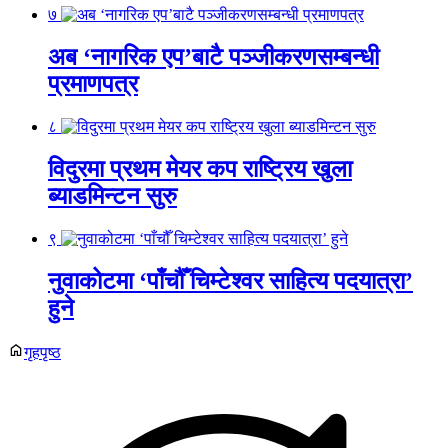
७
अब ‘नागरिक एप’बाटै पञ्जीकरणसम्बन्धी
प्रमाणपत्र
८
विदुरमा प्रथम मेयर कप राष्ट्रिय खुला
ब्याडमिन्टन सुरु
९
नुवाकोटमा ‘पाँचौँ चिम्टेश्वर साहित्य पदयात्रा’
हुने
गृहपृष्ठ