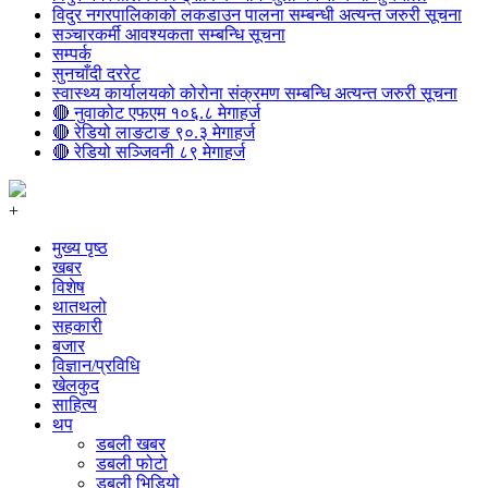
विदुर नगरपालिकाको लकडाउन पालना सम्बन्धी अत्यन्त जरुरी सूचना
सञ्चारकर्मी आवश्यकता सम्बन्धि सूचना
सम्पर्क
सुनचाँदी दररेट
स्वास्थ्य कार्यालयको कोरोना संक्रमण सम्बन्धि अत्यन्त जरुरी सूचना
🔴 नुवाकोट एफएम १०६.८ मेगाहर्ज
🔴 रेडियो लाङटाङ ९०.३ मेगाहर्ज
🔴 रेडियो सञ्जिवनी ८९ मेगाहर्ज
+
मुख्य पृष्ठ
खबर
विशेष
थातथलो
सहकारी
बजार
विज्ञान/प्रविधि
खेलकुद
साहित्य
थप
डबली खबर
डबली फोटो
डबली भिडियो