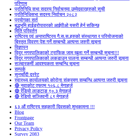
परिणाम
प्रतिनिधि सभा सदस्य निर्वाचनमा उम्मेदवारहरुको सुची
प्रतिनिधिसभा सदस्य निर्वाचन २०८२
प्रयोगका सर्त
बुद्धभुमि हाईड्रोपावरको आईपीओ यसरी हेर्न सकिन्छ
मिति परिवर्तन
राष्ट्रिय एवं अन्तराष्ट्रिय गै.स.स.हरुको संस्थागत र परियोजनाको
बिस्तृत विवरण पेश गर्ने सम्बन्धी अत्यन्त जरुरी सूचना
विज्ञापन
विदुर नगरपालिकाको ट्राफिक जाम खुला गर्ने सम्बन्धी सुचना!!!
विदुर नगरपालिकाको लकडाउन पालना सम्बन्धी अत्यन्त जरुरी सूचना
सञ्चारकर्मी आवश्यकता सम्बन्धि सूचना
सम्पर्क
सुनचाँदी दररेट
स्वास्थ्य कार्यालयको कोरोना संक्रमण सम्बन्धि अत्यन्त जरुरी सूचना
🔴 नुवाकोट एफएम १०६.८ मेगाहर्ज
🔴 रेडियो लाङटाङ ९०.३ मेगाहर्ज
🔴 रेडियो सञ्जिवनी ८९ मेगाहर्ज
६३ औं राष्ट्रिय सहकारी दिवसको शुभकामना !!!
Blog
Frontpage
Our Team
Privacy Policy
Survey 2083