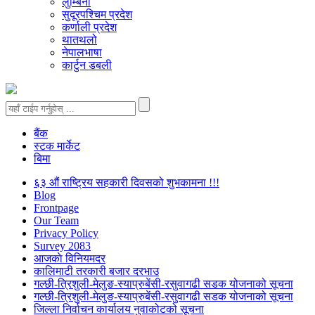
लुम्बिनी
सुदूरपश्चिम प्रदेश
कर्णाली प्रदेश
थातथलो
नेपालभाषा
कार्टुन डबली
बैंक
स्टक मार्केट
बिमा
६३ औं राष्ट्रिय सहकारी दिवसको शुभकामना !!!
Blog
Frontpage
Our Team
Privacy Policy
Survey 2083
आजकाे विनियमदर
कालिमाटी तरकारी बजार दरभाउ
गल्छी-त्रिशुली-मेलुङ-स्याप्रुबेंसी-रसुवागढी सडक योजनाको सूचना
गल्छी-त्रिशुली-मेलुङ-स्याप्रुबेंसी-रसुवागढी सडक योजनाको सूचना
जिल्ला निर्वाचन कार्यालय नुवाकोटको सूचना