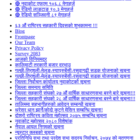
🔴 नुवाकोट एफएम १०६.८ मेगाहर्ज
🔴 रेडियो लाङटाङ ९०.३ मेगाहर्ज
🔴 रेडियो सञ्जिवनी ८९ मेगाहर्ज
६३ औं राष्ट्रिय सहकारी दिवसको शुभकामना !!!
Blog
Frontpage
Our Team
Privacy Policy
Survey 2083
आजकाे विनियमदर
कालिमाटी तरकारी बजार दरभाउ
गल्छी-त्रिशुली-मेलुङ-स्याप्रुबेंसी-रसुवागढी सडक योजनाको सूचना
गल्छी-त्रिशुली-मेलुङ-स्याप्रुबेंसी-रसुवागढी सडक योजनाको सूचना
जिल्ला निर्वाचन कार्यालय नुवाकोटको सूचना
जिल्ला समन्वय समिति
जिल्ला सहकारी संघको २७ औं वार्षिक साधारणसभा बस्ने बारे सूचना!!!
जिल्ला सहकारी संघको २८ औं वार्षिक साधारणसभा बस्ने बारे सूचना!!!
तालिममा सहभागीहरुको आवेदन सम्बन्धी सूचना
थ्रेसर धान झार्ने/काेदाे कुट्ने मेसिन सम्बन्धि सूचना!
दोश्रो राष्ट्रिय कविता महोत्सव २०७५ सम्बन्धि सूचना
नुवाकोट महोत्सव २०८० विशेषांक
नेपाल आयल निगमको सूचना
न्यूस्टार क्लबको सूचना
प्रतिनिधि सभा तथा प्रदेश सभा सदस्य निर्वाचन, २०७४ को मतगणना