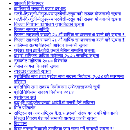
आजकाे विनियमदर
कालिमाटी तरकारी बजार दरभाउ
गल्छी-त्रिशुली-मेलुङ-स्याप्रुबेंसी-रसुवागढी सडक योजनाको सूचना
गल्छी-त्रिशुली-मेलुङ-स्याप्रुबेंसी-रसुवागढी सडक योजनाको सूचना
जिल्ला निर्वाचन कार्यालय नुवाकोटको सूचना
जिल्ला समन्वय समिति
जिल्ला सहकारी संघको २७ औं वार्षिक साधारणसभा बस्ने बारे सूचना!!!
जिल्ला सहकारी संघको २८ औं वार्षिक साधारणसभा बस्ने बारे सूचना!!!
तालिममा सहभागीहरुको आवेदन सम्बन्धी सूचना
थ्रेसर धान झार्ने/काेदाे कुट्ने मेसिन सम्बन्धि सूचना!
दोश्रो राष्ट्रिय कविता महोत्सव २०७५ सम्बन्धि सूचना
नुवाकोट महोत्सव २०८० विशेषांक
नेपाल आयल निगमको सूचना
न्यूस्टार क्लबको सूचना
प्रतिनिधि सभा तथा प्रदेश सभा सदस्य निर्वाचन, २०७४ को मतगणना
परिणाम
प्रतिनिधि सभा सदस्य निर्वाचनमा उम्मेदवारहरुको सुची
प्रतिनिधिसभा सदस्य निर्वाचन २०८२
प्रयोगका सर्त
बुद्धभुमि हाईड्रोपावरको आईपीओ यसरी हेर्न सकिन्छ
मिति परिवर्तन
राष्ट्रिय एवं अन्तराष्ट्रिय गै.स.स.हरुको संस्थागत र परियोजनाको
बिस्तृत विवरण पेश गर्ने सम्बन्धी अत्यन्त जरुरी सूचना
विज्ञापन
विदुर नगरपालिकाको ट्राफिक जाम खुला गर्ने सम्बन्धी सुचना!!!