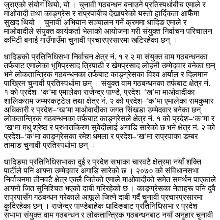
जुराएको संयोग थियो, यो । चुनावी गठबन्धन बनाउने प्रतिस्पर्धाबीच एमाले र
माओवादी तथा काङ्ग्रेस र राप्रपाबीच देखापरेको यस्तो हार्दिकता आफैँमा
सुखद थियो । चुनावी अभियान सञ्चालन गर्ने क्रममा धादिङ एमाले र
माओवादीले संयुक्त कार्यकर्ता भेलाको आयोजना गरी संयुक्त निर्वाचन परिचालन
कमिटी बनाई गाउँगाउँमा चुनावी प्रचारप्रसारमा खटिरहेका छन् ।
धादिङको प्रतिनिधिसभा निर्वाचन क्षेत्र नं. १ र २ मा संयुक्त वाम गठबन्धनका
तर्फबाट एमालेका भूमिप्रसाद त्रिपाठी र खेमप्रसाद लोहनी उम्मेदवार बनेका छन्
भने लोकतान्त्रिक गठबन्धनका तर्फबाट काङ्ग्रेसका विश्व अर्याल र दिलमान
पाख्रिन चुनावी प्रतिस्पर्धामा छन् । संयुक्त वाम गठबन्धनका तर्फबाट क्षेत्र नं.
१ को प्रदेश–‘क’मा एमालेका राजेन्द्र पाण्डे, प्रदेश–‘ख’मा माओवादीका
शालिकराम जम्मरकट्टेल तथा क्षेत्र नं. २ को प्रदेश–‘क’मा एमालेका रामकुमार
अधिकारी र प्रदेश–‘ख’मा माओवादीका जगत सिंखडा उम्मेदवार बनेका छन् ।
लोकतान्त्रिक गठबन्धनका तर्फबाट काङ्ग्रेसले क्षेत्र नं. १ को प्रदेश–‘क’मा र
‘ख’मा मधु श्रेष्ठ र प्रभातकिरण सुवेदीलाई अगाडि सारेको छ भने क्षेत्र नं. २ को
प्रदेश–‘क’मा काङ्ग्रेसका रमेश धमला र प्रदेश–‘ख’मा राप्रपाका डम्बर
तामाङ चुनावी प्रतिस्पर्धामा छन् ।
धादिङमा प्रतिनिधिसभाका दुई र प्रदेश सभाका चारवटै क्षेत्रमा नयाँ शक्ति
पार्टीले पनि आफ्ना उम्मेदवार अगाडि सारेको छ । २०७० को संविधानसभा
निर्वाचनमा तीनवटै क्षेत्र एक्लै जितेको एमाले माओवादीको समेत समर्थन पाएकाले
आफ्नो जित सुनिश्चित भएको दाबी गरिरहेको छ । काङ्ग्रेसका नेताहरू पनि दुवै
राप्रपासँग गठबन्धन गरेकाले आफूले जित्ने दाबी गर्दै चुनावी प्रचारप्रसारमा
कुदिरहेका छन् । राजेन्द्र पाण्डेबाहेक धादिङबाट प्रतिनिधिसभा र प्रदेश
सभामा संयुक्त वाम गठबन्धन र लोकतान्त्रिक गठबन्धनबाट नयाँ अनुहार चुनावी