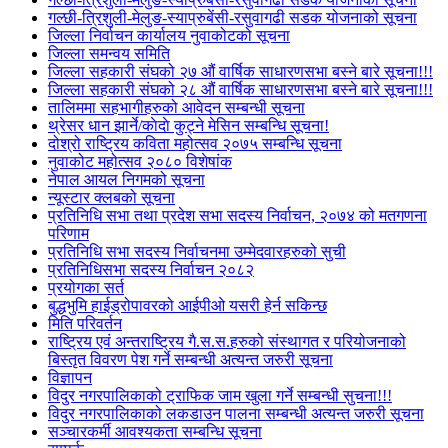
गल्छी-त्रिशुली-मेलुङ-स्याप्रुबेंसी-रसुवागढी सडक योजनाको सूचना
जिल्ला निर्वाचन कार्यालय नुवाकोटको सूचना
जिल्ला समन्वय समिति
जिल्ला सहकारी संघको २७ औं वार्षिक साधारणसभा बस्ने बारे सूचना!!!
जिल्ला सहकारी संघको २८ औं वार्षिक साधारणसभा बस्ने बारे सूचना!!!
तालिममा सहभागीहरुको आवेदन सम्बन्धी सूचना
थ्रेसर धान झार्ने/काेदाे कुट्ने मेसिन सम्बन्धि सूचना!
दोश्रो राष्ट्रिय कविता महोत्सव २०७५ सम्बन्धि सूचना
नुवाकोट महोत्सव २०८० विशेषांक
नेपाल आयल निगमको सूचना
न्यूस्टार क्लबको सूचना
प्रतिनिधि सभा तथा प्रदेश सभा सदस्य निर्वाचन, २०७४ को मतगणना
परिणाम
प्रतिनिधि सभा सदस्य निर्वाचनमा उम्मेदवारहरुको सुची
प्रतिनिधिसभा सदस्य निर्वाचन २०८२
प्रयोगका सर्त
बुद्धभुमि हाईड्रोपावरको आईपीओ यसरी हेर्न सकिन्छ
मिति परिवर्तन
राष्ट्रिय एवं अन्तराष्ट्रिय गै.स.स.हरुको संस्थागत र परियोजनाको
बिस्तृत विवरण पेश गर्ने सम्बन्धी अत्यन्त जरुरी सूचना
विज्ञापन
विदुर नगरपालिकाको ट्राफिक जाम खुला गर्ने सम्बन्धी सुचना!!!
विदुर नगरपालिकाको लकडाउन पालना सम्बन्धी अत्यन्त जरुरी सूचना
सञ्चारकर्मी आवश्यकता सम्बन्धि सूचना