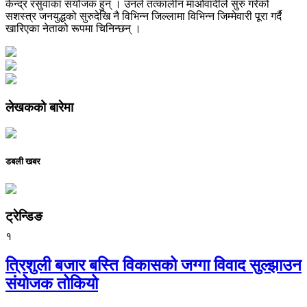
केन्द्र रसुवाका संयोजक हुन् । उनले तत्कालीन माओवादीले सुरु गरेको
सशस्त्र जनयुद्धको सुरुदेखि नै विभिन्न जिल्लामा विभिन्न जिम्मेवारी पूरा गर्दै
खारिएका नेताको रूपमा चिनिन्छन् ।
लेखकको बारेमा
डबली खबर
ट्रेन्डिङ
१
त्रिशुली बजार बस्ति विकासको जग्गा विवाद सुल्झाउन
संयोजक तोकियो