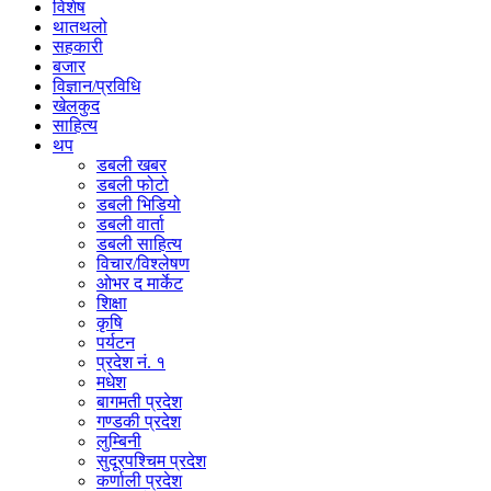
विशेष
थातथलो
सहकारी
बजार
विज्ञान/प्रविधि
खेलकुद
साहित्य
थप
डबली खबर
डबली फोटो
डबली भिडियो
डबली वार्ता
डबली साहित्य
विचार/विश्‍लेषण
ओभर द मार्केट
शिक्षा
कृषि
पर्यटन
प्रदेश नं. १
मधेश
बागमती प्रदेश
गण्डकी प्रदेश
लुम्बिनी
सुदूरपश्चिम प्रदेश
कर्णाली प्रदेश