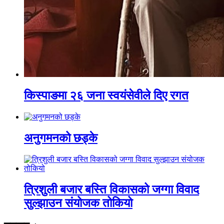
किस्पाङमा २६ जना स्वयंसेवीले दिए रगत
अनुगमनको छड्के
त्रिशुली बजार बस्ति विकासको जग्गा विवाद
सुल्झाउन संयोजक तोकियो