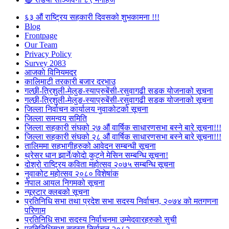
६३ औं राष्ट्रिय सहकारी दिवसको शुभकामना !!!
Blog
Frontpage
Our Team
Privacy Policy
Survey 2083
आजकाे विनियमदर
कालिमाटी तरकारी बजार दरभाउ
गल्छी-त्रिशुली-मेलुङ-स्याप्रुबेंसी-रसुवागढी सडक योजनाको सूचना
गल्छी-त्रिशुली-मेलुङ-स्याप्रुबेंसी-रसुवागढी सडक योजनाको सूचना
जिल्ला निर्वाचन कार्यालय नुवाकोटको सूचना
जिल्ला समन्वय समिति
जिल्ला सहकारी संघको २७ औं वार्षिक साधारणसभा बस्ने बारे सूचना!!!
जिल्ला सहकारी संघको २८ औं वार्षिक साधारणसभा बस्ने बारे सूचना!!!
तालिममा सहभागीहरुको आवेदन सम्बन्धी सूचना
थ्रेसर धान झार्ने/काेदाे कुट्ने मेसिन सम्बन्धि सूचना!
दोश्रो राष्ट्रिय कविता महोत्सव २०७५ सम्बन्धि सूचना
नुवाकोट महोत्सव २०८० विशेषांक
नेपाल आयल निगमको सूचना
न्यूस्टार क्लबको सूचना
प्रतिनिधि सभा तथा प्रदेश सभा सदस्य निर्वाचन, २०७४ को मतगणना
परिणाम
प्रतिनिधि सभा सदस्य निर्वाचनमा उम्मेदवारहरुको सुची
प्रतिनिधिसभा सदस्य निर्वाचन २०८२