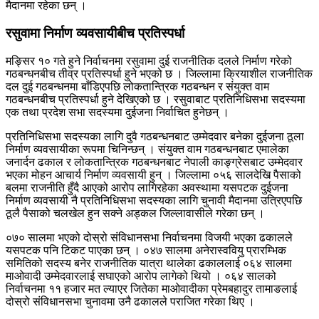
मैदानमा रहेका छन् ।
रसुवामा निर्माण व्यवसायीबीच प्रतिस्पर्धा
मङ्सिर १० गते हुने निर्वाचनमा रसुवामा दुई राजनीतिक दलले निर्माण गरेको
गठबन्धनबीच तीव्र प्रतिस्पर्धा हुने भएको छ । जिल्लामा क्रियाशील राजनीतिक
दल दुई गठबन्धनमा बाँडिएपछि लोकतान्त्रिक गठबन्धन र संयुक्त वाम
गठबन्धनबीच प्रतिस्पर्धा हुने देखिएको छ । रसुवाबाट प्रतिनिधिसभा सदस्यमा
एक तथा प्रदेश सभा सदस्यमा दुईजना निर्वाचित हुनेछन् ।
प्रतिनिधिसभा सदस्यका लागि दुवै गठबन्धनबाट उम्मेदवार बनेका दुईजना ठूला
निर्माण व्यवसायीका रूपमा चिनिन्छन् । संयुक्त वाम गठबन्धनबाट एमालेका
जनार्दन ढकाल र लोकतान्त्रिक गठबन्धनबाट नेपाली काङ्ग्रेसबाट उम्मेदवार
भएका मोहन आचार्य निर्माण व्यवसायी हुन् । जिल्लामा ०५६ सालदेखि पैसाको
बलमा राजनीति हुँदै आएको आरोप लागिरहेका अवस्थामा यसपटक दुईजना
निर्माण व्यवसायी नै प्रतिनिधिसभा सदस्यका लागि चुनावी मैदानमा उत्रिएपछि
ठूलै पैसाको चलखेल हुन सक्ने अड्कल जिल्लावासीले गरेका छन् ।
०७० सालमा भएको दोस्रो संविधानसभा निर्वाचनमा विजयी भएका ढकालले
यसपटक पनि टिकट पाएका छन् । ०४७ सालमा अनेरास्ववियु प्रारम्भिक
समितिको सदस्य बनेर राजनीतिक यात्रा थालेका ढकाललाई ०६४ सालमा
माओवादी उम्मेदवारलाई सघाएको आरोप लागेको थियो । ०६४ सालको
निर्वाचनमा ११ हजार मत ल्याएर जितेका माओवादीका प्रेमबहादुर तामाङलाई
दोस्रो संविधानसभा चुनावमा उनै ढकालले पराजित गरेका थिए ।