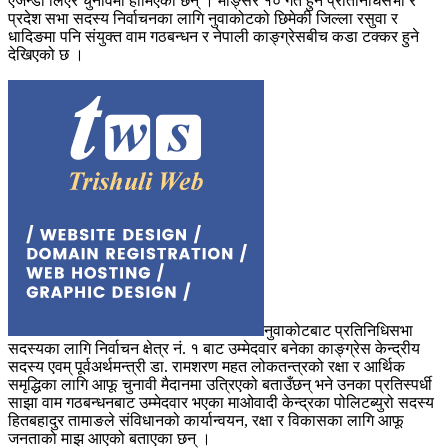
एजेन्डा लिएर चुनावमा होमिएका छन् । मङ्सिर १० गते हुने प्रतिनिधिसभा र
प्रदेश सभा सदस्य निर्वाचनका लागि नुवाकोटको छिमेकी जिल्ला रसुवा र
धादिङमा पनि संयुक्त वाम गठबन्धन र नेपाली काङ्ग्रेसबीच कडा टक्कर हुने
देखिएको छ ।
नुवाकोटबाट प्रतिनिधिसभा
सदस्यका लागि निर्वाचन क्षेत्र नं. १ बाट उम्मेदवार बनेका काङ्ग्रेस केन्द्रीय
सदस्य एवम् पूर्वअर्थमन्त्री डा. रामशरण महत लोकतन्त्रको रक्षा र आर्थिक
समृद्धिका लागि आफू चुनावी मैदानमा उत्रिएको बताउँछन् भने उनका प्रतिस्पर्धी
साझा वाम गठबन्धनबाट उम्मेदवार भएका माओवादी केन्द्रका पोलिटब्युरो सदस्य
हितबहादुर तामाङले संविधानको कार्यान्वयन, रक्षा र विकासका लागि आफू
जनताको माझ आएको बताएका छन् ।