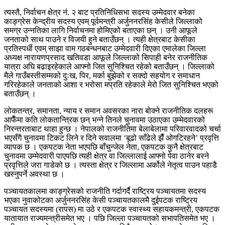
त्यस्तै, निर्वाचन क्षेत्र नं. २ बाट प्रतिनिधिसभा सदस्य उम्मेदवार बनेका
काङ्ग्रेस केन्द्रीय सदस्य एवम् पूर्वमन्त्री अर्जुननरसिंह केसीले जिल्लाको
समग्र उन्नतिका लागि निर्वाचनमा होमिएको बताएका छन् । उनी आफूले
जनताको साथ पाउने र विजयी हुने बताउँछन् । त्यही क्षेत्रबाट केसीका
प्रतिस्पर्धी एवम् साझा वाम गठबन्धनबाट उम्मेदवारी दिएका एमालेका जिल्ला
अध्यक्ष नारायणप्रसाद खतिवडा आफूले जिल्लाको सिपाही बनेर राजनीतिक
यात्रा अघि बढाइरहेकाले आफ्नो जित सुनिश्चित रहेको बताउँछन् । जिल्लाको
मैले गाउँबस्तीसम्मको दुःख, पिर, मर्का बुझेको र सक्दो सहयोग र समाधान
गरिरहेकाले जनताको आशा र भरोसा मप्रति रहेकाले मेरो जित सुनिश्चित भएको
बताउँछन् ।
लोकतन्त्र, समानता, न्याय र समान अवसरका नारा बोक्ने राजनीतिक दलहरू
आफैँमा कति लोकतान्त्रिक छन् भन्ने तिनले चुनावमा उठाएका उम्मेदवारको
निरन्तरताबाट थाहा हुन्छ । नेपालको राजनीतिमा बेलाबेलामा परिवारवादको चर्चा
भएसँगै चुनावमा टिकट लिने र दिने सवालमा ‘बूढो साँढेले झैँ ओगटिरहने’ प्रवृत्ति
व्यापक छ । एकपटक नेता भएपछि बाँचुन्जेल नेता, एकपटक कुनै क्षेत्रबाट
चुनावमा उम्मेदवारी पाएपछि त्यही क्षेत्र वा जिल्लालाई आफ्नो पेवा ठानेर बस्ने
प्रवृत्तिले जरा गाडेको छ । त्यस्ता क्षेत्र र जिल्लामा अर्कोले नेतृत्व पाउन पहाडै
खस्नुपर्ने अवस्था छ ।
पञ्चायतकालमा काङ्ग्रेसको राजनीति गर्दागर्दै राष्ट्रिय पञ्चायतमा सदस्य
भएका नुवाकोटका अर्जुननरसिंह केसी पञ्चायतकालमै दुईपटक राष्ट्रिय
पञ्चायत सदस्यमा (रापस) मा उठे र एकपटक स्वास्थ्य सहायकमन्त्री, एकपटक
यातायात राज्यमन्त्रीसमेत भए । पछि जिल्ला पञ्चायतको सभापतिसमेत भए ।