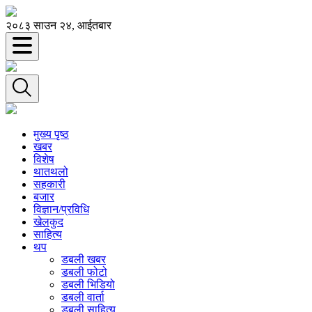
२०८३ साउन २४, आईतबार
मुख्य पृष्ठ
खबर
विशेष
थातथलो
सहकारी
बजार
विज्ञान/प्रविधि
खेलकुद
साहित्य
थप
डबली खबर
डबली फोटो
डबली भिडियो
डबली वार्ता
डबली साहित्य