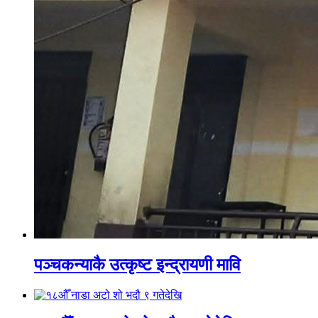
पञ्चकन्याकै उत्कृष्ट इन्द्रायणी मावि