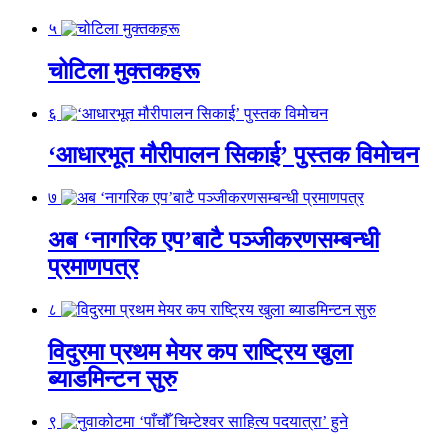
५
चोटिला मुक्तकहरू
६
‘आधारभूत मौरीपालन सिकाई’ पुस्तक विमोचन
७
अब ‘नागरिक एप’बाटै पञ्जीकरणसम्बन्धी
प्रमाणपत्र
८
विदुरमा प्रथम मेयर कप राष्ट्रिय खुला
ब्याडमिन्टन सुरु
९