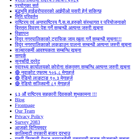
प्रयोगका सर्त
बुद्धभुमि हाईड्रोपावरको आईपीओ यसरी हेर्न सकिन्छ
मिति परिवर्तन
राष्ट्रिय एवं अन्तराष्ट्रिय गै.स.स.हरुको संस्थागत र परियोजनाको
बिस्तृत विवरण पेश गर्ने सम्बन्धी अत्यन्त जरुरी सूचना
विज्ञापन
विदुर नगरपालिकाको ट्राफिक जाम खुला गर्ने सम्बन्धी सुचना!!!
विदुर नगरपालिकाको लकडाउन पालना सम्बन्धी अत्यन्त जरुरी सूचना
सञ्चारकर्मी आवश्यकता सम्बन्धि सूचना
सम्पर्क
सुनचाँदी दररेट
स्वास्थ्य कार्यालयको कोरोना संक्रमण सम्बन्धि अत्यन्त जरुरी सूचना
🔴 नुवाकोट एफएम १०६.८ मेगाहर्ज
🔴 रेडियो लाङटाङ ९०.३ मेगाहर्ज
🔴 रेडियो सञ्जिवनी ८९ मेगाहर्ज
६३ औं राष्ट्रिय सहकारी दिवसको शुभकामना !!!
Blog
Frontpage
Our Team
Privacy Policy
Survey 2083
आजकाे विनियमदर
कालिमाटी तरकारी बजार दरभाउ
गल्छी-त्रिशुली-मेलुङ-स्याप्रुबेंसी-रसुवागढी सडक योजनाको सूचना