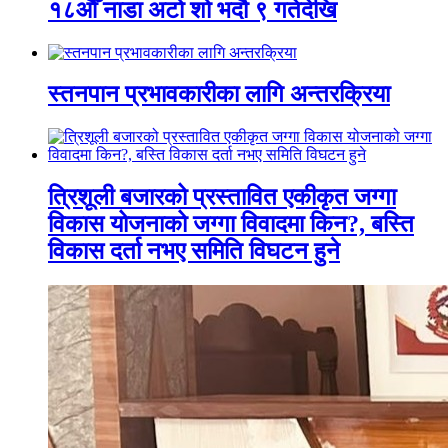
१८औँ नाडा अटो शो भदौ ९ गतेदेखि
स्तनपान प्रभावकारीका लागि अन्तरक्रिया
त्रिशूली बजारको प्रस्तावित एकीकृत जग्गा
विकास योजनाको जग्गा विवादमा किन?, बस्ति
विकास दर्ता नभए समिति विघटन हुने