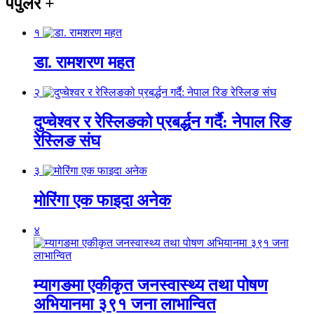
पपुलर
+
१
डा. रामशरण महत
२
दुप्चेश्वर र रेस्लिङको प्रबर्द्धन गर्दै: नेपाल रिङ
रेस्लिङ संघ
३
मोरिंगा एक फाइदा अनेक
४
म्यागङमा एकीकृत जनस्वास्थ्य तथा पोषण
अभियानमा ३९१ जना लाभान्वित