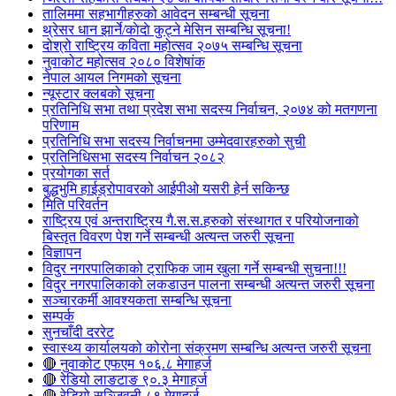
तालिममा सहभागीहरुको आवेदन सम्बन्धी सूचना
थ्रेसर धान झार्ने/काेदाे कुट्ने मेसिन सम्बन्धि सूचना!
दोश्रो राष्ट्रिय कविता महोत्सव २०७५ सम्बन्धि सूचना
नुवाकोट महोत्सव २०८० विशेषांक
नेपाल आयल निगमको सूचना
न्यूस्टार क्लबको सूचना
प्रतिनिधि सभा तथा प्रदेश सभा सदस्य निर्वाचन, २०७४ को मतगणना
परिणाम
प्रतिनिधि सभा सदस्य निर्वाचनमा उम्मेदवारहरुको सुची
प्रतिनिधिसभा सदस्य निर्वाचन २०८२
प्रयोगका सर्त
बुद्धभुमि हाईड्रोपावरको आईपीओ यसरी हेर्न सकिन्छ
मिति परिवर्तन
राष्ट्रिय एवं अन्तराष्ट्रिय गै.स.स.हरुको संस्थागत र परियोजनाको
बिस्तृत विवरण पेश गर्ने सम्बन्धी अत्यन्त जरुरी सूचना
विज्ञापन
विदुर नगरपालिकाको ट्राफिक जाम खुला गर्ने सम्बन्धी सुचना!!!
विदुर नगरपालिकाको लकडाउन पालना सम्बन्धी अत्यन्त जरुरी सूचना
सञ्चारकर्मी आवश्यकता सम्बन्धि सूचना
सम्पर्क
सुनचाँदी दररेट
स्वास्थ्य कार्यालयको कोरोना संक्रमण सम्बन्धि अत्यन्त जरुरी सूचना
🔴 नुवाकोट एफएम १०६.८ मेगाहर्ज
🔴 रेडियो लाङटाङ ९०.३ मेगाहर्ज
🔴 रेडियो सञ्जिवनी ८९ मेगाहर्ज