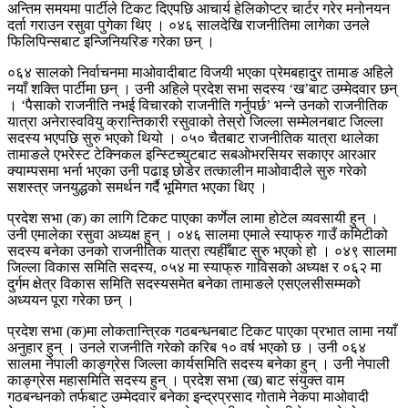
अन्तिम समयमा पार्टीले टिकट दिएपछि आचार्य हेलिकोप्टर चार्टर गरेर मनोनयन
दर्ता गराउन रसुवा पुगेका थिए । ०४६ सालदेखि राजनीतिमा लागेका उनले
फिलिपिन्सबाट इन्जिनियरिङ गरेका छन् ।
०६४ सालको निर्वाचनमा माओवादीबाट विजयी भएका प्रेमबहादुर तामाङ अहिले
नयाँ शक्ति पार्टीमा छन् । उनी अहिले प्रदेश सभा सदस्य ‘ख’बाट उम्मेदवार छन्
। ‘पैसाको राजनीति नभई विचारको राजनीति गर्नुपर्छ’ भन्ने उनको राजनीतिक
यात्रा अनेरास्ववियु क्रान्तिकारी रसुवाको तेस्रो जिल्ला सम्मेलनबाट जिल्ला
सदस्य भएपछि सुरु भएको थियो । ०५० चैतबाट राजनीतिक यात्रा थालेका
तामाङले एभरेस्ट टेक्निकल इन्स्टिच्युटबाट सबओभरसियर सकाएर आरआर
क्याम्पसमा भर्ना भएका उनी पढाइ छोडेर तत्कालीन माओवादीले सुरु गरेको
सशस्त्र जनयुद्धको समर्थन गर्दै भूमिगत भएका थिए ।
प्रदेश सभा (क) का लागि टिकट पाएका कर्णेल लामा होटेल व्यवसायी हुन् ।
उनी एमालेका रसुवा अध्यक्ष हुन् । ०४६ सालमा एमाले स्याफ्रु गाउँ कमिटीको
सदस्य बनेका उनको राजनीतिक यात्रा त्यहीँबाट सुरु भएको हो । ०४९ सालमा
जिल्ला विकास समिति सदस्य, ०५४ मा स्याफ्रु गाविसको अध्यक्ष र ०६२ मा
दुर्गम क्षेत्र विकास समिति सदस्यसमेत बनेका तामाङले एसएलसीसम्मको
अध्ययन पूरा गरेका छन् ।
प्रदेश सभा (क)मा लोकतान्त्रिक गठबन्धनबाट टिकट पाएका प्रभात लामा नयाँ
अनुहार हुन् । उनले राजनीति गरेको करिब १० वर्ष भएको छ । उनी ०६४
सालमा नेपाली काङ्ग्रेस जिल्ला कार्यसमिति सदस्य बनेका हुन् । उनी नेपाली
काङ्ग्रेस महासमिति सदस्य हुन् । प्रदेश सभा (ख) बाट संयुक्त वाम
गठबन्धनको तर्फबाट उम्मेदवार बनेका इन्द्रप्रसाद गोतामे नेकपा माओवादी