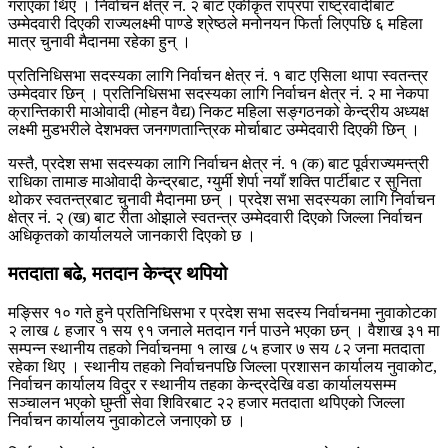
गराएका थिए । निर्वाचन क्षेत्र नं. २ बाट एकीकृत राप्रपा राष्ट्रवादीबाट
उम्मेदवारी दिएकी राज्यलक्ष्मी पाण्डे श्रेष्ठले मनोनयन फिर्ता लिएपछि ६ महिला
मात्र चुनावी मैदानमा रहेका हुन् ।
प्रतिनिधिसभा सदस्यका लागि निर्वाचन क्षेत्र नं. १ बाट एसिला थापा स्वतन्त्र
उम्मेदवार छिन् । प्रतिनिधिसभा सदस्यका लागि निर्वाचन क्षेत्र नं. २ मा नेकपा
क्रान्तिकारी माओवादी (मोहन वैद्य) निकट महिला सङ्गठनको केन्द्रीय अध्यक्ष
लक्ष्मी मुडभरीले देशभक्त जनगणतान्त्रिक मोर्चाबाट उम्मेदवारी दिएकी छिन् ।
यस्तै, प्रदेश सभा सदस्यका लागि निर्वाचन क्षेत्र नं. १ (क) बाट पूर्वराज्यमन्त्री
राधिका तामाङ माओवादी केन्द्रबाट, ग्युर्मी शेर्पा नयाँ शक्ति पार्टीबाट र सुनिता
थोकर स्वतन्त्रबाट चुनावी मैदानमा छन् । प्रदेश सभा सदस्यका लागि निर्वाचन
क्षेत्र नं. २ (ख) बाट रीता ओझाले स्वतन्त्र उम्मेदवारी दिएको जिल्ला निर्वाचन
अधिकृतको कार्यालयले जानकारी दिएको छ ।
मतदाता बढे, मतदान केन्द्र थपियो
मङ्सिर १० गते हुने प्रतिनिधिसभा र प्रदेश सभा सदस्य निर्वाचनमा नुवाकोटका
२ लाख ८ हजार १ सय ९१ जनाले मतदान गर्न पाउने भएका छन् । वैशाख ३१ मा
सम्पन्न स्थानीय तहको निर्वाचनमा १ लाख ८५ हजार ७ सय ८२ जना मतदाता
रहेका थिए । स्थानीय तहको निर्वाचनपछि जिल्ला प्रशासन कार्यालय नुवाकोट,
निर्वाचन कार्यालय विदुर र स्थानीय तहका केन्द्रदेखि वडा कार्यालयसम्म
सञ्चालन भएको घुम्ती सेवा शिविरबाट २२ हजार मतदाता थपिएको जिल्ला
निर्वाचन कार्यालय नुवाकोटले जनाएको छ ।