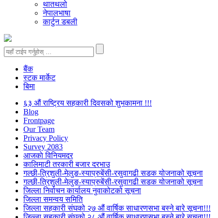
थातथलो
नेपालभाषा
कार्टुन डबली
बैंक
स्टक मार्केट
बिमा
६३ औं राष्ट्रिय सहकारी दिवसको शुभकामना !!!
Blog
Frontpage
Our Team
Privacy Policy
Survey 2083
आजकाे विनियमदर
कालिमाटी तरकारी बजार दरभाउ
गल्छी-त्रिशुली-मेलुङ-स्याप्रुबेंसी-रसुवागढी सडक योजनाको सूचना
गल्छी-त्रिशुली-मेलुङ-स्याप्रुबेंसी-रसुवागढी सडक योजनाको सूचना
जिल्ला निर्वाचन कार्यालय नुवाकोटको सूचना
जिल्ला समन्वय समिति
जिल्ला सहकारी संघको २७ औं वार्षिक साधारणसभा बस्ने बारे सूचना!!!
जिल्ला सहकारी संघको २८ औं वार्षिक साधारणसभा बस्ने बारे सूचना!!!