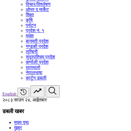
विचार/विश्‍लेषण
ओभर द मार्केट
शिक्षा
कृषि
पर्यटन
प्रदेश नं. १
मधेश
बागमती प्रदेश
गण्डकी प्रदेश
लुम्बिनी
सुदूरपश्चिम प्रदेश
कर्णाली प्रदेश
थातथलो
नेपालभाषा
कार्टुन डबली
English
२०८३ साउन २४, आईतबार
डबली खबर
मुख्य पृष्ठ
खबर