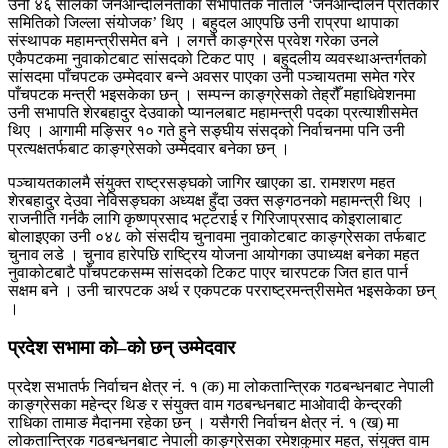
उनी ४६ सालको जनआन्दोलनताका सभापतिकै नाताले ‘जनआन्दोलन प्रतिकार
समितिको जिल्ला संयोजक’ थिए । बहुदल आएपछि उनी राप्रपा थापाका
संस्थापक महामन्त्रीसमेत बने । लगत्तै काङ्ग्रेस प्रवेश गरेका उनले
एकैपटकमा नुवाकोटबाट सांसदको टिकट पाए । बहुदलीय व्यवस्थाअन्तर्गतको
सांसदमा पाँचपटक उम्मेदवार बन्ने अवसर पाएका उनी पञ्चायतमा समेत गरेर
पाँचपटक मन्त्री भइसकेका छन् । सम्पन्न काङ्ग्रेसको तेह्रौँ महाधिवेशनमा
उनी सभापति शेरबहादुर देउवाकोे प्यानलबाट महामन्त्री पदका प्रत्याशीसमेत
थिए । आगामी मङ्सिर १० गते हुने सङ्घीय संसद्को निर्वाचनमा पनि उनी
प्रत्यक्षतर्फबाट काङ्ग्रेसको उम्मेदवार बनेका छन् ।
पञ्चायतकालमै संयुक्त राष्ट्रसङ्घको जागिर खाएका डा. रामशरण महत
शेरबहादुर देउवा नेविसङ्घका अध्यक्ष हुँदा उक्त सङ्गठनको महामन्त्री थिए ।
राजनीति गर्नकै लागि कृष्णप्रसाद भट्टराई र गिरिजाप्रसाद कोइरालाबाट
बोलाइएका उनी ०४८ को संसदीय चुनावमा नुवाकोटबाट काङ्ग्रेसका तर्फबाट
चुनाव लडे । चुनाव हारेपछि राष्ट्रिय योजना आयोगका उपाध्यक्ष बनेका महत
नुवाकोटबाटै पाँचपटकसम्म सांसदको टिकट पाएर चारपटक जित हात पार्न
सक्षम बने । उनी चारपटक अर्थ र एकपटक परराष्ट्रमन्त्रीसमेत भइसकेका छन्
।
प्रदेश सभामा को–को छन् उम्मेदवार
प्रदेश सभातर्फ निर्वाचन क्षेत्र नं. १ (क) मा लोकतान्त्रिक गठबन्धनबाट नेपाली
काङ्ग्रेसका महेन्द्र थिङ र संयुक्त वाम गठबन्धनबाट माओवादी केन्द्रकी
राधिका तामाङ मैदानमा रहेका छन् । यसैगरी निर्वाचन क्षेत्र नं. १ (ख) मा
लोकतान्त्रिक गठबन्धनबाट नेपाली काङ्ग्रेसका रमेशकुमार महत, संयुक्त वाम