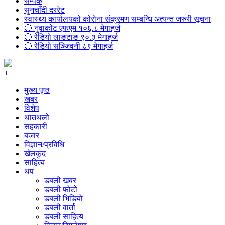
सम्पर्क
सुनचाँदी दररेट
स्वास्थ्य कार्यालयको कोरोना संक्रमण सम्बन्धि अत्यन्त जरुरी सूचना
🔴 नुवाकोट एफएम १०६.८ मेगाहर्ज
🔴 रेडियो लाङटाङ ९०.३ मेगाहर्ज
🔴 रेडियो सञ्जिवनी ८९ मेगाहर्ज
+
मुख्य पृष्ठ
खबर
विशेष
थातथलो
सहकारी
बजार
विज्ञान/प्रविधि
खेलकुद
साहित्य
थप
डबली खबर
डबली फोटो
डबली भिडियो
डबली वार्ता
डबली साहित्य