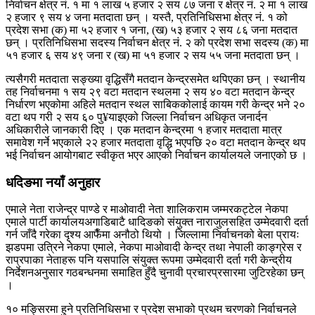
निर्वाचन क्षेत्र नं. १ मा १ लाख ५ हजार २ सय ८७ जना र क्षेत्र नं. २ मा १ लाख
२ हजार ९ सय ४ जना मतदाता छन् । यस्तै, प्रतिनिधिसभा क्षेत्र नं. १ को
प्रदेश सभा (क) मा ५२ हजार १ जना, (ख) ५३ हजार २ सय ८६ जना मतदात
छन् । प्रतिनिधिसभा सदस्य निर्वाचन क्षेत्र नं. २ को प्रदेश सभा सदस्य (क) मा
५१ हजार ६ सय ४९ जना र (ख) मा ५१ हजार २ सय ५५ जना मतदाता छन् ।
त्यसैगरी मतदाता सङ्ख्या वृद्धिसँगै मतदान केन्द्रसमेत थपिएका छन् । स्थानीय
तह निर्वाचनमा १ सय २९ वटा मतदान स्थलमा २ सय ४० वटा मतदान केन्द्र
निर्धारण भएकोमा अहिले मतदान स्थल साबिककोलाई कायम गरी केन्द्र भने २०
वटा थप गरी २ सय ६० पु¥याइएको जिल्ला निर्वाचन अधिकृत जनार्दन
अधिकारीले जानकारी दिए । एक मतदान केन्द्रमा १ हजार मतदाता मात्र
समावेश गर्ने भएकाले २२ हजार मतदाता वृद्धि भएपछि २० वटा मतदान केन्द्र थप
भई निर्वाचन आयोगबाट स्वीकृत भएर आएको निर्वाचन कार्यालयले जनाएको छ ।
धदिङमा नयाँ अनुहार
एमाले नेता राजेन्द्र पाण्डे र माओवादी नेता शालिकराम जम्मरकट्टेल नेकपा
एमाले पार्टी कार्यालयअगाडिबाटै धादिङको संयुक्त नाराजुलसहित उम्मेदवारी दर्ता
गर्न जाँदै गरेका दृश्य आफैँमा अनौठो थियो । जिल्लामा निर्वाचनको बेला प्रायः
झडपमा उत्रिने नेकपा एमाले, नेकपा माओवादी केन्द्र तथा नेपाली काङ्ग्रेस र
राप्रपाका नेताहरू पनि यसपालि संयुक्त रूपमा उम्मेदवारी दर्ता गरी केन्द्रीय
निर्देशनअनुसार गठबन्धनमा समाहित हुँदै चुनावी प्रचारप्रसारमा जुटिरहेका छन्
।
१० मङ्सिरमा हुने प्रतिनिधिसभा र प्रदेश सभाको प्रथम चरणको निर्वाचनले