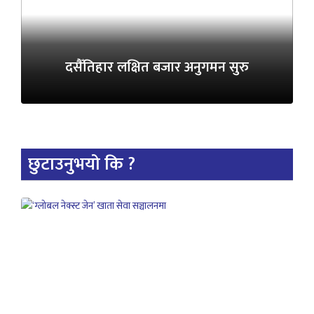
दसैँतिहार लक्षित बजार अनुगमन सुरु
छुटाउनुभयो कि ?