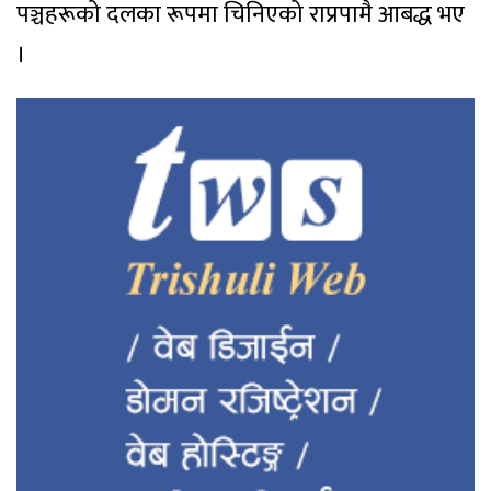
पञ्चहरूको दलका रूपमा चिनिएको राप्रपामै आबद्ध भए
।