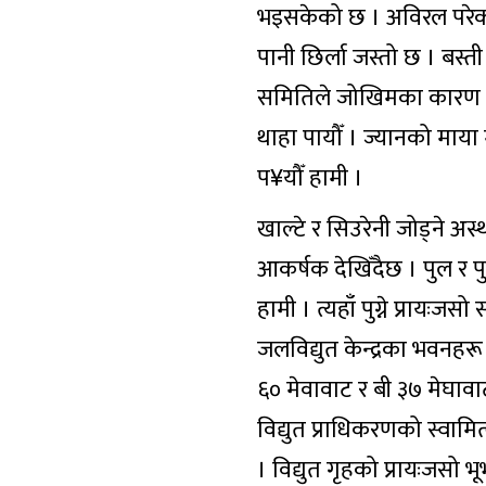
भइसकेको छ । अविरल परेको पा
पानी छिर्ला जस्तो छ । बस्त
समितिले जोखिमका कारण ठाउँ
थाहा पायौँ । ज्यानको माया
प¥यौँ हामी ।
खाल्टे र सिउरेनी जोड्ने अ
आकर्षक देखिँदैछ । पुल र प
हामी । त्यहाँ पुग्ने प्रायःज
जलविद्युत केन्द्रका भवनहरू
६० मेवावाट र बी ३७ मेघा
विद्युत प्राधिकरणको स्वाम
। विद्युत गृहको प्रायःजसो 