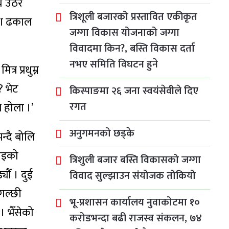
थ उठेर
त्रिशूली बजारको प्रस्तावित एकीकृत
िवंश ढकाल
जग्गा विकास योजनाको जग्गा
विवादमा किन?, बस्ति विकास दर्ता
नभए समिति विघटन हुने
्र प्रधुम्न
? भेट
किस्पाङमा २६ जना स्वयंसेवीले दिए
रगत
ले होला ।’
अनुगमनको छड्के
न्दै बोलि
दाइको
त्रिशुली बजार बस्ति विकासको जग्गा
ौँ । दुई
विवाद सुल्झाउन संयोजक तोकियो
 गल्छी
भू-प्रशासन कार्यालय नुवाकोटमा १०
 भैँसेको
करोडभन्दा बढी राजस्व संकलन, ७४