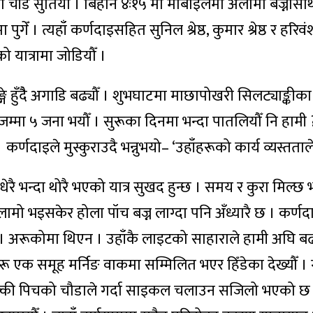
ुका चाँडै सुतियो । बिहान ४ः१५ मा मोबाइलमा अलामा बज्नासा
गेँ । त्यहाँ कर्णदाइसहित सुनिल श्रेष्ठ, कुमार श्रेष्ठ र हर
 यात्रामा जोडियौँ ।
्गे हुँदैै अगाडि बढ्यौँ । शुभघाटमा माछापोखरी सिलट्याङ्कीका मित
। जम्मा ५ जना भयौँ । सुरूका दिनमा भन्दा पातलियौँ नि हामी 
ले भने । कर्णदाइले मुस्कुराउदै भन्नुभयो– ‘उहाँहरूको कार्य व्यस्तता
ेरै भन्दा थोरै भएको यात्र सुखद हुन्छ । समय र कुरा मिल्छ भ
ामो भइसकेर होला पॉच बज्न लाग्दा पनि अँध्यारै छ । कर्ण
अरूकोमा थिएन । उहाँकै लाइटको साहाराले हामी अघि बढ्य
यहरू एक समूह मर्निङ वाकमा सम्मिलित भएर हिँडेका देख्यौँ ।
क्की पिचको चौडाले गर्दा साइकल चलाउन सजिलो भएको छ ।