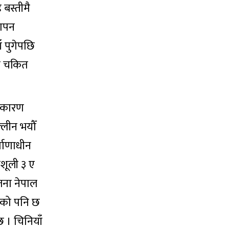
 बस्तीमै
थापन
ँ पुगेपछि
दा चकित
ा कारण
्लीन भयौँ
र्माणाधीन
िशूली ३ ए
जना नेपाल
डेको पनि छ
छ । चिनियाँ