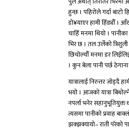
पुल अर्थात् तिरतिरे भिरमा 
हुन्छ । पहिरोले गर्दा बाटो
डो¥याएर हामी हिँड्यौँ । आ
चाहिँ मनमा थियो । पानीका 
भिर छ । तल उर्लेको त्रिशुल
छिचोल्यौँ मनमा डर लिईलिई 
। कुन बेला पानी पर्छ ठेगाना 
यात्रालाई निरन्तर जोड्दै हाम
भयो । आजको यात्रा बिथोल्ने
नपर्ला भनेर सहानुभूतियुक्
त्यसमा पानीको प्रवाह बाक्
झक्झक्यायो– राती परेको पान