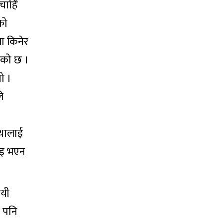
चाहिँ
को
ा किनेर
ेको छ ।
ो ।
े
्थालाई
वाइ भएन
ायी
 पनि