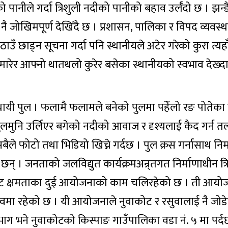
नीले गर्दा त्रिशुली नदीको पानीको बहाव उर्लँदो छ । झन्डै
ी नै जोखिमपूर्ण देखिँदै छ । प्रशासन, पालिका र विपद व्यवस्
 छाड्न सूचना गर्दा पनि स्थानीयले अटेर गरेको कुरा त्यहा
 मारेर आफ्नो थातथलो कुरेर बसेका स्थानीयको स्वभाव देख्
स्थायी पुल । फलामै फलामले बनेको पुलमा पहेँलो रङ पोतेक
ुलमुनि उर्लिएर बगेको नदीको आवाज र दृश्यलाई कैद गर्न तल
सो सबैले फोटो तथा भिडियो खिच्ने गर्दछ । पुल क्रस गर्नासाथ नि
 छन् । जनताको जलविद्युत कार्यक्रमअन्र्तगत निर्माणाधीन त्र
वाट क्षमताका दुई आयोजनाको काम चलिरहेको छ । ती आयो
ित्वमा रहेको छ । यी आयोजनाले नुवाकोट र रसुवालाई नै जो
भूभाग भने नुवाकोटको किस्पाङ गाउँपालिका वडा नं. ५ मा पर्द