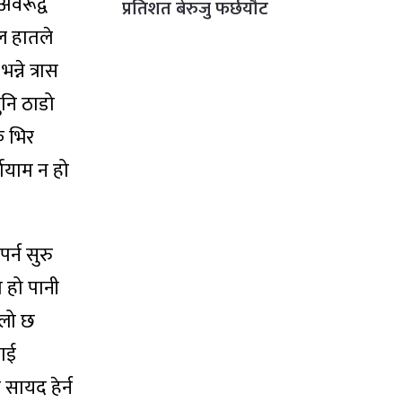
अवरूद्व
प्रतिशत बेरुजु फर्छयौट
कल हातले
ने त्रास
ुनि ठाडो
क भिर
षायाम न हो
र्न सुरु
त हो पानी
ुलो छ
लाई
 सायद हेर्न