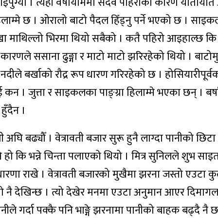
आइपुग्यौँ । त्यहाँ वर्षायाममा सदैव पहिरोका कारण यातायात 
 हिलाम्मे छ । ओरालो बाटो पैदल हिँड्नु पर्ने भएको छ । साइ
ँखा माथिल्लो भिरमा थियो सबैको । कतै पहिरो आइहाल्छ कि भन्
कारणले ससाना ढुङ्गा र माटो माटो झरिरहेको थियो । बाटोम
ी नदीले बर्खाको रौद्र रूप धारण गरिरहेको छ । होसियारीपूर्व
कन । जुत्ता र साइकलका पाङ्ग्रा हिलाम्मे भएका छन् । बर्
हुँदैन ।
ी अघि बढ्यौँ । वेत्रावती बजार सुरू हुनै लाग्दा पानीको छिटा प
 हो कि भन्ने चिन्ता पलाएको थियो । मित्र सुनिलले शुभ साइ
त धारणा राखे । वेत्रावती बजारको मुखैमा झरना जस्तो एउटा क
लो नै देखिन्छ । त्यो देखेर मनमा एउटा अनुमान आएर दिमाग
ीले गर्दा पक्कै पनि भाङ्गे झरनामा पानीको बाहक बढ्दै नै छ