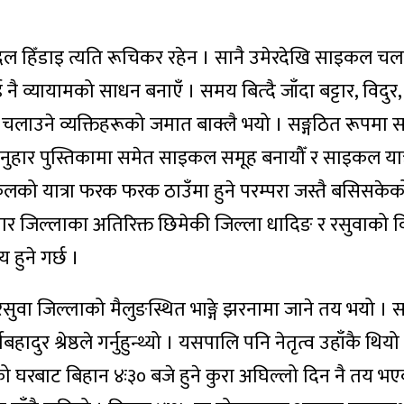
ैदल हिँडाइ त्यति रूचिकर रहेन । सानै उमेरदेखि साइकल चला
नै व्यायामको साधन बनाएँ । समय बित्दै जाँदा बट्टार, विदु
कल चलाउने व्यक्तिहरूको जमात बाक्लै भयो । सङ्गठित रूपम
हार पुस्तिकामा समेत साइकल समूह बनायौँ र साइकल यात्र
लको यात्रा फरक फरक ठाउँमा हुने परम्परा जस्तै बसिसकेक
वार जिल्लाका अतिरिक्त छिमेकी जिल्ला धादिङ र रसुवाको वि
य हुने गर्छ ।
रसुवा जिल्लाको मैलुङस्थित भाङ्गे झरनामा जाने तय भयो । 
ादुर श्रेष्ठले गर्नुहुन्थ्यो । यसपालि पनि नेतृत्व उहाँकै थियो
ाइको घरबाट बिहान ४ः३० बजे हुने कुरा अघिल्लो दिन नै तय भ