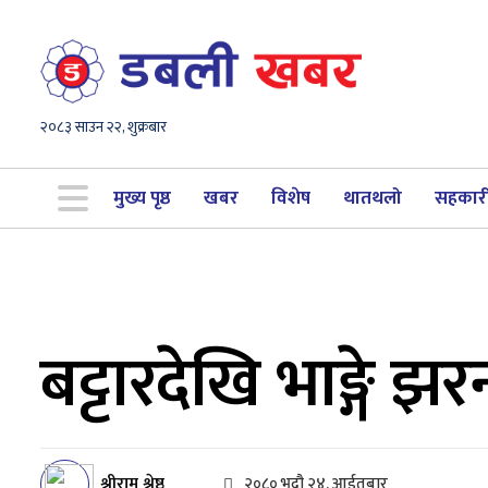
२०८३ साउन २२, शुक्रबार
मुख्य पृष्ठ
खबर
विशेष
थातथलो
सहकार
बट्टारदेखि भाङ्गे 
श्रीराम श्रेष्ठ
२०८० भदौ २४, आईतबार