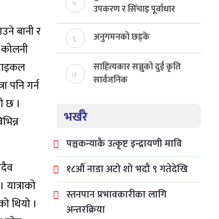
५
उपकरण र सिँचाइ पूर्वाधार
निर्माण
उने बानी र
अनुगमनको छड्के
६
र, कोलनी
ा साइकल
साहित्यकार सञ्जुको दुई कृति
७
सार्वजनिक
ा पनि गर्न
ो छ ।
भर्खरै
भिन्न
पञ्चकन्याकै उत्कृष्ट इन्द्रायणी मावि
सदैव
१८औँ नाडा अटो शो भदौ ९ गतेदेखि
 । यात्राको
स्तनपान प्रभावकारीका लागि
एको थियो ।
अन्तरक्रिया