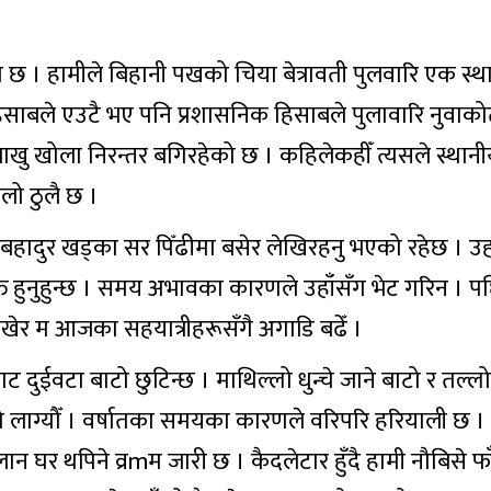
रमा छ । हामीले बिहानी पखको चिया बेत्रावती पुलवारि एक स्थ
साबले एउटै भए पनि प्रशासनिक हिसाबले पुलावारि नुवाको
ाखु खोला निरन्तर बगिरहेको छ । कहिलेकहीँ त्यसले स्थान
ोलो ठुलै छ ।
बुद्धिबहादुर खड्का सर पिँढीमा बसेर लेखिरहनु भएको रहेछ । उह
यक्ति हुनुहुन्छ । समय अभावका कारणले उहाँसँग भेट गरिन ।
ाखेर म आजका सहयात्रीहरूसँगै अगाडि बढेँ ।
ाट दुईवटा बाटो छुटिन्छ । माथिल्लो धुन्चे जाने बाटो र तल्ल
टो लाग्यौँ । वर्षातका समयका कारणले वरिपरि हरियाली छ ।
घर थपिने व्रmम जारी छ । कैदलेटार हुँदै हामी नौबिसे फाँट