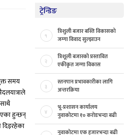
ट्रेन्डिङ
त्रिशुली बजार बस्ति विकासको
१
जग्गा विवाद सुल्झाउन
संयोजक तोकियो
त्रिशूली बजारको प्रस्तावित
२
एकीकृत जग्गा विकास
योजनाको जग्गा विवादमा
ुक्त समय
किन?, बस्ति विकास दर्ता नभए
स्तनपान प्रभावकारीका लागि
३
समिति विघटन हुने
अन्तरक्रिया
दलयात्राले
 साथै
भू-प्रशासन कार्यालय
४
एका हुन्छन्
नुवाकोटमा १० करोडभन्दा बढी
राजस्व संकलन, ७४ प्रतिशत
व दिइरहेका
बेरुजु फर्छयौट
नुवाकोटमा एक हजारभन्दा बढी