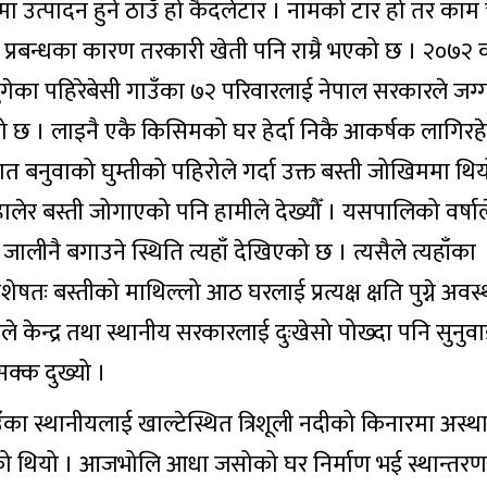
रामा उत्पादन हुने ठाउँ हो कैदलेटार । नामको टार हो तर काम 
ो प्रबन्धका कारण तरकारी खेती पनि राम्रै भएको छ । २०७२ 
ुगेका पहिरेबेसी गाउँका ७२ परिवारलाई नेपाल सरकारले जग्ग
 छ । लाइनै एकै किसिमको घर हेर्दा निकै आकर्षक लागिरह
गत बनुवाको घुम्तीको पहिरोले गर्दा उक्त बस्ती जोखिममा थिय
ेर बस्ती जोगाएको पनि हामीले देख्यौँ । यसपालिको वर्षाल
ालीनै बगाउने स्थिति त्यहाँ देखिएको छ । त्यसैले त्यहाँका
शेषतः बस्तीको माथिल्लो आठ घरलाई प्रत्यक्ष क्षति पुग्ने अवस
यले केन्द्र तथा स्थानीय सरकारलाई दुःखेसो पोख्दा पनि सुनु
क्क दुख्यो ।
ँका स्थानीयलाई खाल्टेस्थित त्रिशूली नदीको किनारमा अस्थ
ो थियो । आजभोलि आधा जसोको घर निर्माण भई स्थान्तरण