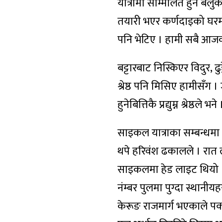
यात्रामा सम्मिलित हुन बेल
तयारी भएर कर्णदाइको घरमा पु
पनि भेटिए । हामी सबै आजको
बट्टारबाट निस्किएर विदुर, ढुङ
श्रेष्ठ पनि मिसिए हामीसँग 
हुनेबित्तिकै प्रद्युम्न श्रेष्ठ
साइकल यात्राका सम्बन्धमा ध
थपे हरिवंश ढकालले । रात ल
साइकलमा हेड लाइट थियो । 
नंम्बर पुलमा पुग्दा स्थानी
केरूङ राजमार्ग भएकाले प