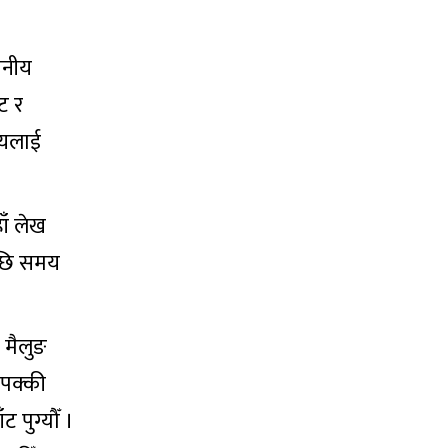
ानीय
ट र
ीयलाई
ाँ लेख
 पछि समय
ो मैलुङ
 पक्की
 पुग्यौँ ।