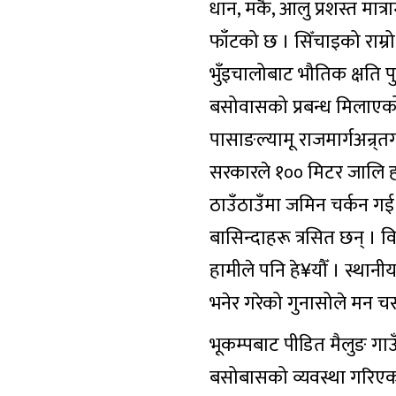
धान, मकै, आलु प्रशस्त मात्
फाँटको छ । सिँचाइको राम्र
भुँइचालोबाट भौतिक क्षति प
बसोवासको प्रबन्ध मिलाएको
पासाङल्यामू राजमार्गअन्र्त
सरकारले १०० मिटर जालि हाल
ठाउँठाउँमा जमिन चर्कन गई ज
बासिन्दाहरू त्रसित छन् । वि
हामीले पनि हे¥यौँ । स्थानी
भनेर गरेको गुनासोले मन चस
भूकम्पबाट पीडित मैलुङ गाउ
बसोबासको व्यवस्था गरिएक