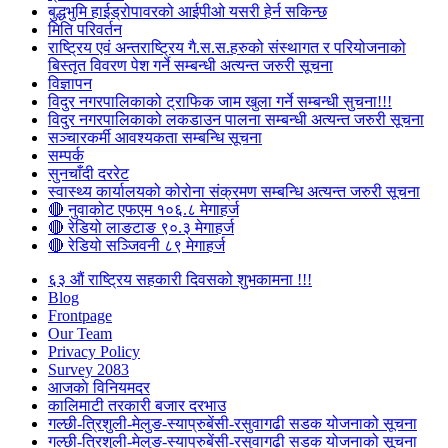
बुद्धभुमि हाईड्रोपावरको आईपीओ यसरी हेर्न सकिन्छ
मिति परिवर्तन
राष्ट्रिय एवं अन्तराष्ट्रिय गै.स.स.हरुको संस्थागत र परियोजनाको
बिस्तृत विवरण पेश गर्ने सम्बन्धी अत्यन्त जरुरी सूचना
विज्ञापन
विदुर नगरपालिकाको ट्राफिक जाम खुला गर्ने सम्बन्धी सुचना!!!
विदुर नगरपालिकाको लकडाउन पालना सम्बन्धी अत्यन्त जरुरी सूचना
सञ्चारकर्मी आवश्यकता सम्बन्धि सूचना
सम्पर्क
सुनचाँदी दररेट
स्वास्थ्य कार्यालयको कोरोना संक्रमण सम्बन्धि अत्यन्त जरुरी सूचना
🔴 नुवाकोट एफएम १०६.८ मेगाहर्ज
🔴 रेडियो लाङटाङ ९०.३ मेगाहर्ज
🔴 रेडियो सञ्जिवनी ८९ मेगाहर्ज
६३ औं राष्ट्रिय सहकारी दिवसको शुभकामना !!!
Blog
Frontpage
Our Team
Privacy Policy
Survey 2083
आजकाे विनियमदर
कालिमाटी तरकारी बजार दरभाउ
गल्छी-त्रिशुली-मेलुङ-स्याप्रुबेंसी-रसुवागढी सडक योजनाको सूचना
गल्छी-त्रिशुली-मेलुङ-स्याप्रुबेंसी-रसुवागढी सडक योजनाको सूचना