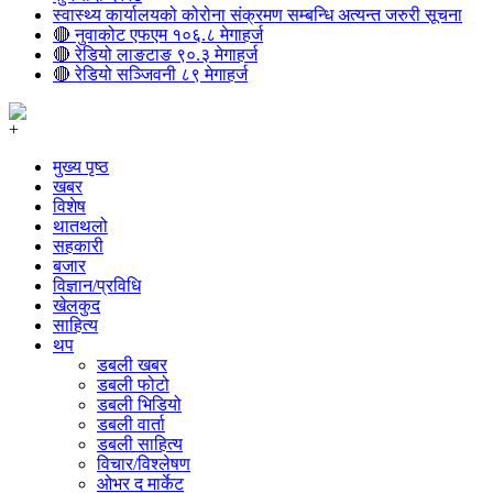
स्वास्थ्य कार्यालयको कोरोना संक्रमण सम्बन्धि अत्यन्त जरुरी सूचना
🔴 नुवाकोट एफएम १०६.८ मेगाहर्ज
🔴 रेडियो लाङटाङ ९०.३ मेगाहर्ज
🔴 रेडियो सञ्जिवनी ८९ मेगाहर्ज
+
मुख्य पृष्ठ
खबर
विशेष
थातथलो
सहकारी
बजार
विज्ञान/प्रविधि
खेलकुद
साहित्य
थप
डबली खबर
डबली फोटो
डबली भिडियो
डबली वार्ता
डबली साहित्य
विचार/विश्‍लेषण
ओभर द मार्केट