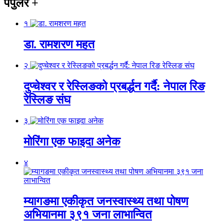
पपुलर
+
१
डा. रामशरण महत
२
दुप्चेश्वर र रेस्लिङको प्रबर्द्धन गर्दै: नेपाल रिङ
रेस्लिङ संघ
३
मोरिंगा एक फाइदा अनेक
४
म्यागङमा एकीकृत जनस्वास्थ्य तथा पोषण
अभियानमा ३९१ जना लाभान्वित