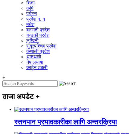
शिक्षा
कृषि
पर्यटन
प्रदेश नं. १
मधेश
बागमती प्रदेश
गण्डकी प्रदेश
लुम्बिनी
सुदूरपश्चिम प्रदेश
कर्णाली प्रदेश
थातथलो
नेपालभाषा
कार्टुन डबली
+
ताजा अपडेट
+
स्तनपान प्रभावकारीका लागि अन्तरक्रिया