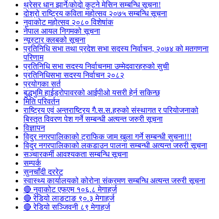
थ्रेसर धान झार्ने/काेदाे कुट्ने मेसिन सम्बन्धि सूचना!
दोश्रो राष्ट्रिय कविता महोत्सव २०७५ सम्बन्धि सूचना
नुवाकोट महोत्सव २०८० विशेषांक
नेपाल आयल निगमको सूचना
न्यूस्टार क्लबको सूचना
प्रतिनिधि सभा तथा प्रदेश सभा सदस्य निर्वाचन, २०७४ को मतगणना
परिणाम
प्रतिनिधि सभा सदस्य निर्वाचनमा उम्मेदवारहरुको सुची
प्रतिनिधिसभा सदस्य निर्वाचन २०८२
प्रयोगका सर्त
बुद्धभुमि हाईड्रोपावरको आईपीओ यसरी हेर्न सकिन्छ
मिति परिवर्तन
राष्ट्रिय एवं अन्तराष्ट्रिय गै.स.स.हरुको संस्थागत र परियोजनाको
बिस्तृत विवरण पेश गर्ने सम्बन्धी अत्यन्त जरुरी सूचना
विज्ञापन
विदुर नगरपालिकाको ट्राफिक जाम खुला गर्ने सम्बन्धी सुचना!!!
विदुर नगरपालिकाको लकडाउन पालना सम्बन्धी अत्यन्त जरुरी सूचना
सञ्चारकर्मी आवश्यकता सम्बन्धि सूचना
सम्पर्क
सुनचाँदी दररेट
स्वास्थ्य कार्यालयको कोरोना संक्रमण सम्बन्धि अत्यन्त जरुरी सूचना
🔴 नुवाकोट एफएम १०६.८ मेगाहर्ज
🔴 रेडियो लाङटाङ ९०.३ मेगाहर्ज
🔴 रेडियो सञ्जिवनी ८९ मेगाहर्ज