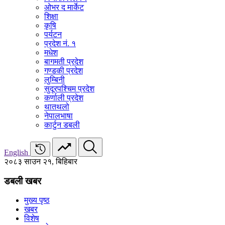
ओभर द मार्केट
शिक्षा
कृषि
पर्यटन
प्रदेश नं. १
मधेश
बागमती प्रदेश
गण्डकी प्रदेश
लुम्बिनी
सुदूरपश्चिम प्रदेश
कर्णाली प्रदेश
थातथलो
नेपालभाषा
कार्टुन डबली
English
२०८३ साउन २१, बिहिबार
डबली खबर
मुख्य पृष्ठ
खबर
विशेष