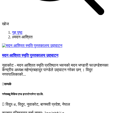
खोज
गृह पृष्ठ
#मदन आश्रित
मदन आश्रित स्मृति पुस्तकालय उद्घाटन
नुवाकोट - मदन आश्रित स्मृति प्रतिष्ठान भवनको मदन भण्डारी फाउण्डेशनका
केन्द्रीय अध्यक्ष महेन्द्रबहादुर पाण्डेले उद्घाटन गरेका छन् । विदुर
नगरपालिकाको...
सम्पर्क
गणेशबाबु मिडिया एण्ड इन्टरटेन्टमेन्ट प्रा.लि.
विदुर-४, विदुर, नुवाकोट, बागमती प्रदेश, नेपाल
सञ्चार रजिस्ट्रार दर्ता नम्बरः २००/०७९/८०