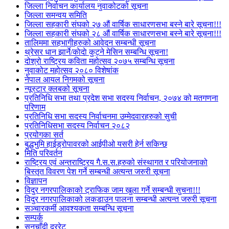
जिल्ला निर्वाचन कार्यालय नुवाकोटको सूचना
जिल्ला समन्वय समिति
जिल्ला सहकारी संघको २७ औं वार्षिक साधारणसभा बस्ने बारे सूचना!!!
जिल्ला सहकारी संघको २८ औं वार्षिक साधारणसभा बस्ने बारे सूचना!!!
तालिममा सहभागीहरुको आवेदन सम्बन्धी सूचना
थ्रेसर धान झार्ने/काेदाे कुट्ने मेसिन सम्बन्धि सूचना!
दोश्रो राष्ट्रिय कविता महोत्सव २०७५ सम्बन्धि सूचना
नुवाकोट महोत्सव २०८० विशेषांक
नेपाल आयल निगमको सूचना
न्यूस्टार क्लबको सूचना
प्रतिनिधि सभा तथा प्रदेश सभा सदस्य निर्वाचन, २०७४ को मतगणना
परिणाम
प्रतिनिधि सभा सदस्य निर्वाचनमा उम्मेदवारहरुको सुची
प्रतिनिधिसभा सदस्य निर्वाचन २०८२
प्रयोगका सर्त
बुद्धभुमि हाईड्रोपावरको आईपीओ यसरी हेर्न सकिन्छ
मिति परिवर्तन
राष्ट्रिय एवं अन्तराष्ट्रिय गै.स.स.हरुको संस्थागत र परियोजनाको
बिस्तृत विवरण पेश गर्ने सम्बन्धी अत्यन्त जरुरी सूचना
विज्ञापन
विदुर नगरपालिकाको ट्राफिक जाम खुला गर्ने सम्बन्धी सुचना!!!
विदुर नगरपालिकाको लकडाउन पालना सम्बन्धी अत्यन्त जरुरी सूचना
सञ्चारकर्मी आवश्यकता सम्बन्धि सूचना
सम्पर्क
सुनचाँदी दररेट