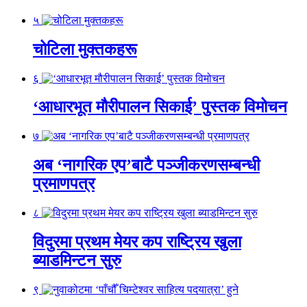
५
चोटिला मुक्तकहरू
६
‘आधारभूत मौरीपालन सिकाई’ पुस्तक विमोचन
७
अब ‘नागरिक एप’बाटै पञ्जीकरणसम्बन्धी
प्रमाणपत्र
८
विदुरमा प्रथम मेयर कप राष्ट्रिय खुला
ब्याडमिन्टन सुरु
९