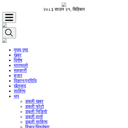
२०८३ साउन २१, बिहिबार
मुख्य पृष्ठ
खबर
विशेष
थातथलो
सहकारी
बजार
विज्ञान/प्रविधि
खेलकुद
साहित्य
थप
डबली खबर
डबली फोटो
डबली भिडियो
डबली वार्ता
डबली साहित्य
विचार/विश्‍लेषण