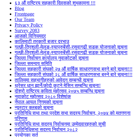
६३ औं राष्ट्रिय सहकारी दिवसको शुभकामना !!!
Blog
Frontpage
Our Team
Privacy Policy
Survey 2083
आजकाे विनियमदर
कालिमाटी तरकारी बजार दरभाउ
गल्छी-त्रिशुली-मेलुङ-स्याप्रुबेंसी-रसुवागढी सडक योजनाको सूचना
गल्छी-त्रिशुली-मेलुङ-स्याप्रुबेंसी-रसुवागढी सडक योजनाको सूचना
जिल्ला निर्वाचन कार्यालय नुवाकोटको सूचना
जिल्ला समन्वय समिति
जिल्ला सहकारी संघको २७ औं वार्षिक साधारणसभा बस्ने बारे सूचना!!!
जिल्ला सहकारी संघको २८ औं वार्षिक साधारणसभा बस्ने बारे सूचना!!!
तालिममा सहभागीहरुको आवेदन सम्बन्धी सूचना
थ्रेसर धान झार्ने/काेदाे कुट्ने मेसिन सम्बन्धि सूचना!
दोश्रो राष्ट्रिय कविता महोत्सव २०७५ सम्बन्धि सूचना
नुवाकोट महोत्सव २०८० विशेषांक
नेपाल आयल निगमको सूचना
न्यूस्टार क्लबको सूचना
प्रतिनिधि सभा तथा प्रदेश सभा सदस्य निर्वाचन, २०७४ को मतगणना
परिणाम
प्रतिनिधि सभा सदस्य निर्वाचनमा उम्मेदवारहरुको सुची
प्रतिनिधिसभा सदस्य निर्वाचन २०८२
प्रयोगका सर्त