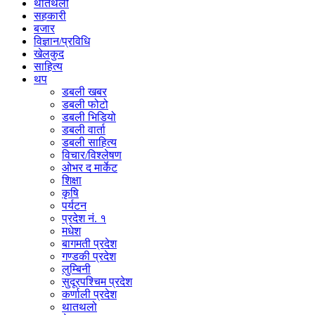
थातथलो
सहकारी
बजार
विज्ञान/प्रविधि
खेलकुद
साहित्य
थप
डबली खबर
डबली फोटो
डबली भिडियो
डबली वार्ता
डबली साहित्य
विचार/विश्‍लेषण
ओभर द मार्केट
शिक्षा
कृषि
पर्यटन
प्रदेश नं. १
मधेश
बागमती प्रदेश
गण्डकी प्रदेश
लुम्बिनी
सुदूरपश्चिम प्रदेश
कर्णाली प्रदेश
थातथलो