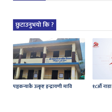
छुटाउनुभयो कि ?
पञ्चकन्याकै उत्कृष्ट इन्द्रायणी मावि
१८औँ नाडा