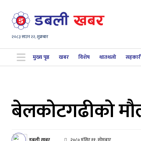
२०८३ साउन २२, शुक्रबार
मुख्य पृष्ठ
खबर
विशेष
थातथलो
सहकार
बेलकोटगढीको मौ
डबली खबर
२०८० मंसिर ११, सोमबार