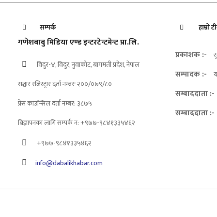
सम्पर्क
हाम्रो ट
गणेशबाबु मिडिया एण्ड इन्टरटेन्टमेन्ट प्रा.लि.
प्रकाशक :-
स
विदुर-४, विदुर, नुवाकोट, बागमती प्रदेश, नेपाल
सम्पादक :-
य
सञ्चार रजिस्ट्रार दर्ता नम्बरः २००/०७९/८०
सम्बाददाता :-
प्रेस काउन्सिल दर्ता नम्बर: ३८७५
सम्बाददाता :-
बिज्ञापनका लागि सम्पर्क न: +९७७-९८४१३३५४६२
+९७७-९८४१३३५४६२
info@dabalikhabar.com