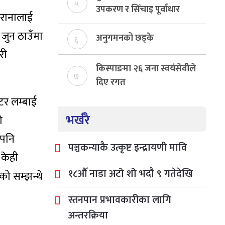
५
उपकरण र सिँचाइ पूर्वाधार
 रानालाई
निर्माण
 जुन ठाउँमा
अनुगमनको छड्के
६
री
किस्पाङमा २६ जना स्वयंसेवीले
७
दिए रगत
टर लम्बाई
भर्खरै
ो
 पनि
पञ्चकन्याकै उत्कृष्ट इन्द्रायणी मावि
 केही
१८औँ नाडा अटो शो भदौ ९ गतेदेखि
को सम्झन्थे
स्तनपान प्रभावकारीका लागि
अन्तरक्रिया