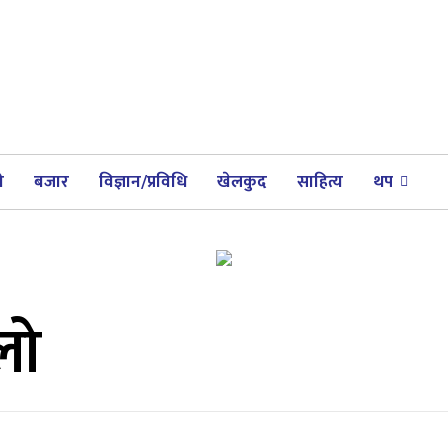
ी
बजार
विज्ञान/प्रविधि
खेलकुद
साहित्य
थप
लो