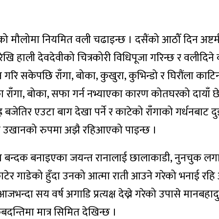
 मौलोमा नियमित वली चढाइन्छ । दसैंको आठौँ दिन अष्टम
खि हाली देवदेवीको चित्रकोरी विधिपूजा गरिन्छ र वलीदिने
 गरि सकेपछि राँगा, बोका, कुखुरा, कुभिन्डो र घिरौंला काटिन
राँगा, बोका, सफा गर्न नभ्याएका कारण कोतघरको दायाँ छ
्र बजेतिर एउटा बाग देखा पर्ने र काटेको राँगाको गर्धनबाट द
ुरा उखानको रुपमा अझै रहिआएको पाइन्छ ।
ा बन्दक बनाइएका जयन्त रानालाई छालाकाडी, नुनचुक लगा
ाटेर गाडेको हुँदा उनको आत्मा राती आउने गरेको भनाई र
न्दा सय वर्ष अगाडि प्रत्यक्ष देख्ने गरेको उपासे मानबहाद
दन्तिमा मात्र सिमित देखिन्छ ।