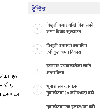
ट्रेन्डिङ
त्रिशुली बजार बस्ति विकासको
१
जग्गा विवाद सुल्झाउन
संयोजक तोकियो
त्रिशूली बजारको प्रस्तावित
२
एकीकृत जग्गा विकास
योजनाको जग्गा विवादमा
किन?, बस्ति विकास दर्ता नभए
स्तनपान प्रभावकारीका लागि
३
समिति विघटन हुने
अन्तरक्रिया
ालिका–१०
 श्री ५
भू-प्रशासन कार्यालय
४
नुवाकोटमा १० करोडभन्दा बढी
 आक्रमणका
राजस्व संकलन, ७४ प्रतिशत
बेरुजु फर्छयौट
नुवाकोटमा एक हजारभन्दा बढी