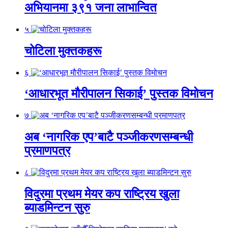
अभियानमा ३९१ जना लाभान्वित
५
चोटिला मुक्तकहरू
६
‘आधारभूत मौरीपालन सिकाई’ पुस्तक विमोचन
७
अब ‘नागरिक एप’बाटै पञ्जीकरणसम्बन्धी
प्रमाणपत्र
८
विदुरमा प्रथम मेयर कप राष्ट्रिय खुला
ब्याडमिन्टन सुरु