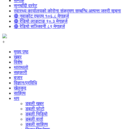
सम्पर्क
सुनचाँदी दररेट
स्वास्थ्य कार्यालयको कोरोना संक्रमण सम्बन्धि अत्यन्त जरुरी सूचना
🔴 नुवाकोट एफएम १०६.८ मेगाहर्ज
🔴 रेडियो लाङटाङ ९०.३ मेगाहर्ज
🔴 रेडियो सञ्जिवनी ८९ मेगाहर्ज
+
मुख्य पृष्ठ
खबर
विशेष
थातथलो
सहकारी
बजार
विज्ञान/प्रविधि
खेलकुद
साहित्य
थप
डबली खबर
डबली फोटो
डबली भिडियो
डबली वार्ता
डबली साहित्य