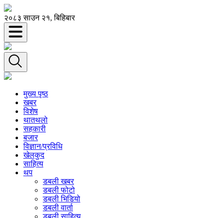
२०८३ साउन २१, बिहिबार
मुख्य पृष्ठ
खबर
विशेष
थातथलो
सहकारी
बजार
विज्ञान/प्रविधि
खेलकुद
साहित्य
थप
डबली खबर
डबली फोटो
डबली भिडियो
डबली वार्ता
डबली साहित्य