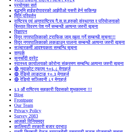
प्रयोगका सर्त
बुद्धभुमि हाईड्रोपावरको आईपीओ यसरी हेर्न सकिन्छ
मिति परिवर्तन
राष्ट्रिय एवं अन्तराष्ट्रिय गै.स.स.हरुको संस्थागत र परियोजनाको
बिस्तृत विवरण पेश गर्ने सम्बन्धी अत्यन्त जरुरी सूचना
विज्ञापन
विदुर नगरपालिकाको ट्राफिक जाम खुला गर्ने सम्बन्धी सुचना!!!
विदुर नगरपालिकाको लकडाउन पालना सम्बन्धी अत्यन्त जरुरी सूचना
सञ्चारकर्मी आवश्यकता सम्बन्धि सूचना
सम्पर्क
सुनचाँदी दररेट
स्वास्थ्य कार्यालयको कोरोना संक्रमण सम्बन्धि अत्यन्त जरुरी सूचना
🔴 नुवाकोट एफएम १०६.८ मेगाहर्ज
🔴 रेडियो लाङटाङ ९०.३ मेगाहर्ज
🔴 रेडियो सञ्जिवनी ८९ मेगाहर्ज
६३ औं राष्ट्रिय सहकारी दिवसको शुभकामना !!!
Blog
Frontpage
Our Team
Privacy Policy
Survey 2083
आजकाे विनियमदर
कालिमाटी तरकारी बजार दरभाउ
गल्छी-त्रिशुली-मेलुङ-स्याप्रुबेंसी-रसुवागढी सडक योजनाको सूचना