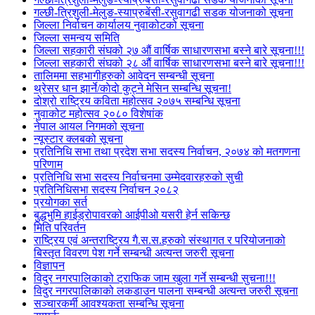
गल्छी-त्रिशुली-मेलुङ-स्याप्रुबेंसी-रसुवागढी सडक योजनाको सूचना
जिल्ला निर्वाचन कार्यालय नुवाकोटको सूचना
जिल्ला समन्वय समिति
जिल्ला सहकारी संघको २७ औं वार्षिक साधारणसभा बस्ने बारे सूचना!!!
जिल्ला सहकारी संघको २८ औं वार्षिक साधारणसभा बस्ने बारे सूचना!!!
तालिममा सहभागीहरुको आवेदन सम्बन्धी सूचना
थ्रेसर धान झार्ने/काेदाे कुट्ने मेसिन सम्बन्धि सूचना!
दोश्रो राष्ट्रिय कविता महोत्सव २०७५ सम्बन्धि सूचना
नुवाकोट महोत्सव २०८० विशेषांक
नेपाल आयल निगमको सूचना
न्यूस्टार क्लबको सूचना
प्रतिनिधि सभा तथा प्रदेश सभा सदस्य निर्वाचन, २०७४ को मतगणना
परिणाम
प्रतिनिधि सभा सदस्य निर्वाचनमा उम्मेदवारहरुको सुची
प्रतिनिधिसभा सदस्य निर्वाचन २०८२
प्रयोगका सर्त
बुद्धभुमि हाईड्रोपावरको आईपीओ यसरी हेर्न सकिन्छ
मिति परिवर्तन
राष्ट्रिय एवं अन्तराष्ट्रिय गै.स.स.हरुको संस्थागत र परियोजनाको
बिस्तृत विवरण पेश गर्ने सम्बन्धी अत्यन्त जरुरी सूचना
विज्ञापन
विदुर नगरपालिकाको ट्राफिक जाम खुला गर्ने सम्बन्धी सुचना!!!
विदुर नगरपालिकाको लकडाउन पालना सम्बन्धी अत्यन्त जरुरी सूचना
सञ्चारकर्मी आवश्यकता सम्बन्धि सूचना