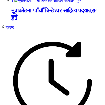
९
नुवाकोटमा ‘पाँचौँ चिम्टेश्वर साहित्य पदयात्रा’
हुने
गृहपृष्ठ