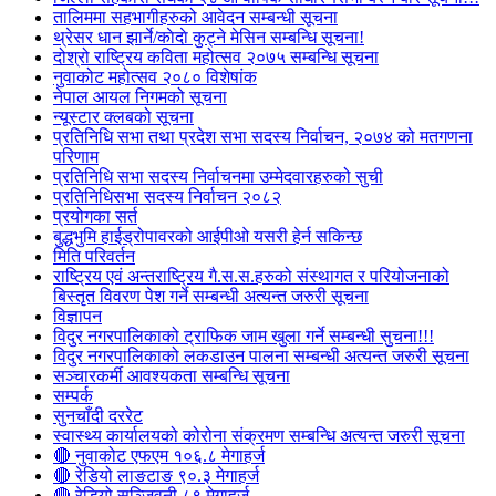
तालिममा सहभागीहरुको आवेदन सम्बन्धी सूचना
थ्रेसर धान झार्ने/काेदाे कुट्ने मेसिन सम्बन्धि सूचना!
दोश्रो राष्ट्रिय कविता महोत्सव २०७५ सम्बन्धि सूचना
नुवाकोट महोत्सव २०८० विशेषांक
नेपाल आयल निगमको सूचना
न्यूस्टार क्लबको सूचना
प्रतिनिधि सभा तथा प्रदेश सभा सदस्य निर्वाचन, २०७४ को मतगणना
परिणाम
प्रतिनिधि सभा सदस्य निर्वाचनमा उम्मेदवारहरुको सुची
प्रतिनिधिसभा सदस्य निर्वाचन २०८२
प्रयोगका सर्त
बुद्धभुमि हाईड्रोपावरको आईपीओ यसरी हेर्न सकिन्छ
मिति परिवर्तन
राष्ट्रिय एवं अन्तराष्ट्रिय गै.स.स.हरुको संस्थागत र परियोजनाको
बिस्तृत विवरण पेश गर्ने सम्बन्धी अत्यन्त जरुरी सूचना
विज्ञापन
विदुर नगरपालिकाको ट्राफिक जाम खुला गर्ने सम्बन्धी सुचना!!!
विदुर नगरपालिकाको लकडाउन पालना सम्बन्धी अत्यन्त जरुरी सूचना
सञ्चारकर्मी आवश्यकता सम्बन्धि सूचना
सम्पर्क
सुनचाँदी दररेट
स्वास्थ्य कार्यालयको कोरोना संक्रमण सम्बन्धि अत्यन्त जरुरी सूचना
🔴 नुवाकोट एफएम १०६.८ मेगाहर्ज
🔴 रेडियो लाङटाङ ९०.३ मेगाहर्ज
🔴 रेडियो सञ्जिवनी ८९ मेगाहर्ज