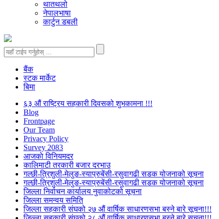
थातथलो
नेपालभाषा
कार्टुन डबली
बैंक
स्टक मार्केट
बिमा
६३ औं राष्ट्रिय सहकारी दिवसको शुभकामना !!!
Blog
Frontpage
Our Team
Privacy Policy
Survey 2083
आजकाे विनियमदर
कालिमाटी तरकारी बजार दरभाउ
गल्छी-त्रिशुली-मेलुङ-स्याप्रुबेंसी-रसुवागढी सडक योजनाको सूचना
गल्छी-त्रिशुली-मेलुङ-स्याप्रुबेंसी-रसुवागढी सडक योजनाको सूचना
जिल्ला निर्वाचन कार्यालय नुवाकोटको सूचना
जिल्ला समन्वय समिति
जिल्ला सहकारी संघको २७ औं वार्षिक साधारणसभा बस्ने बारे सूचना!!!
जिल्ला सहकारी संघको २८ औं वार्षिक साधारणसभा बस्ने बारे सूचना!!!