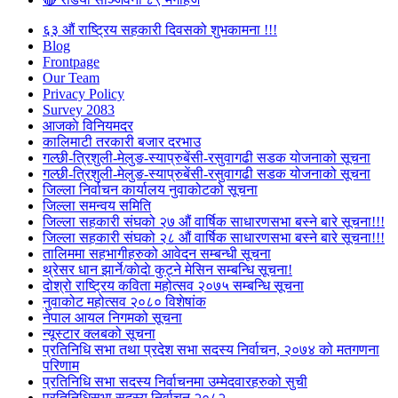
६३ औं राष्ट्रिय सहकारी दिवसको शुभकामना !!!
Blog
Frontpage
Our Team
Privacy Policy
Survey 2083
आजकाे विनियमदर
कालिमाटी तरकारी बजार दरभाउ
गल्छी-त्रिशुली-मेलुङ-स्याप्रुबेंसी-रसुवागढी सडक योजनाको सूचना
गल्छी-त्रिशुली-मेलुङ-स्याप्रुबेंसी-रसुवागढी सडक योजनाको सूचना
जिल्ला निर्वाचन कार्यालय नुवाकोटको सूचना
जिल्ला समन्वय समिति
जिल्ला सहकारी संघको २७ औं वार्षिक साधारणसभा बस्ने बारे सूचना!!!
जिल्ला सहकारी संघको २८ औं वार्षिक साधारणसभा बस्ने बारे सूचना!!!
तालिममा सहभागीहरुको आवेदन सम्बन्धी सूचना
थ्रेसर धान झार्ने/काेदाे कुट्ने मेसिन सम्बन्धि सूचना!
दोश्रो राष्ट्रिय कविता महोत्सव २०७५ सम्बन्धि सूचना
नुवाकोट महोत्सव २०८० विशेषांक
नेपाल आयल निगमको सूचना
न्यूस्टार क्लबको सूचना
प्रतिनिधि सभा तथा प्रदेश सभा सदस्य निर्वाचन, २०७४ को मतगणना
परिणाम
प्रतिनिधि सभा सदस्य निर्वाचनमा उम्मेदवारहरुको सुची
प्रतिनिधिसभा सदस्य निर्वाचन २०८२