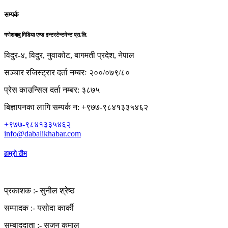
सम्पर्क
गणेशबाबु मिडिया एण्ड इन्टरटेन्टमेन्ट प्रा.लि.
विदुर-४, विदुर, नुवाकोट, बागमती प्रदेश, नेपाल
सञ्चार रजिस्ट्रार दर्ता नम्बरः २००/०७९/८०
प्रेस काउन्सिल दर्ता नम्बर: ३८७५
बिज्ञापनका लागि सम्पर्क न: +९७७-९८४१३३५४६२
+९७७-९८४१३३५४६२
info@dabalikhabar.com
हाम्रो टीम
प्रकाशक :-
सुनील श्रेष्ठ
सम्पादक :-
यसोदा कार्की
सम्बाददाता :-
सुजन कुमाल