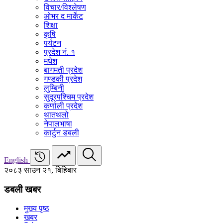
विचार/विश्‍लेषण
ओभर द मार्केट
शिक्षा
कृषि
पर्यटन
प्रदेश नं. १
मधेश
बागमती प्रदेश
गण्डकी प्रदेश
लुम्बिनी
सुदूरपश्चिम प्रदेश
कर्णाली प्रदेश
थातथलो
नेपालभाषा
कार्टुन डबली
English
२०८३ साउन २१, बिहिबार
डबली खबर
मुख्य पृष्ठ
खबर