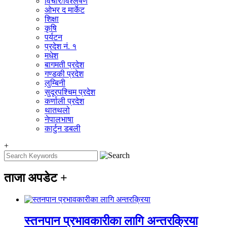
विचार/विश्‍लेषण
ओभर द मार्केट
शिक्षा
कृषि
पर्यटन
प्रदेश नं. १
मधेश
बागमती प्रदेश
गण्डकी प्रदेश
लुम्बिनी
सुदूरपश्चिम प्रदेश
कर्णाली प्रदेश
थातथलो
नेपालभाषा
कार्टुन डबली
+
ताजा अपडेट
+
स्तनपान प्रभावकारीका लागि अन्तरक्रिया